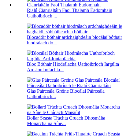
Rialú Cianrialtáin Faoi Thalamh Éadomhain
Uathoibríoch ...
Blocadóir bóthair ardchaighdeáin blocálaí bóthair
hiodrálach do...
Bloc Bóthair Hiodrálacha Uathoibríoch Iargúlta
Ard-Iontaofachta...
Glas Páirceála Gréine Blocálaí Páirceála
Uathoibríoch...
Bollar Seasta Tráchta Cruach Dhosmálta
Monarcha na Síne...