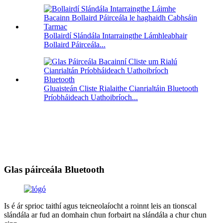
Bollairdí Slándála Intarraingthe Lámhleabhair
Bollaird Páirceála...
Gluaisteán Cliste Rialaithe Cianrialtáin Bluetooth
Príobháideach Uathoibríoch...
Glas páirceála Bluetooth
Is é ár sprioc taithí agus teicneolaíocht a roinnt leis an tionscal
slándála ar fud an domhain chun forbairt na slándála a chur chun