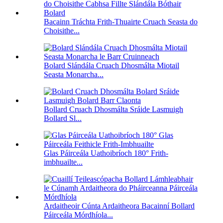
Bacainn Tráchta Frith-Thuairte Cruach Seasta do
Choisithe...
Bolard Slándála Cruach Dhosmálta Miotail
Seasta Monarcha...
Bollard Cruach Dhosmálta Sráide Lasmuigh
Bollard Sl...
Glas Páirceála Uathoibríoch 180° Frith-
imbhuailte...
Ardaitheoir Cúnta Ardaitheora Bacainní Bollard
Páirceála Mórdhíola...