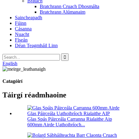
Bratach
Bratchrann Cruach Dhosmálta
Bratchrann Alúmanaim
Saincheapadh
Fúinn
Cásanna
Nuacht
Físeán
Déan Teagmháil Linn
English
Catagóirí
Táirgí réadmhaoine
Glas Spás Páirceála Carranna Rialaithe Aip
600mm Airde Uathoibríoch...