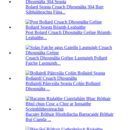
Bolard Seasta Cruach Dhosmálta 304 Barr
Sábháilteachta Fána...
Post Bolard Cruach Dhosmálta Gréine Réamh-
Leabaithe...
Cruach Dhosmálta Gréine Lasmuigh Pollard
Faiche Lasmuigh...
Bollairdí Páirceála Seasta Colún Bollaird
Dhosmálta ...
Bacaire Bóthair Hiodrálacha Barracaide Bóthair
Buí Cianda ...