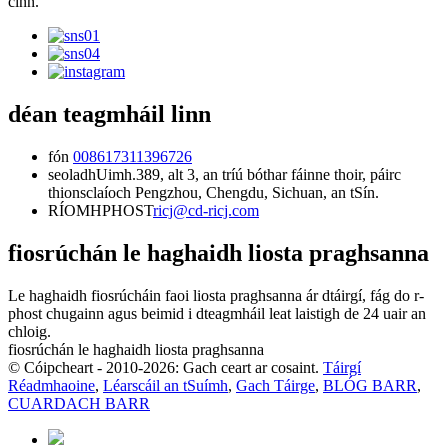
cinn.
déan teagmháil linn
fón
008617311396726
seoladh
Uimh.389, alt 3, an tríú bóthar fáinne thoir, páirc
thionsclaíoch Pengzhou, Chengdu, Sichuan, an tSín.
RÍOMHPHOST
ricj@cd-ricj.com
fiosrúchán le haghaidh liosta praghsanna
Le haghaidh fiosrúcháin faoi liosta praghsanna ár dtáirgí, fág do r-
phost chugainn agus beimid i dteagmháil leat laistigh de 24 uair an
chloig.
fiosrúchán le haghaidh liosta praghsanna
© Cóipcheart - 2010-2026: Gach ceart ar cosaint.
Táirgí
Réadmhaoine
,
Léarscáil an tSuímh
,
Gach Táirge
,
BLÓG BARR
,
CUARDACH BARR