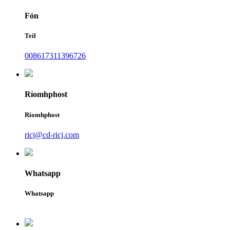
Fón
Teil
008617311396726
Ríomhphost
Ríomhphost
ricj@cd-ricj.com
Whatsapp
Whatsapp