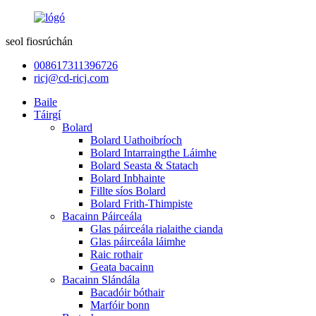
seol fiosrúchán
008617311396726
ricj@cd-ricj.com
Baile
Táirgí
Bolard
Bolard Uathoibríoch
Bolard Intarraingthe Láimhe
Bolard Seasta & Statach
Bolard Inbhainte
Fillte síos Bolard
Bolard Frith-Thimpiste
Bacainn Páirceála
Glas páirceála rialaithe cianda
Glas páirceála láimhe
Raic rothair
Geata bacainn
Bacainn Slándála
Bacadóir bóthair
Marfóir bonn