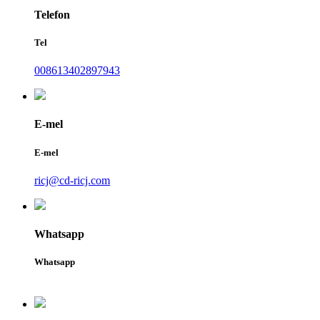
Telefon
Tel
008613402897943
E-mel
E-mel
ricj@cd-ricj.com
Whatsapp
Whatsapp