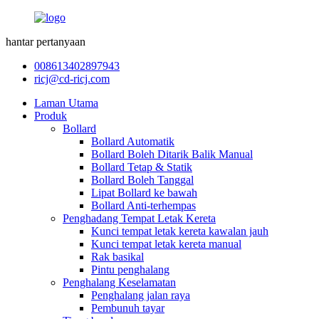
hantar pertanyaan
008613402897943
ricj@cd-ricj.com
Laman Utama
Produk
Bollard
Bollard Automatik
Bollard Boleh Ditarik Balik Manual
Bollard Tetap & Statik
Bollard Boleh Tanggal
Lipat Bollard ke bawah
Bollard Anti-terhempas
Penghadang Tempat Letak Kereta
Kunci tempat letak kereta kawalan jauh
Kunci tempat letak kereta manual
Rak basikal
Pintu penghalang
Penghalang Keselamatan
Penghalang jalan raya
Pembunuh tayar