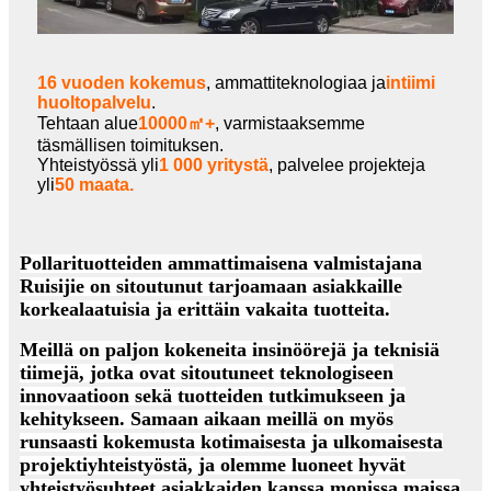
16 vuoden kokemus
, ammattiteknologiaa ja
intiimi
huoltopalvelu
.
Tehtaan alue
10000㎡+
, varmistaaksemme
täsmällisen toimituksen.
Yhteistyössä yli
1 000 yritystä
, palvelee projekteja
yli
50 maata.
Pollarituotteiden ammattimaisena valmistajana
Ruisijie on sitoutunut tarjoamaan asiakkaille
korkealaatuisia ja erittäin vakaita tuotteita.
Meillä on paljon kokeneita insinöörejä ja teknisiä
tiimejä, jotka ovat sitoutuneet teknologiseen
innovaatioon sekä tuotteiden tutkimukseen ja
kehitykseen. Samaan aikaan meillä on myös
runsaasti kokemusta kotimaisesta ja ulkomaisesta
projektiyhteistyöstä, ja olemme luoneet hyvät
yhteistyösuhteet asiakkaiden kanssa monissa maissa