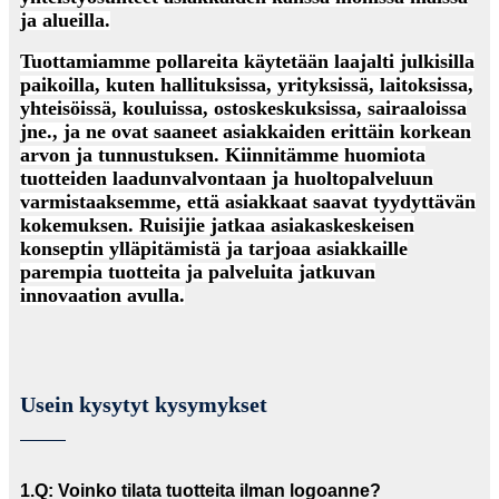
ja alueilla.
Tuottamiamme pollareita käytetään laajalti julkisilla
paikoilla, kuten hallituksissa, yrityksissä, laitoksissa,
yhteisöissä, kouluissa, ostoskeskuksissa, sairaaloissa
jne., ja ne ovat saaneet asiakkaiden erittäin korkean
arvon ja tunnustuksen. Kiinnitämme huomiota
tuotteiden laadunvalvontaan ja huoltopalveluun
varmistaaksemme, että asiakkaat saavat tyydyttävän
kokemuksen. Ruisijie jatkaa asiakaskeskeisen
konseptin ylläpitämistä ja tarjoaa asiakkaille
parempia tuotteita ja palveluita jatkuvan
innovaation avulla.
Usein kysytyt kysymykset
1.Q: Voinko tilata tuotteita ilman logoanne?