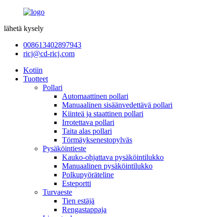
lähetä kysely
008613402897943
ricj@cd-ricj.com
Kotiin
Tuotteet
Pollari
Automaattinen pollari
Manuaalinen sisäänvedettävä pollari
Kiinteä ja staattinen pollari
Irrotettava pollari
Taita alas pollari
Törmäyksenestopylväs
Pysäköintieste
Kauko-ohjattava pysäköintilukko
Manuaalinen pysäköintilukko
Polkupyöräteline
Esteportti
Turvaeste
Tien estäjä
Rengastappaja