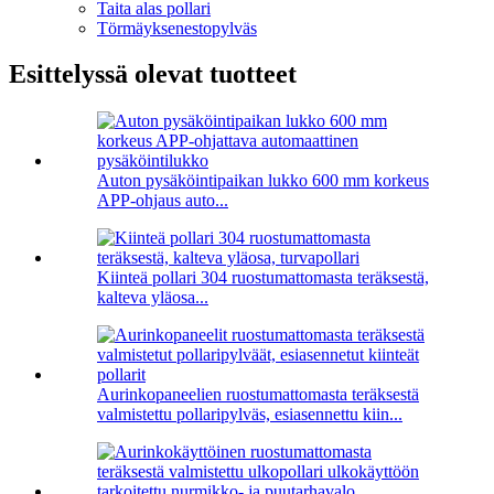
Taita alas pollari
Törmäyksenestopylväs
Esittelyssä olevat tuotteet
Auton pysäköintipaikan lukko 600 mm korkeus
APP-ohjaus auto...
Kiinteä pollari 304 ruostumattomasta teräksestä,
kalteva yläosa...
Aurinkopaneelien ruostumattomasta teräksestä
valmistettu pollaripylväs, esiasennettu kiin...