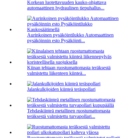
Korkean luotettavuuden kauko-ohjattava
automaattinen hydraulinen tiepuhallus...
Aurinkoinen pysäköintilukko Automaattinen
pysäköinnin esto Pysäköinti...
Kiinan tehtaan ruostumattomasta teräksestä
valmistettu liikenteen kiinteä...
Jalankulkijoiden kiinteä teräspollari
Tehdaskiinteä metallinen ruostumattomasta
teräksestä valmistettu turvapollari...
Ruostumattomasta teräksestä valmistetut pollarit