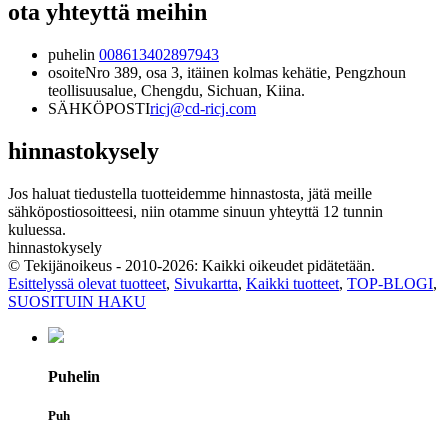
ota yhteyttä meihin
puhelin
008613402897943
osoite
Nro 389, osa 3, itäinen kolmas kehätie, Pengzhoun
teollisuusalue, Chengdu, Sichuan, Kiina.
SÄHKÖPOSTI
ricj@cd-ricj.com
hinnastokysely
Jos haluat tiedustella tuotteidemme hinnastosta, jätä meille
sähköpostiosoitteesi, niin otamme sinuun yhteyttä 12 tunnin
kuluessa.
hinnastokysely
© Tekijänoikeus - 2010-2026: Kaikki oikeudet pidätetään.
Esittelyssä olevat tuotteet
,
Sivukartta
,
Kaikki tuotteet
,
TOP-BLOGI
,
SUOSITUIN HAKU
Puhelin
Puh