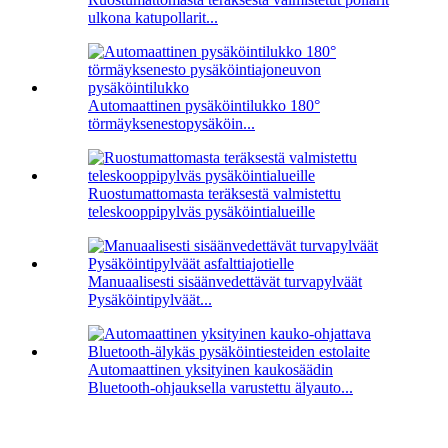
ulkona katupollarit...
Automaattinen pysäköintilukko 180°
törmäyksenestopysäköin...
Ruostumattomasta teräksestä valmistettu
teleskooppipylväs pysäköintialueille
Manuaalisesti sisäänvedettävät turvapylväät
Pysäköintipylväät...
Automaattinen yksityinen kaukosäädin
Bluetooth-ohjauksella varustettu älyauto...