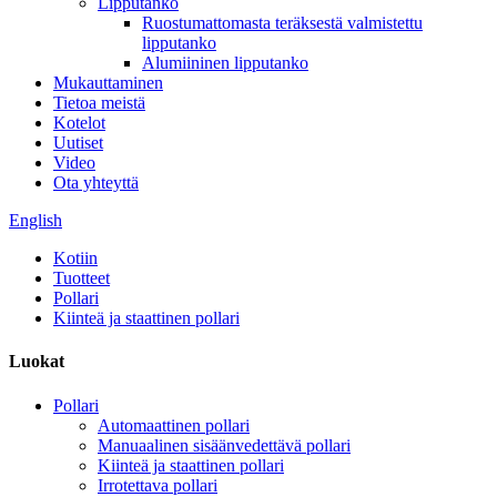
Lipputanko
Ruostumattomasta teräksestä valmistettu
lipputanko
Alumiininen lipputanko
Mukauttaminen
Tietoa meistä
Kotelot
Uutiset
Video
Ota yhteyttä
English
Kotiin
Tuotteet
Pollari
Kiinteä ja staattinen pollari
Luokat
Pollari
Automaattinen pollari
Manuaalinen sisäänvedettävä pollari
Kiinteä ja staattinen pollari
Irrotettava pollari