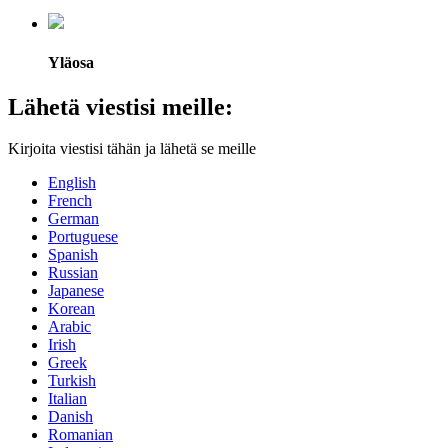
Yläosa
Lähetä viestisi meille:
Kirjoita viestisi tähän ja lähetä se meille
English
French
German
Portuguese
Spanish
Russian
Japanese
Korean
Arabic
Irish
Greek
Turkish
Italian
Danish
Romanian