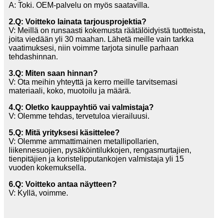
A: Toki. OEM-palvelu on myös saatavilla.
2.Q: Voitteko lainata tarjousprojektia?
V: Meillä on runsaasti kokemusta räätälöidyistä tuotteista,
joita viedään yli 30 maahan. Lähetä meille vain tarkka
vaatimuksesi, niin voimme tarjota sinulle parhaan
tehdashinnan.
3.Q: Miten saan hinnan?
V: Ota meihin yhteyttä ja kerro meille tarvitsemasi
materiaali, koko, muotoilu ja määrä.
4.Q: Oletko kauppayhtiö vai valmistaja?
V: Olemme tehdas, tervetuloa vierailuusi.
5.Q: Mitä yrityksesi käsittelee?
V: Olemme ammattimainen metallipollarien,
liikennesuojien, pysäköintilukkojen, rengasmurtajien,
tienpitäjien ja koristelipputankojen valmistaja yli 15
vuoden kokemuksella.
6.Q: Voitteko antaa näytteen?
V: Kyllä, voimme.