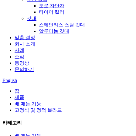
도로 차단자
타이어 킬러
깃대
스테인리스 스틸 깃대
알루미늄 깃대
맞춤 설정
회사 소개
사례
소식
동영상
문의하기
English
집
제품
배 매는 기둥
고정식 및 정적 볼라드
카테고리
배 매는 기둥