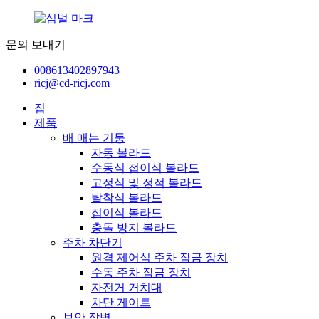
문의 보내기
008613402897943
ricj@cd-ricj.com
집
제품
배 매는 기둥
자동 볼라드
수동식 접이식 볼라드
고정식 및 정적 볼라드
탈착식 볼라드
접이식 볼라드
충돌 방지 볼라드
주차 차단기
원격 제어식 주차 잠금 장치
수동 주차 잠금 장치
자전거 거치대
차단 게이트
보안 장벽