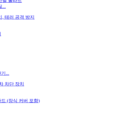
..
...