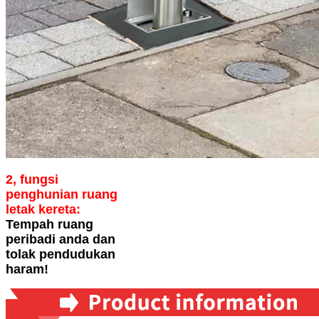
2, fungsi
penghunian ruang
letak kereta:
Tempah ruang
peribadi anda dan
tolak pendudukan
haram!