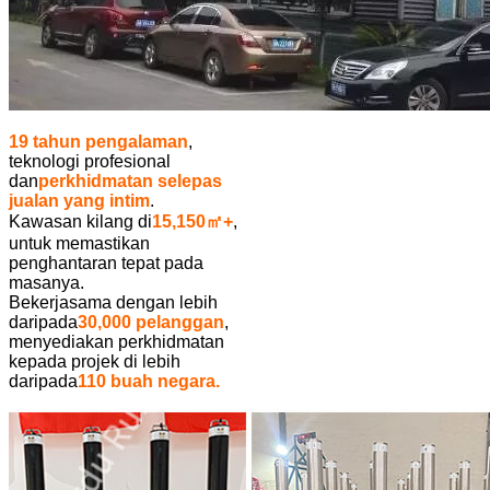
19 tahun pengalaman
,
teknologi profesional
dan
perkhidmatan selepas
jualan yang intim
.
Kawasan kilang di
15,150㎡+
,
untuk memastikan
penghantaran tepat pada
masanya.
Bekerjasama dengan lebih
daripada
30,000 pelanggan
,
menyediakan perkhidmatan
kepada projek di lebih
daripada
110 buah negara.