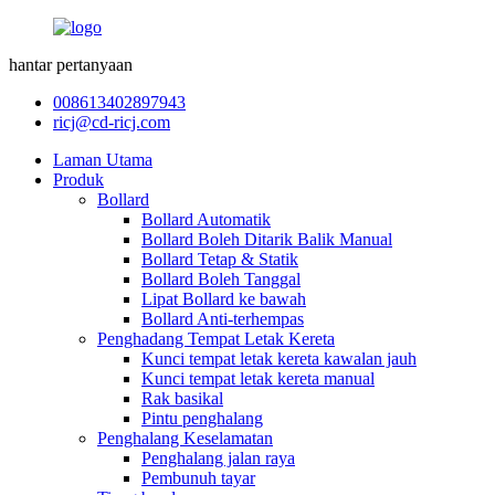
hantar pertanyaan
008613402897943
ricj@cd-ricj.com
Laman Utama
Produk
Bollard
Bollard Automatik
Bollard Boleh Ditarik Balik Manual
Bollard Tetap & Statik
Bollard Boleh Tanggal
Lipat Bollard ke bawah
Bollard Anti-terhempas
Penghadang Tempat Letak Kereta
Kunci tempat letak kereta kawalan jauh
Kunci tempat letak kereta manual
Rak basikal
Pintu penghalang
Penghalang Keselamatan
Penghalang jalan raya
Pembunuh tayar