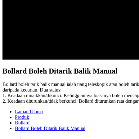
Bollard Boleh Ditarik Balik Manual
Bollard boleh tarik balik manual ialah tiang teleskopik atau boleh ta
daripada kecurian. Dua status:
1. Keadaan dinaikkan/dikunci: Ketinggiannya biasanya boleh menca
2. Keadaan diturunkan/tidak berkunci: Bollard diturunkan rata deng
Laman Utama
Produk
Bollard
Bollard Boleh Ditarik Balik Manual