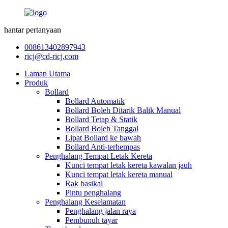
hantar pertanyaan
008613402897943
ricj@cd-ricj.com
Laman Utama
Produk
Bollard
Bollard Automatik
Bollard Boleh Ditarik Balik Manual
Bollard Tetap & Statik
Bollard Boleh Tanggal
Lipat Bollard ke bawah
Bollard Anti-terhempas
Penghalang Tempat Letak Kereta
Kunci tempat letak kereta kawalan jauh
Kunci tempat letak kereta manual
Rak basikal
Pintu penghalang
Penghalang Keselamatan
Penghalang jalan raya
Pembunuh tayar