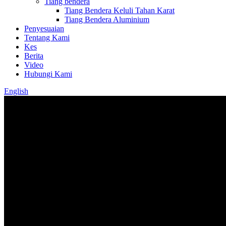
Tiang bendera
Tiang Bendera Keluli Tahan Karat
Tiang Bendera Aluminium
Penyesuaian
Tentang Kami
Kes
Berita
Video
Hubungi Kami
English