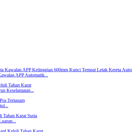
awalan APP Automatik...
run Keselamatan...
ul...
Luaran...