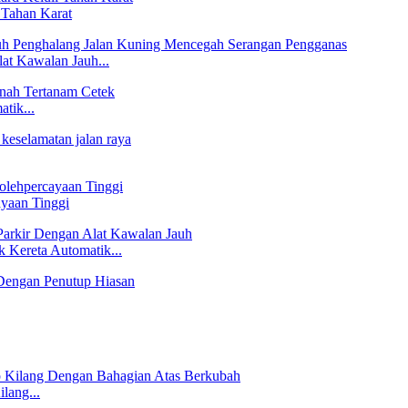
 Tahan Karat
at Kawalan Jauh...
tik...
ayaan Tinggi
 Kereta Automatik...
lang...