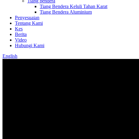
Tiang bendera
Tiang Bendera Keluli Tahan Karat
Tiang Bendera Aluminium
Penyesuaian
Tentang Kami
Kes
Berita
Video
Hubungi Kami
English