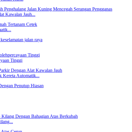
at Kawalan Jauh...
tik...
ayaan Tinggi
 Kereta Automatik...
lang...