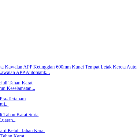
awalan APP Automatik...
run Keselamatan...
ul...
Luaran...
 Tahan Karat