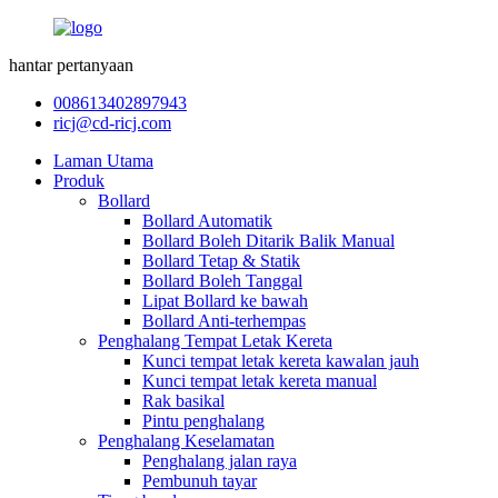
hantar pertanyaan
008613402897943
ricj@cd-ricj.com
Laman Utama
Produk
Bollard
Bollard Automatik
Bollard Boleh Ditarik Balik Manual
Bollard Tetap & Statik
Bollard Boleh Tanggal
Lipat Bollard ke bawah
Bollard Anti-terhempas
Penghalang Tempat Letak Kereta
Kunci tempat letak kereta kawalan jauh
Kunci tempat letak kereta manual
Rak basikal
Pintu penghalang
Penghalang Keselamatan
Penghalang jalan raya
Pembunuh tayar