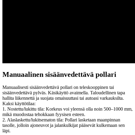
Manuaalinen sisäänvedettävä pollari
Manuaalisesti sisäänvedettävä pollari on teleskooppinen tai
sisäänvedettävä pylväs. Käsikäyttö avaimella. Taloudellinen tapa
hallita liikennettä ja suojata omaisuuttasi tai autoasi varkauksilta.
Kaksi käyttötilaa:
1. Nostettu/lukittu tila: Korkeus voi yleensä olla noin 500–1000 mm,
mikä muodostaa tehokkaan fyysisen esteen.
2. Alaslaskettu/lukitsematon tila: Pollari lasketaan maanpinnan
tasolle, jolloin ajoneuvot ja jalankulkijat pääsevät kulkemaan sen
läpi.