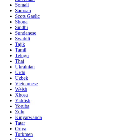
Somali
Samoan
Scots Gaelic
Shona
Sindhi
Sundanese
Swahili
Tajik
Tamil
Telugu
Thai
Ukrainian
Urdu
Uzbek
Vietnamese
Welsh
Xhosa
Yiddish
Yoruba
Zulu
Kinyarwanda
Tatar
Oriya
Turkmen
Uyghur