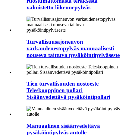
ruostumattomasta teräksestä
valmistettu liikennepylväs
Turvallisuusajoneuvon
varkaudenestopylväs manuaalisesti
nouseva taittuva pysäköintipylväseste
Tien turvallisuuden nostoeste
Teleskooppinen pollari
Sisäänvedettävä pysäköintipollari
Manuaalinen sisäänvedettävä
pysäköintipylväs autolle