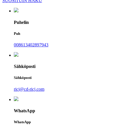
SUOSITUIN HAKU
Puhelin
Puh
008613402897943
Sähköposti
Sähköposti
ricj@cd-ricj.com
WhatsApp
WhatsApp