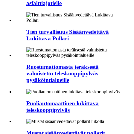
asfalttiajotielle
Tien turvallisuus Sisäänvedettävä
Lukittava Pollari
Ruostumattomasta teräksestä
valmistettu teleskooppipylväs
pysäköintialueille
Puoliautomaattinen lukittava
teleskooppipylväs
Mustat sisäänvedettävät pollarit