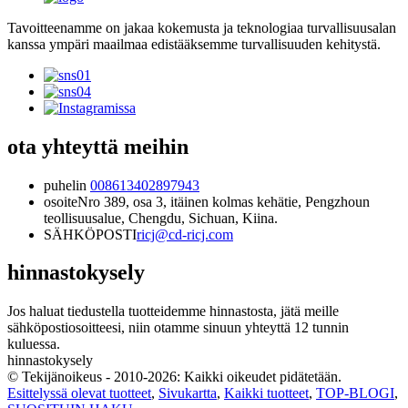
Tavoitteenamme on jakaa kokemusta ja teknologiaa turvallisuusalan
kanssa ympäri maailmaa edistääksemme turvallisuuden kehitystä.
ota yhteyttä meihin
puhelin
008613402897943
osoite
Nro 389, osa 3, itäinen kolmas kehätie, Pengzhoun
teollisuusalue, Chengdu, Sichuan, Kiina.
SÄHKÖPOSTI
ricj@cd-ricj.com
hinnastokysely
Jos haluat tiedustella tuotteidemme hinnastosta, jätä meille
sähköpostiosoitteesi, niin otamme sinuun yhteyttä 12 tunnin
kuluessa.
hinnastokysely
© Tekijänoikeus - 2010-2026: Kaikki oikeudet pidätetään.
Esittelyssä olevat tuotteet
,
Sivukartta
,
Kaikki tuotteet
,
TOP-BLOGI
,