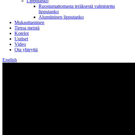
Lipputanko
Ruostumattomasta teräksestä valmistettu
lipputanko
Alumiininen lipputanko
Mukauttaminen
Tietoa meistä
Kotelot
Uutiset
Video
Ota yhteyttä
English