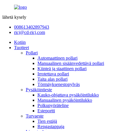
lähetä kysely
008613402897943
ricj@cd-ricj.com
Kotiin
Tuotteet
Pollari
Automaattinen pollari
Manuaalinen sisäänvedettävä pollari
Kiinteä ja staattinen pollari
Irrotettava pollari
Taita alas pollari
Törmäyksenestopylväs
Pysäköintieste
Kauko-ohjattava pysäköintilukko
Manuaalinen pysäköintilukko
Polkupyöräteline
Esteportti
Turvaeste
Tien estäjä
Rengastappaja