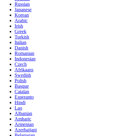
Russian
Japanese
Korean
Arabic
Irish
Greek
Turkish
Italian
Danish
Romanian
Indonesian
Czech
Afrikaans
Swedish
Polish
Basque
Catalan
Esperanto
Hindi
Lao
Albanian
Amharic
Armenian
Azerbaijani
Belarusian