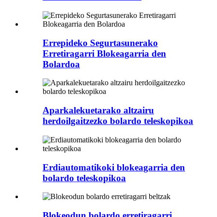
Errepideko Segurtasunerako
Erretiragarri Blokeagarria den
Bolardoa
Aparkalekuetarako altzairu
herdoilgaitzezko bolardo teleskopikoa
Erdiautomatikoki blokeagarria den
bolardo teleskopikoa
Blokeodun bolardo erretiragarri