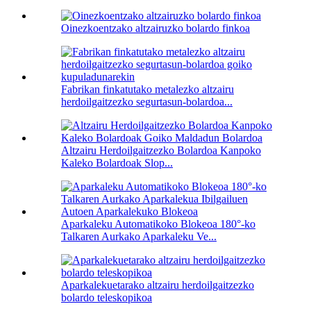
Oinezkoentzako altzairuzko bolardo finkoa
Fabrikan finkatutako metalezko altzairu
herdoilgaitzezko segurtasun-bolardoa...
Altzairu Herdoilgaitzezko Bolardoa Kanpoko
Kaleko Bolardoak Slop...
Aparkaleku Automatikoko Blokeoa 180°-ko
Talkaren Aurkako Aparkaleku Ve...
Aparkalekuetarako altzairu herdoilgaitzezko
bolardo teleskopikoa