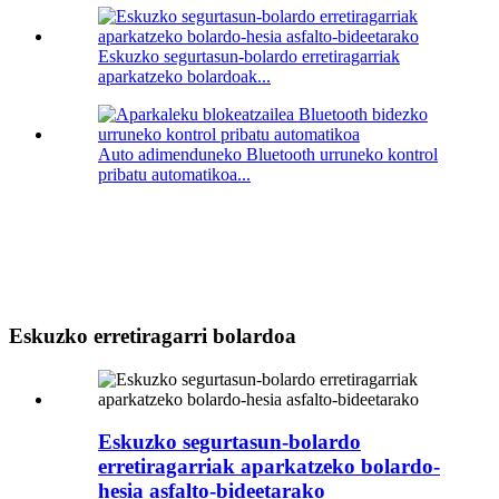
Eskuzko segurtasun-bolardo erretiragarriak
aparkatzeko bolardoak...
Auto adimenduneko Bluetooth urruneko kontrol
pribatu automatikoa...
Eskuzko erretiragarri bolardoa
Eskuzko segurtasun-bolardo
erretiragarriak aparkatzeko bolardo-
hesia asfalto-bideetarako