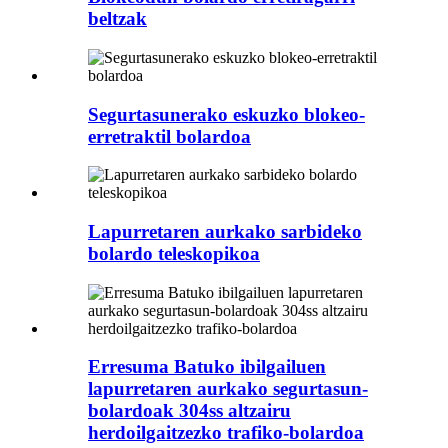
beltzak
Segurtasunerako eskuzko blokeo-
erretraktil bolardoa
Lapurretaren aurkako sarbideko
bolardo teleskopikoa
Erresuma Batuko ibilgailuen
lapurretaren aurkako segurtasun-
bolardoak 304ss altzairu
herdoilgaitzezko trafiko-bolardoa