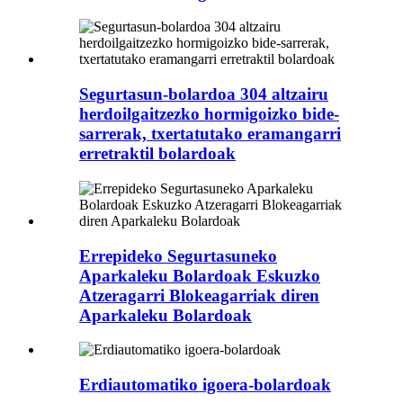
Segurtasun-bolardoa 304 altzairu
herdoilgaitzezko hormigoizko bide-
sarrerak, txertatutako eramangarri
erretraktil bolardoak
Errepideko Segurtasuneko
Aparkaleku Bolardoak Eskuzko
Atzeragarri Blokeagarriak diren
Aparkaleku Bolardoak
Erdiautomatiko igoera-bolardoak