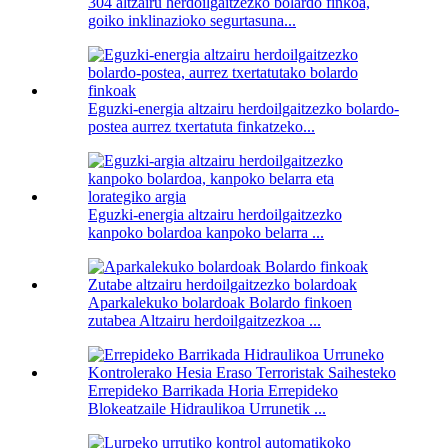
304 altzairu herdoilgaitzezko bolardo finkoa,
goiko inklinazioko segurtasuna...
Eguzki-energia altzairu herdoilgaitzezko bolardo-
postea aurrez txertatuta finkatzeko...
Eguzki-energia altzairu herdoilgaitzezko
kanpoko bolardoa kanpoko belarra ...
Aparkalekuko bolardoak Bolardo finkoen
zutabea Altzairu herdoilgaitzezkoa ...
Errepideko Barrikada Horia Errepideko
Blokeatzaile Hidraulikoa Urrunetik ...