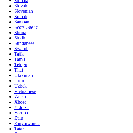
Sinhala
Slovak
Slovenian
Somali
Samoan
Scots Gaelic
Shona
Sindhi
Sundanese
Swahili
Tajik
Tamil
Telugu
Thai
Ukrainian
Urdu
Uzbek
Vietnamese
Welsh
Xhosa
Yiddish
Yoruba
Zulu
Kinyarwanda
Tatar