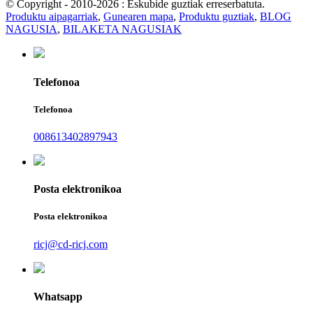
© Copyright - 2010-2026 : Eskubide guztiak erreserbatuta.
Produktu aipagarriak
,
Gunearen mapa
,
Produktu guztiak
,
BLOG
NAGUSIA
,
BILAKETA NAGUSIAK
Telefonoa
Telefonoa
008613402897943
Posta elektronikoa
Posta elektronikoa
ricj@cd-ricj.com
Whatsapp