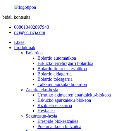
bidali kontsulta
008613402897943
ricj@cd-ricj.com
Etxea
Produktuak
Bolardoa
Bolardo automatikoa
Eskuzko erretiragarri bolardoa
Bolardo finko eta estatikoa
Bolardo aldagarria
Bolardo tolesgarria
Talkaren aurkako bolardoa
Aparkaleku-hesia
Urrutiko agintearen aparkaleku-blokeoa
Eskuzko aparkaleku-blokeoa
Bizikleta-euskarria
Hesi-atea
Segurtasun-hesia
Errepide blokeatzailea
Pneumatikoen hiltzailea