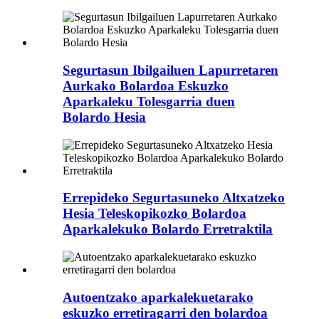
Segurtasun Ibilgailuen Lapurretaren
Aurkako Bolardoa Eskuzko
Aparkaleku Tolesgarria duen
Bolardo Hesia
Errepideko Segurtasuneko Altxatzeko
Hesia Teleskopikozko Bolardoa
Aparkalekuko Bolardo Erretraktila
Autoentzako aparkalekuetarako
eskuzko erretiragarri den bolardoa