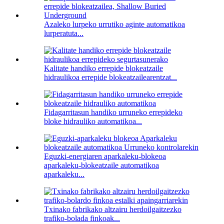
Azaleko lurpeko urrutiko aginte automatikoa
lurperatuta...
Kalitate handiko errepide blokeatzaile
hidraulikoa errepide blokeatzailearentzat...
Fidagarritasun handiko urruneko errepideko
bloke hidrauliko automatikoa...
Eguzki-energiaren aparkaleku-blokeoa
aparkaleku-blokeatzaile automatikoa
aparkaleku...
Txinako fabrikako altzairu herdoilgaitzezko
trafiko-bolada finkoak...