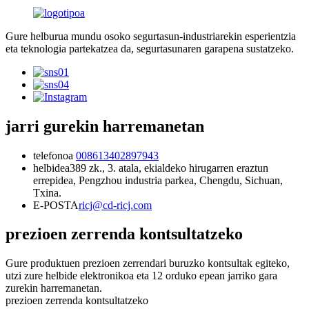
Gure helburua mundu osoko segurtasun-industriarekin esperientzia
eta teknologia partekatzea da, segurtasunaren garapena sustatzeko.
jarri gurekin harremanetan
telefonoa
008613402897943
helbidea
389 zk., 3. atala, ekialdeko hirugarren eraztun
errepidea, Pengzhou industria parkea, Chengdu, Sichuan,
Txina.
E-POSTA
ricj@cd-ricj.com
prezioen zerrenda kontsultatzeko
Gure produktuen prezioen zerrendari buruzko kontsultak egiteko,
utzi zure helbide elektronikoa eta 12 orduko epean jarriko gara
zurekin harremanetan.
prezioen zerrenda kontsultatzeko