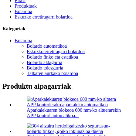
Etxea
Produktuak
Bolardoa
Eskuzko erretiragarri bolardoa
Kategoriak
Bolardoa
Bolardo automatikoa
Eskuzko erretiragarri bolardoa
Bolardo finko eta estatikoa
Bolardo aldagarria
Bolardo tolesgarria
Talkaren aurkako bolardoa
Produktu aipagarriak
Aparkalekuaren blokeoa 600 mm-ko altuerarekin
APP kontrol automatikoa...