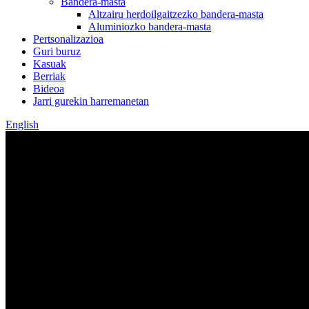
Bandera-masta
Altzairu herdoilgaitzezko bandera-masta
Aluminiozko bandera-masta
Pertsonalizazioa
Guri buruz
Kasuak
Berriak
Bideoa
Jarri gurekin harremanetan
English