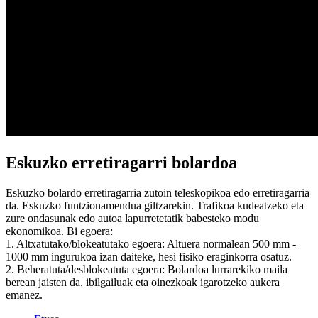
Eskuzko erretiragarri bolardoa
Eskuzko bolardo erretiragarria zutoin teleskopikoa edo erretiragarria
da. Eskuzko funtzionamendua giltzarekin. Trafikoa kudeatzeko eta
zure ondasunak edo autoa lapurretetatik babesteko modu
ekonomikoa. Bi egoera:
1. Altxatutako/blokeatutako egoera: Altuera normalean 500 mm -
1000 mm ingurukoa izan daiteke, hesi fisiko eraginkorra osatuz.
2. Beheratuta/desblokeatuta egoera: Bolardoa lurrarekiko maila
berean jaisten da, ibilgailuak eta oinezkoak igarotzeko aukera
emanez.