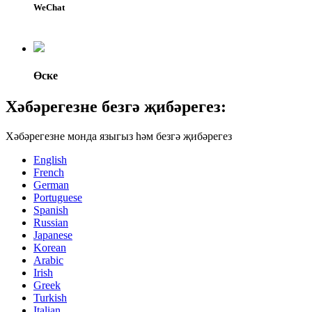
WeChat
Өске
Хәбәрегезне безгә җибәрегез:
Хәбәрегезне монда языгыз һәм безгә җибәрегез
English
French
German
Portuguese
Spanish
Russian
Japanese
Korean
Arabic
Irish
Greek
Turkish
Italian