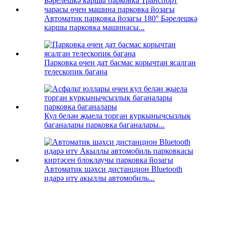
Автоматик парковка йозагы 180° Бәрелешкә
каршы парковка машинасы...
Парковка өчен дат басмас корычтан ясалган
телескопик багана
Кул белән җыела торган куркынычсызлык
баганалары парковка баганалары...
Автоматик шәхси дистанцион Bluetooth
идарә итү акыллы автомобиль...