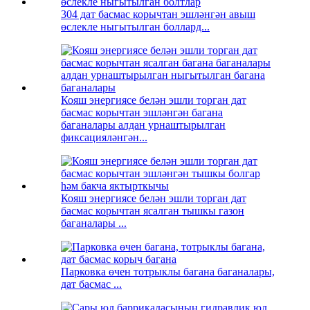
304 дат басмас корычтан эшләнгән авыш
өслекле ныгытылган боллард...
Кояш энергиясе белән эшли торган дат
басмас корычтан эшләнгән багана
баганалары алдан урнаштырылган
фиксацияләнгән...
Кояш энергиясе белән эшли торган дат
басмас корычтан ясалган тышкы газон
баганалары ...
Парковка өчен тотрыклы багана баганалары,
дат басмас ...