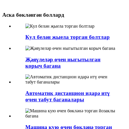
Аска бөкләнгән боллард
Кул белән җыела торган болтлар
Җәяүлеләр өчен ныгытылган
корыч багана
Автоматик дистанцион идарә итү
өчен табут баганалары
Машина кую өчен бөкләнә торган