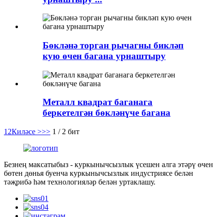
Бөкләнә торган рычагны бикләп
кую өчен багана урнаштыру
Металл квадрат баганага
беркетелгән бөкләнүче багана
1
2
Киләсе >
>>
1 / 2 бит
Безнең максатыбыз - куркынычсызлык үсешен алга этәрү өчен
бөтен дөнья буенча куркынычсызлык индустриясе белән
тәҗрибә һәм технологияләр белән уртаклашу.