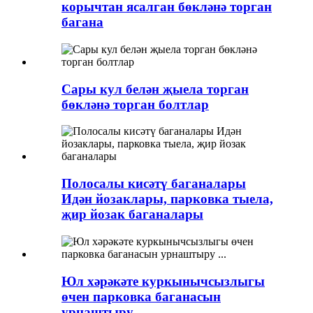
корычтан ясалган бөкләнә торган
багана
Сары кул белән җыела торган
бөкләнә торган болтлар
Полосалы кисәтү баганалары
Идән йозаклары, парковка тыела,
җир йозак баганалары
Юл хәрәкәте куркынычсызлыгы
өчен парковка баганасын
урнаштыру ...