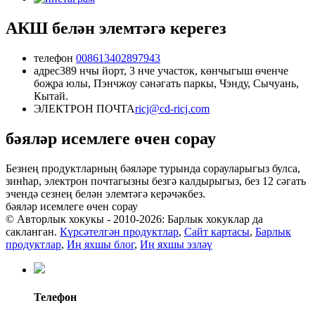
АКШ белән элемтәгә керегез
телефон
008613402897943
адрес
389 нчы йорт, 3 нче участок, көнчыгыш өченче
боҗра юлы, Пэнчжоу сәнәгать паркы, Чэнду, Сычуань,
Кытай.
ЭЛЕКТРОН ПОЧТА
ricj@cd-ricj.com
бәяләр исемлеге өчен сорау
Безнең продуктларның бәяләре турында сорауларыгыз булса,
зинһар, электрон почтагызны безгә калдырыгыз, без 12 сәгать
эчендә сезнең белән элемтәгә керәчәкбез.
бәяләр исемлеге өчен сорау
© Авторлык хокукы - 2010-2026: Барлык хокуклар да
сакланган.
Күрсәтелгән продуктлар
,
Сайт картасы
,
Барлык
продуктлар
,
Иң яхшы блог
,
Иң яхшы эзләү
Телефон