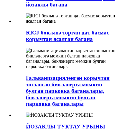
йозаклы багана
RICJ бөкләнә торган дат басмас
корычтан ясалган багана
Гальванизацияләнгән корычтан
эшләнгән бикләнергә мөмкин
булган парковка баганалары,
бөкләнергә мөмкин булган
парковка баганалары
ЙОЗАКЛЫ ТУКТАУ УРЫНЫ