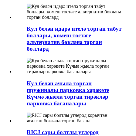
Кул белән идарә ителә торган табут
боллары, көмеш төстәге
альтернатив бөкләнә торган
боллард
Кул белән ачыла торган
пружиналы парковка хәрәкәте
Күчмә җыела торган тирәкләр
парковка баганалары
RICJ сары болтлы углерод