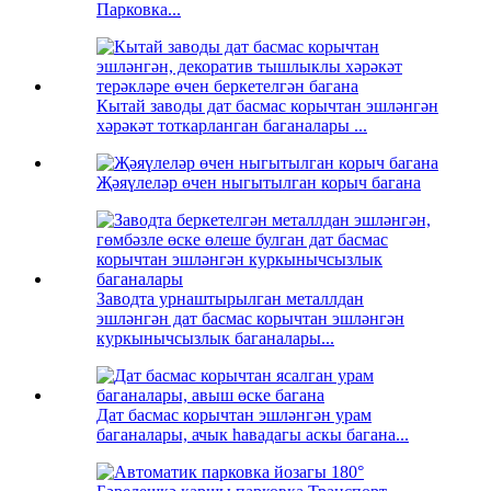
Парковка...
Кытай заводы дат басмас корычтан эшләнгән
хәрәкәт тоткарланган баганалары ...
Җәяүлеләр өчен ныгытылган корыч багана
Заводта урнаштырылган металлдан
эшләнгән дат басмас корычтан эшләнгән
куркынычсызлык баганалары...
Дат басмас корычтан эшләнгән урам
баганалары, ачык һавадагы аскы багана...