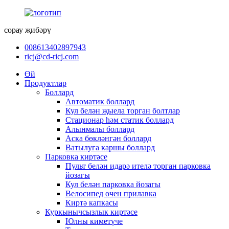
сорау җибәрү
008613402897943
ricj@cd-ricj.com
Өй
Продуктлар
Боллард
Автоматик боллард
Кул белән җыела торган болтлар
Стационар һәм статик боллард
Алынмалы боллард
Аска бөкләнгән боллард
Ватылуга каршы боллард
Парковка киртәсе
Пульт белән идарә ителә торган парковка
йозагы
Кул белән парковка йозагы
Велосипед өчен прилавка
Киртә капкасы
Куркынычсызлык киртәсе
Юлны киметүче