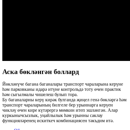
Аска бөкләнгән боллард
Йөкләнүче багана баганалары транспорт чараларына керүне
һәм парковканы идарә итүне контрольдә тоту өчен практик
һәм сыгылмалы чишелеш булып тора.
Бу баганаларны керү кирәк булганда җиңел генә бөкләргә һәм
транспорт чараларының билгеле бер урыннарга керүен
чикләү өчен кире күтәрергә мөмкин итеп эшләнгән. Алар
куркынычсызлык, уңайлылык һәм урынны саклау
функцияләренең искиткеч комбинациясен тәкъдим итә.