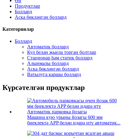
Өй
Продуктлар
Боллард
Аска бөкләнгән боллард
Категорияләр
Боллард
Автоматик боллард
Кул белән җыела торган болтлар
Стационар һәм статик боллард
Алынмалы боллард
Аска бөкләнгән боллард
Ватылуга каршы боллард
Күрсәтелгән продуктлар
Машина кую урыны йозагы 600 мм
биеклектә APP белән идарә итү автоматик...