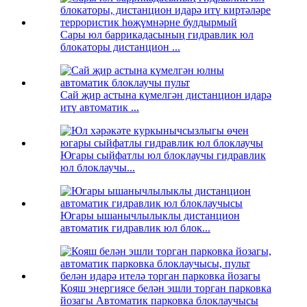
Сары юл баррикадасының гидравлик юл
блокаторы дистанцион ...
Сай җир астына күмелгән дистанцион идарә
итү автоматик ...
Югары сыйфатлы юл блоклаучы гидравлик
юл блоклаучы...
Югары ышанычлылыклы дистанцион
автоматик гидравлик юл блок...
Кояш энергиясе белән эшли торган парковка
йозагы Автоматик парковка блоклаучысы