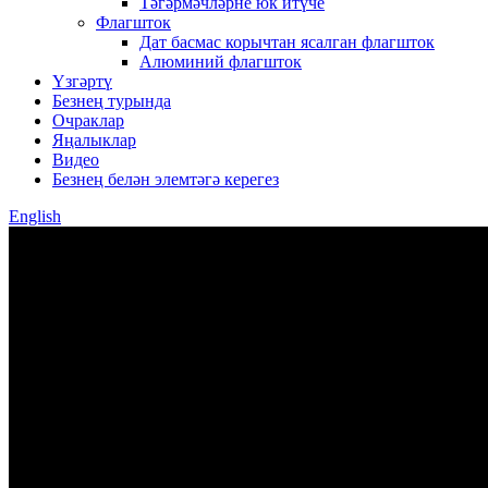
Тәгәрмәчләрне юк итүче
Флагшток
Дат басмас корычтан ясалган флагшток
Алюминий флагшток
Үзгәртү
Безнең турында
Очраклар
Яңалыклар
Видео
Безнең белән элемтәгә керегез
English