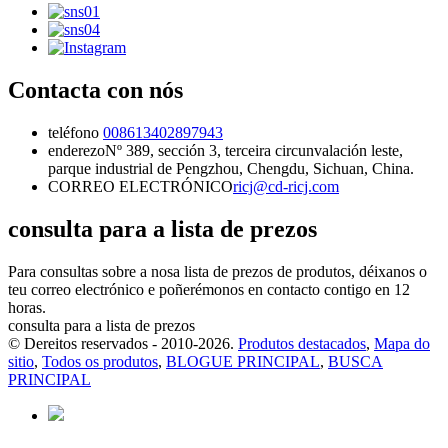
Contacta con nós
teléfono
008613402897943
enderezo
Nº 389, sección 3, terceira circunvalación leste,
parque industrial de Pengzhou, Chengdu, Sichuan, China.
CORREO ELECTRÓNICO
ricj@cd-ricj.com
consulta para a lista de prezos
Para consultas sobre a nosa lista de prezos de produtos, déixanos o
teu correo electrónico e poñerémonos en contacto contigo en 12
horas.
consulta para a lista de prezos
© Dereitos reservados - 2010-2026.
Produtos destacados
,
Mapa do
sitio
,
Todos os produtos
,
BLOGUE PRINCIPAL
,
BUSCA
PRINCIPAL