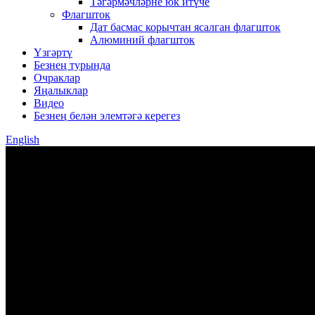
Тәгәрмәчләрне юк итүче
Флагшток
Дат басмас корычтан ясалган флагшток
Алюминий флагшток
Үзгәртү
Безнең турында
Очраклар
Яңалыклар
Видео
Безнең белән элемтәгә керегез
English