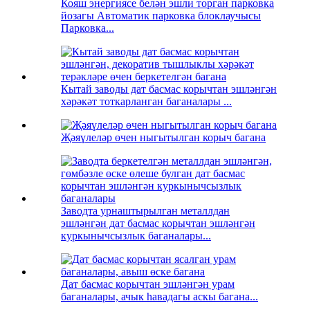
Кояш энергиясе белән эшли торган парковка
йозагы Автоматик парковка блоклаучысы
Парковка...
Кытай заводы дат басмас корычтан эшләнгән
хәрәкәт тоткарланган баганалары ...
Җәяүлеләр өчен ныгытылган корыч багана
Заводта урнаштырылган металлдан
эшләнгән дат басмас корычтан эшләнгән
куркынычсызлык баганалары...
Дат басмас корычтан эшләнгән урам
баганалары, ачык һавадагы аскы багана...