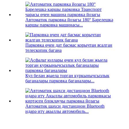
Автоматик парковка йозагы 180° Бәрелешкә
каршы парковка машинасы...
Парковка өчен дат басмас корычтан ясалган
телескопик багана
Кул белән җыела торган куркынычсызлык
баганалары парковка баганалары...
Автоматик шәхси дистанцион Bluetooth
идарә итү акыллы автомобиль...