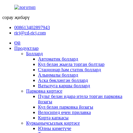
сорау җибәрү
008613402897943
ricj@cd-ricj.com
Өй
Продуктлар
Боллард
Автоматик боллард
Кул белән җыела торган болтлар
Стационар һәм статик боллард
Алынмалы боллард
Аска бөкләнгән боллард
Ватылуга каршы боллард
Парковка киртәсе
Пульт белән идарә ителә торган парковка
йозагы
Кул белән парковка йозагы
Велосипед өчен прилавка
Киртә капкасы
Куркынычсызлык киртәсе
Юлны киметүче