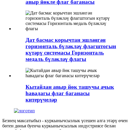
авыр йөкле флаг баганасы
Дат басмас корычтан эшләнгән
горизонталь бүләкләү флагштогын
күтәрү системасы Горизонталь
медаль бүләкләү флагы
Кытайдан авыр йөк ташучы ачык
һавадагы флаг баганасы
китерүчеләр
Безнең максатыбыз - куркынычсызлык үсешен алга этәрү өчен
бөтен дөнья буенча куркынычсызлык индустриясе белән