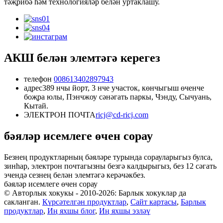
тәҗрибә һәм технологияләр белән уртаклашу.
АКШ белән элемтәгә керегез
телефон
008613402897943
адрес
389 нчы йорт, 3 нче участок, көнчыгыш өченче
боҗра юлы, Пэнчжоу сәнәгать паркы, Чэнду, Сычуань,
Кытай.
ЭЛЕКТРОН ПОЧТА
ricj@cd-ricj.com
бәяләр исемлеге өчен сорау
Безнең продуктларның бәяләре турында сорауларыгыз булса,
зинһар, электрон почтагызны безгә калдырыгыз, без 12 сәгать
эчендә сезнең белән элемтәгә керәчәкбез.
бәяләр исемлеге өчен сорау
© Авторлык хокукы - 2010-2026: Барлык хокуклар да
сакланган.
Күрсәтелгән продуктлар
,
Сайт картасы
,
Барлык
продуктлар
,
Иң яхшы блог
,
Иң яхшы эзләү