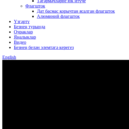
Тәгәрмәчләрне юк итүче
Флагшток
Дат басмас корычтан ясалган флагшток
Алюминий флагшток
Үзгәртү
Безнең турында
Очраклар
Яңалыклар
Видео
Безнең белән элемтәгә керегез
English