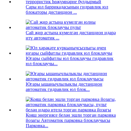
Сары юл баррикадасының гидравлик юл
блокаторы дистанцион ...
Сай җир астына күмелгән дистанцион идарә
итү автоматик ...
Югары сыйфатлы юл блоклаучы гидравлик
юл блоклаучы...
Югары ышанычлылыклы дистанцион
автоматик гидравлик юл блок...
Кояш энергиясе белән эшли торган парковка
йозагы Автоматик парковка блоклаучысы
Парковка...