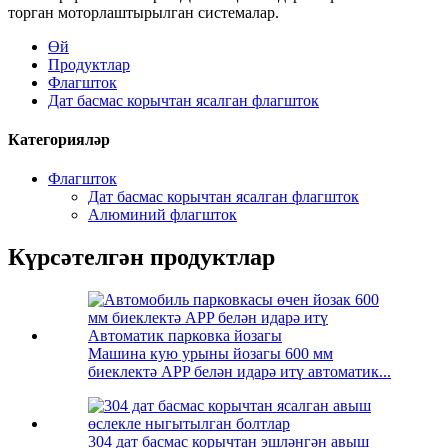
торган моторлаштырылган системалар.
Өй
Продуктлар
Флагшток
Дат басмас корычтан ясалган флагшток
Категорияләр
Флагшток
Дат басмас корычтан ясалган флагшток
Алюминий флагшток
Күрсәтелгән продуктлар
Машина кую урыны йозагы 600 мм
биеклектә APP белән идарә итү автоматик...
304 дат басмас корычтан эшләнгән авыш