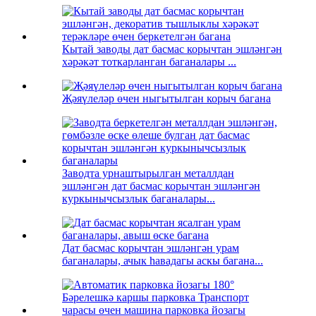
Кытай заводы дат басмас корычтан эшләнгән
хәрәкәт тоткарланган баганалары ...
Җәяүлеләр өчен ныгытылган корыч багана
Заводта урнаштырылган металлдан
эшләнгән дат басмас корычтан эшләнгән
куркынычсызлык баганалары...
Дат басмас корычтан эшләнгән урам
баганалары, ачык һавадагы аскы багана...