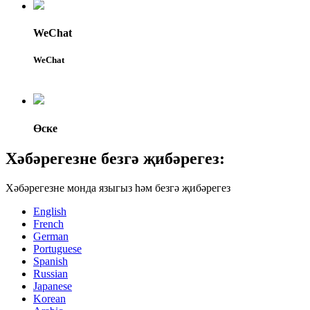
WeChat
WeChat
Өске
Хәбәрегезне безгә җибәрегез:
Хәбәрегезне монда языгыз һәм безгә җибәрегез
English
French
German
Portuguese
Spanish
Russian
Japanese
Korean