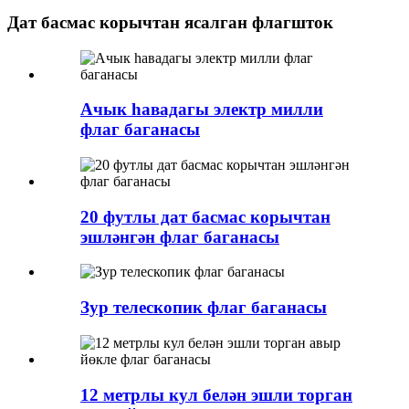
Дат басмас корычтан ясалган флагшток
Ачык һавадагы электр милли
флаг баганасы
20 футлы дат басмас корычтан
эшләнгән флаг баганасы
Зур телескопик флаг баганасы
12 метрлы кул белән эшли торган