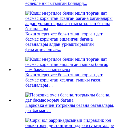
өслекле ныгытылган боллард...
Кояш энергиясе белән эшли торган дат
басмас корычтан эшләнгән багана
баганалары алдан урнаштырылган
фиксацияләнгән...
Кояш энергиясе белән эшли торган дат
басмас корычтан ясалган тышкы газон
баганалары ...
Парковка өчен тотрыклы багана баганалары,
дат басмас ...