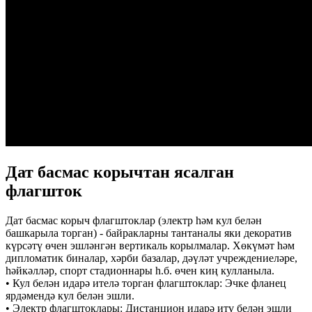
Дат басмас корычтан ясалган
флагшток
Дат басмас корыч флагштоклар (электр һәм кул белән
башкарыла торган) - байракларны тантаналы яки декоратив
күрсәтү өчен эшләнгән вертикаль корылмалар. Хөкүмәт һәм
дипломатик биналар, хәрби базалар, дәүләт учреждениеләре,
һәйкәлләр, спорт стадионнары һ.б. өчен киң кулланыла.
• Кул белән идарә ителә торган флагштоклар: Эчке фланец
ярдәмендә кул белән эшли.
• Электр флагштоклары: Дистанцион идарә итү белән эшли