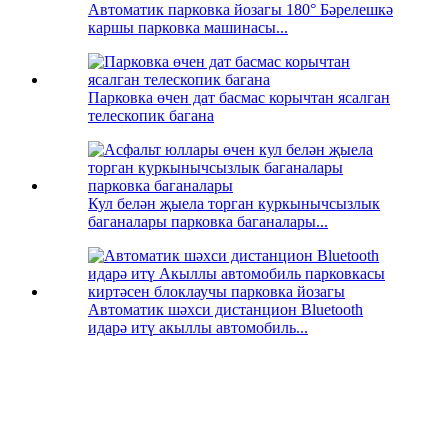
Автоматик парковка йозагы 180° Бәрелешкә
каршы парковка машинасы...
Парковка өчен дат басмас корычтан ясалган
телескопик багана
Кул белән җыела торган куркынычсызлык
баганалары парковка баганалары...
Автоматик шәхси дистанцион Bluetooth
идарә итү акыллы автомобиль...