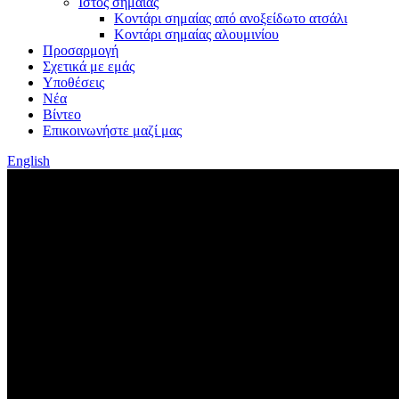
Ιστός σημαίας
Κοντάρι σημαίας από ανοξείδωτο ατσάλι
Κοντάρι σημαίας αλουμινίου
Προσαρμογή
Σχετικά με εμάς
Υποθέσεις
Νέα
Βίντεο
Επικοινωνήστε μαζί μας
English