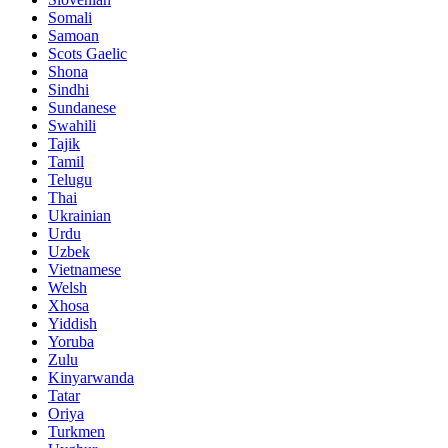
Somali
Samoan
Scots Gaelic
Shona
Sindhi
Sundanese
Swahili
Tajik
Tamil
Telugu
Thai
Ukrainian
Urdu
Uzbek
Vietnamese
Welsh
Xhosa
Yiddish
Yoruba
Zulu
Kinyarwanda
Tatar
Oriya
Turkmen