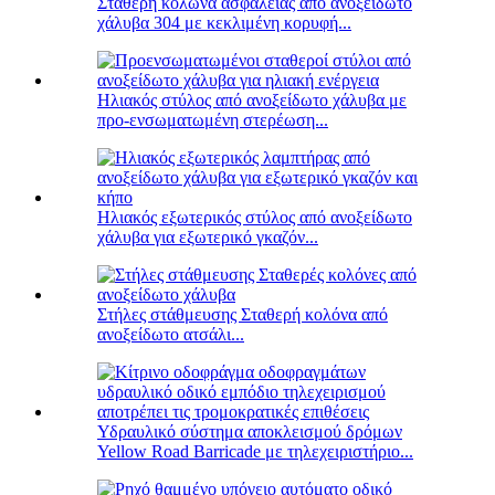
Σταθερή κολώνα ασφαλείας από ανοξείδωτο
χάλυβα 304 με κεκλιμένη κορυφή...
Ηλιακός στύλος από ανοξείδωτο χάλυβα με
προ-ενσωματωμένη στερέωση...
Ηλιακός εξωτερικός στύλος από ανοξείδωτο
χάλυβα για εξωτερικό γκαζόν...
Στήλες στάθμευσης Σταθερή κολόνα από
ανοξείδωτο ατσάλι...
Υδραυλικό σύστημα αποκλεισμού δρόμων
Yellow Road Barricade με τηλεχειριστήριο...