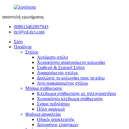
αποστολή ερωτήματος
008613402897943
ricj@cd-ricj.com
Σπίτι
Προϊόντα
Στύλος
Αυτόματο στύλο
Χειροκίνητο ανασυρόμενο κολωνάκι
Σταθερή & Στατική Στήλη
Αφαιρούμενος στύλος
Διπλώστε το κολωνάκι προς τα κάτω
Αντι-τρακαρισμένος στύλος
Μπάρα στάθμευσης
Κλείδωμα στάθμευσης με τηλεχειριστήριο
Χειροκίνητο κλείδωμα στάθμευσης
Σχάρα ποδηλάτου
Πύλη φραγμού
Φράγμα ασφαλείας
Οδικός αποκλειστής
Δολοφόνος ελαστικών