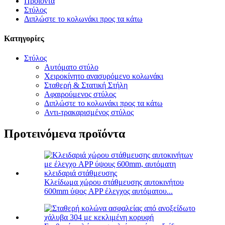
Προϊόντα
Στύλος
Διπλώστε το κολωνάκι προς τα κάτω
Κατηγορίες
Στύλος
Αυτόματο στύλο
Χειροκίνητο ανασυρόμενο κολωνάκι
Σταθερή & Στατική Στήλη
Αφαιρούμενος στύλος
Διπλώστε το κολωνάκι προς τα κάτω
Αντι-τρακαρισμένος στύλος
Προτεινόμενα προϊόντα
Κλείδωμα χώρου στάθμευσης αυτοκινήτου
600mm ύψος APP έλεγχος αυτόματου...