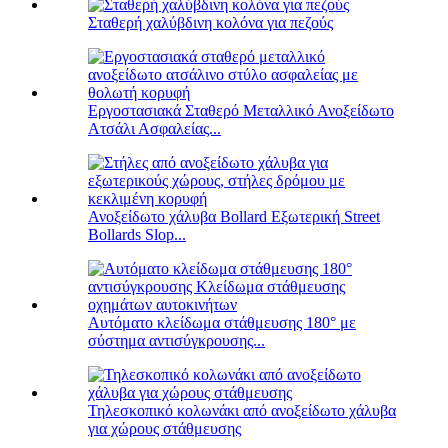
Σταθερή χαλύβδινη κολόνα για πεζούς
Εργοστασιακά Σταθερό Μεταλλικό Ανοξείδωτο
Ατσάλι Ασφαλείας...
Ανοξείδωτο χάλυβα Bollard Εξωτερική Street
Bollards Slop...
Αυτόματο κλείδωμα στάθμευσης 180° με
σύστημα αντισύγκρουσης...
Τηλεσκοπικό κολωνάκι από ανοξείδωτο χάλυβα
για χώρους στάθμευσης