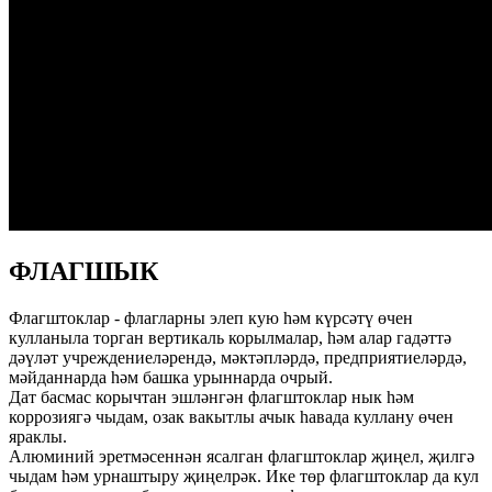
ФЛАГШЫК
Флагштоклар - флагларны элеп кую һәм күрсәтү өчен
кулланыла торган вертикаль корылмалар, һәм алар гадәттә
дәүләт учреждениеләрендә, мәктәпләрдә, предприятиеләрдә,
мәйданнарда һәм башка урыннарда очрый.
Дат басмас корычтан эшләнгән флагштоклар нык һәм
коррозиягә чыдам, озак вакытлы ачык һавада куллану өчен
яраклы.
Алюминий эретмәсеннән ясалган флагштоклар җиңел, җилгә
чыдам һәм урнаштыру җиңелрәк. Ике төр флагштоклар да кул