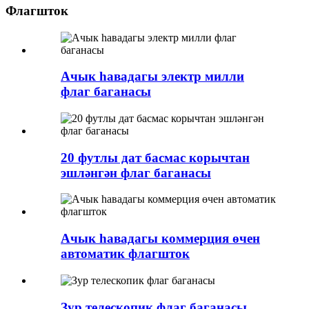
Флагшток
Ачык һавадагы электр милли
флаг баганасы
20 футлы дат басмас корычтан
эшләнгән флаг баганасы
Ачык һавадагы коммерция өчен
автоматик флагшток
Зур телескопик флаг баганасы