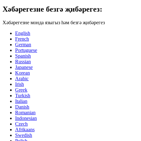
Хәбәрегезне безгә җибәрегез:
Хәбәрегезне монда языгыз һәм безгә җибәрегез
English
French
German
Portuguese
Spanish
Russian
Japanese
Korean
Arabic
Irish
Greek
Turkish
Italian
Danish
Romanian
Indonesian
Czech
Afrikaans
Swedish
Polish