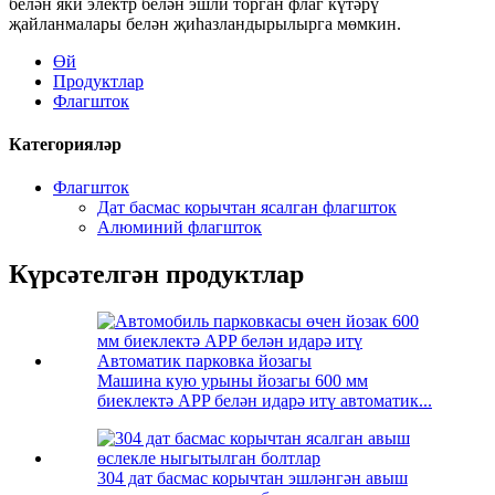
белән яки электр белән эшли торган флаг күтәрү
җайланмалары белән җиһазландырылырга мөмкин.
Өй
Продуктлар
Флагшток
Категорияләр
Флагшток
Дат басмас корычтан ясалган флагшток
Алюминий флагшток
Күрсәтелгән продуктлар
Машина кую урыны йозагы 600 мм
биеклектә APP белән идарә итү автоматик...
304 дат басмас корычтан эшләнгән авыш