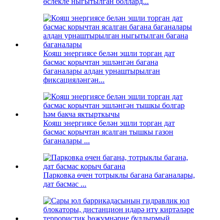
өслекле ныгытылган боллард...
Кояш энергиясе белән эшли торган дат
басмас корычтан эшләнгән багана
баганалары алдан урнаштырылган
фиксацияләнгән...
Кояш энергиясе белән эшли торган дат
басмас корычтан ясалган тышкы газон
баганалары ...
Парковка өчен тотрыклы багана баганалары,
дат басмас ...