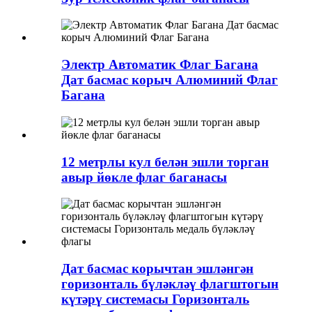
Электр Автоматик Флаг Багана
Дат басмас корыч Алюминий Флаг
Багана
12 метрлы кул белән эшли торган
авыр йөкле флаг баганасы
Дат басмас корычтан эшләнгән
горизонталь бүләкләү флагштогын
күтәрү системасы Горизонталь