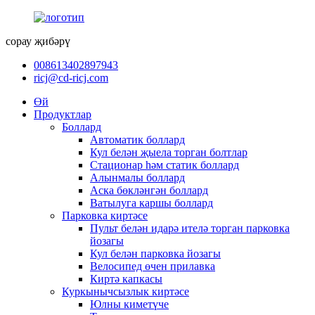
сорау җибәрү
008613402897943
ricj@cd-ricj.com
Өй
Продуктлар
Боллард
Автоматик боллард
Кул белән җыела торган болтлар
Стационар һәм статик боллард
Алынмалы боллард
Аска бөкләнгән боллард
Ватылуга каршы боллард
Парковка киртәсе
Пульт белән идарә ителә торган парковка
йозагы
Кул белән парковка йозагы
Велосипед өчен прилавка
Киртә капкасы
Куркынычсызлык киртәсе
Юлны киметүче