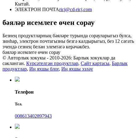
Кытай.
ЭЛЕКТРОН ПОЧТА
ricj@cd-ricj.com
бәяләр исемлеге өчен сорау
Безнең продуктларның бәяләре турында сорауларыгыз булса,
зинһар, электрон почтагызны безгә калдырыгыз, без 12 сәгать
эчендә сезнең белән элемтәгә керәчәкбез.
бәяләр исемлеге өчен сорау
© Авторлык хокукы - 2010-2026: Барлык хокуклар да
сакланган.
Күрсәтелгән продуктлар
,
Сайт картасы
,
Барлык
продуктлар
,
Иң яхшы блог
,
Иң яхшы эзләү
Телефон
Тел.
008613402897943