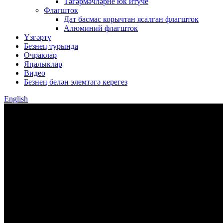
Тәгәрмәчләрне юк итүче
Флагшток
Дат басмас корычтан ясалган флагшток
Алюминий флагшток
Үзгәртү
Безнең турында
Очраклар
Яңалыклар
Видео
Безнең белән элемтәгә керегез
English