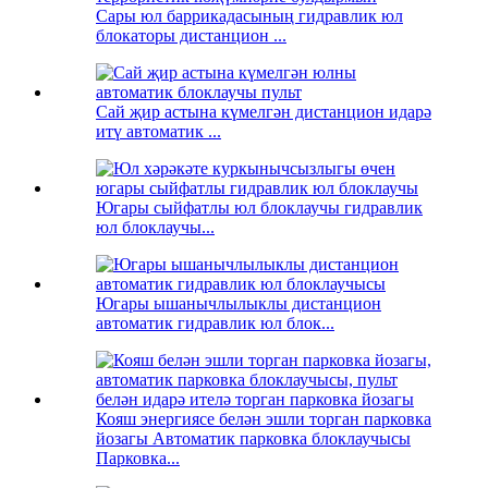
Сары юл баррикадасының гидравлик юл
блокаторы дистанцион ...
Сай җир астына күмелгән дистанцион идарә
итү автоматик ...
Югары сыйфатлы юл блоклаучы гидравлик
юл блоклаучы...
Югары ышанычлылыклы дистанцион
автоматик гидравлик юл блок...
Кояш энергиясе белән эшли торган парковка
йозагы Автоматик парковка блоклаучысы
Парковка...