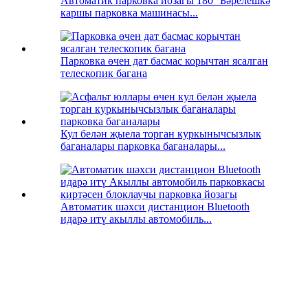
Автоматик парковка йозагы 180° Бәрелешкә
каршы парковка машинасы...
Парковка өчен дат басмас корычтан ясалган
телескопик багана
Кул белән җыела торган куркынычсызлык
баганалары парковка баганалары...
Автоматик шәхси дистанцион Bluetooth
идарә итү акыллы автомобиль...