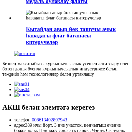
медаль бүләкләү флагы
Кытайдан авыр йөк ташучы ачык
һавадагы флаг баганасы
китерүчеләр
Безнең максатыбыз - куркынычсызлык үсешен алга этәрү өчен
бөтен дөнья буенча куркынычсызлык индустриясе белән
тәҗрибә һәм технологияләр белән уртаклашу.
АКШ белән элемтәгә керегез
телефон
008613402897943
адрес
389 нчы йорт, 3 нче участок, көнчыгыш өченче
боҗра юлы, Пэнчжоу сәнәгать паркы, Чэнду, Сычуань,