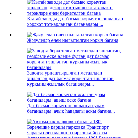
Кытай заводы дат басмас корычтан эшләнгән
хәрәкәт тоткарланган баганалары ...
Җәяүлеләр өчен ныгытылган корыч багана
Заводта урнаштырылган металлдан
эшләнгән дат басмас корычтан эшләнгән
куркынычсызлык баганалары...
Дат басмас корычтан эшләнгән урам
баганалары, ачык һавадагы аскы багана...