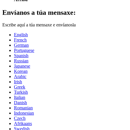
Envíanos a túa mensaxe:
Escribe aquí a túa mensaxe e envíanosla
English
French
German
Portuguese
Spanish
Russian
Japanese
Korean
Arabic
Irish
Greek
Turkish
Italian
Danish
Romanian
Indonesian
Czech
Afrikaans
Swedish