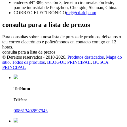
enderezo
Nº 389, sección 3, terceira circunvalación leste,
parque industrial de Pengzhou, Chengdu, Sichuan, China.
CORREO ELECTRÓNICO
ricj@cd-ricj.com
consulta para a lista de prezos
Para consultas sobre a nosa lista de prezos de produtos, déixanos o
teu correo electrónico e poñerémonos en contacto contigo en 12
horas.
consulta para a lista de prezos
© Dereitos reservados - 2010-2026.
Produtos destacados
,
Mapa do
sitio
,
Todos os produtos
,
BLOGUE PRINCIPAL
,
BUSCA
PRINCIPAL
Teléfono
Teléfono
008613402897943