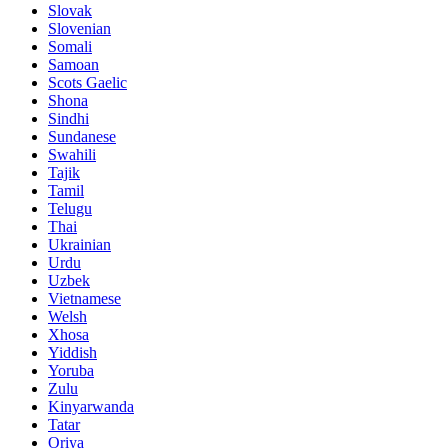
Slovak
Slovenian
Somali
Samoan
Scots Gaelic
Shona
Sindhi
Sundanese
Swahili
Tajik
Tamil
Telugu
Thai
Ukrainian
Urdu
Uzbek
Vietnamese
Welsh
Xhosa
Yiddish
Yoruba
Zulu
Kinyarwanda
Tatar
Oriya