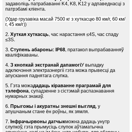
задаволіць патрабаванні K4, K8, K12 у адпаведнасці з
патрэбамі кліента.
(Удар грузавіка масай 7500 кг з хуткасцю 80 км/г, 60 км/
г, 45 км/г))
2.
Хуткая хуткасць
, час нарастання ≤4S, час спаду
≤3S.
3.
Ступень абароны: IP68
, пратакол выпрабаванняў
кваліфікаваны.
4.
З кнопкай экстранай дапамогі
У выпадку
адключэння электраэнергіі гэта можа прывесці да
апускання паднятага слупка.
5. Гэта можа
дадаць кіраванне праграмай для
тэлефона
, супадзенне з сістэмай распазнавання
нумарных знакаў.
6.
Прыгожы і акуратны знешні выгляд
, у
апушчаным стане ён роўны, як зямля.
7.
Інфрачырвоны датчык
можна дадаць унутр
слупкоў, гэта прымусіць слупок аўтаматычна