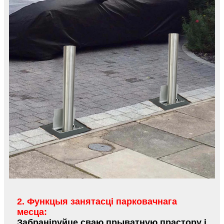
2. Функцыя занятасці парковачнага
месца:
Забраніруйце сваю прыватную прастору і