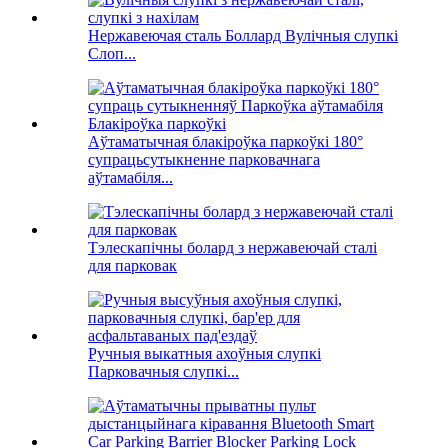
Нержавеючая сталь Боллард Вулічныя слупкі
Слоп...
Аўтаматычная блакіроўка паркоўкі 180°
супрацьсутыкненне парковачнага
аўтамабіля...
Тэлескапічны болард з нержавеючай сталі
для парковак
Ручныя выкатныя ахоўныя слупкі
Парковачныя слупкі...