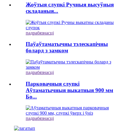
Жоўтыя слупкі Ручныя высуўныя
складаныя...
падрабязнасці
Паўаўтаматычны тэлескапічны
болард з замком
падрабязнасці
Парковачныя слупкі
Аўтаматычныя выкатныя 900 мм
Бо...
падрабязнасці