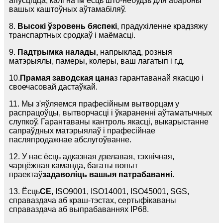
апусціцца, калі на ім ёсць што-небудзь для абароны
вашых каштоўных аўтамабіляў.
8.
Высокі ўзровень бяспекі
, прадухіленне крадзяжу
транспартных сродкаў і маёмасці.
9.
Падтрымка налады
, напрыклад, розныя
матэрыялы, памеры, колеры, ваш лагатып і г.д.
10.
Прамая заводская цана
з гарантаванай якасцю і
своечасовай дастаўкай.
11. Мы з'яўляемся прафесійным вытворцам у
распрацоўцы, вытворчасці і ўкараненні аўтаматычных
слупкоў. Гарантаваны кантроль якасці, выкарыстанне
сапраўдных матэрыялаў і прафесійнае
пасляпродажнае абслугоўванне.
12. У нас ёсць адказная дзелавая, тэхнічная,
чарцёжная каманда, багаты вопыт
праектаў
задаволіць вашыя патрабаванні
.
13. Ёсць
CE
, ISO9001, ISO14001, ISO45001, SGS,
справаздача аб краш-тэстах, сертыфікаваны
справаздача аб выпрабаваннях IP68.