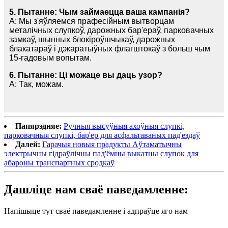
5. Пытанне: Чым займаецца ваша кампанія?
A: Мы з'яўляемся прафесійным вытворцам
металічных слупкоў, дарожных бар'ераў, парковачных
замкаў, шынных блокіроўшчыкаў, дарожных
блакатараў і дэкаратыўных флагштокаў з больш чым
15-гадовым вопытам.
6. Пытанне: Ці можаце вы даць узор?
A: Так, можам.
Папярэдняе:
Ручныя высуўныя ахоўныя слупкі,
парковачныя слупкі, бар'ер для асфальтаваных пад'ездаў
Далей:
Гарачыя новыя прадукты Аўтаматычны
электрычны гідраўлічны пад'ёмны выкатны слупок для
абароны транспартных сродкаў
Дашліце нам сваё паведамленне:
Напішыце тут сваё паведамленне і адпраўце яго нам