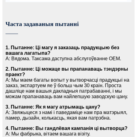
Часта задаваныя пытанні
1. Пытанне: Ці магу я заказаць прадукцыю без
вашага лагатыпа?
A: Вядома. Таксама даступна абслугоўванне OEM.
2. Пытанне: Ці можаце вы прапанаваць тэндэрны
праект?
A: Мы маем багаты вопыт у вытворчасці прадукцыі на
заказ, экспартуем яе ў больш чым 30 краін. Проста
дашліце нам вашыя дакладныя патрабаванні, і мы
можам прапанаваць вам найлепшую заводскую цану.
3. Пытанне: Як я магу атрымаць цану?
A: Звяжыцеся з намі і паведаміце нам пра матэрыял,
памер, дызайн, колькасць, якая вам патрэбна.
4. Пытанне: Вы гандлёвая кампанія ці вытворца?
A: Мы фабрыка, вітаем вашага візіту.