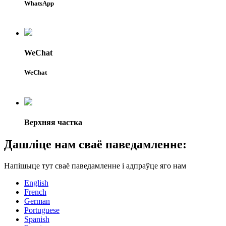
WhatsApp
WeChat
WeChat
Верхняя частка
Дашліце нам сваё паведамленне:
Напішыце тут сваё паведамленне і адпраўце яго нам
English
French
German
Portuguese
Spanish