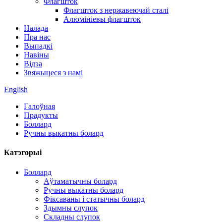
Флагшток
Флагшток з нержавеючай сталі
Алюмініевы флагшток
Налада
Пра нас
Выпадкі
Навіны
Відэа
Звяжыцеся з намі
English
Галоўная
Прадукты
Боллард
Ручны выкатны болард
Катэгорыі
Боллард
Аўтаматычны болард
Ручны выкатны болард
Фіксаваны і статычны болард
Здымны слупок
Складны слупок