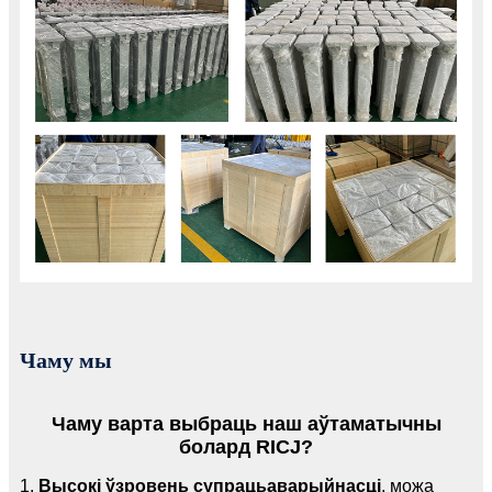
Чаму мы
Чаму варта выбраць наш аўтаматычны
болард RICJ?
1.
Высокі ўзровень супрацьаварыйнасці
, можа