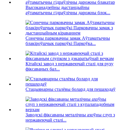
Высоканадзейны дыстанцыйны
аўтаматычны гідраўлічны дарожны блок...
Сонечны парковачны замак Аўтаматычны
блакіроўшчык паркоўкі Паркоўка...
Кітайскі завод з нержавеючай сталі для руху
фіксаваных бал...
Стацыянарны сталёвы болард для пешаходаў
Заводскі фіксаваны металічны ахоўны слуп з
нержавеючай сталі...