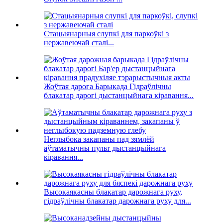
Стацыянарныя слупкі для паркоўкі з
нержавеючай сталі...
Жоўтая дарога Барыкада Гідраўлічны
блакатар дарогі дыстанцыйнага кіравання...
Неглыбока закапаны пад зямлёй
аўтаматычны пульт дыстанцыйнага
кіравання...
Высокаякасны блакатар дарожнага руху,
гідраўлічны блакатар дарожнага руху для...