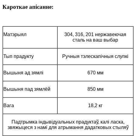
Кароткае апісанне:
Матэрыял
304, 316, 201 нержавеючая
сталь на ваш выбар
Тып прадукту
Ручныя тэлескапічныя слупкі
Вышыня ад зямлі
670 мм
Вышыня пад зямлёй
850 мм
Вага
18,2 кг
Падтрымка індывідуальных прадуктаў, калі ласка,
звяжыцеся з намі для атрымання дадатковых стыляў