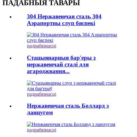
ПАДАБНЫЯ ТАВАРЫ
304 Нержавеючая сталь 304
Аэрапортны слуп бяспекі
падрабязнасці
Стацыянарныя бар'еры з
нержавеючай сталі для
агароджвання...
падрабязнасці
Нержавеючая сталь Боллард з
ланцугом
падрабязнасці