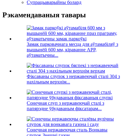
Супрацьаварыйны болард
Рэкамендаваныя тавары
Замак парковачнага месца для аўтамабіляў з
вышынёй 600 мм, кіраванне APP,
аўтаматычны...
Фіксаваны слупок з нержавеючай сталі 304 з
нахільным верхнім...
Сонечная слуп з нержавеючай сталі з
папярэдне ўбудаваным фіксатарам...
Сонечная нержавеючая сталь Вонкавы
слупок Знешні газон ...