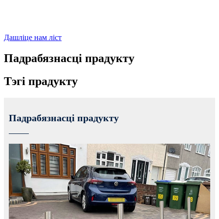
Дашліце нам ліст
Падрабязнасці прадукту
Тэгі прадукту
Падрабязнасці прадукту