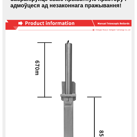
адмоўцеся ад незаконнага пражывання!