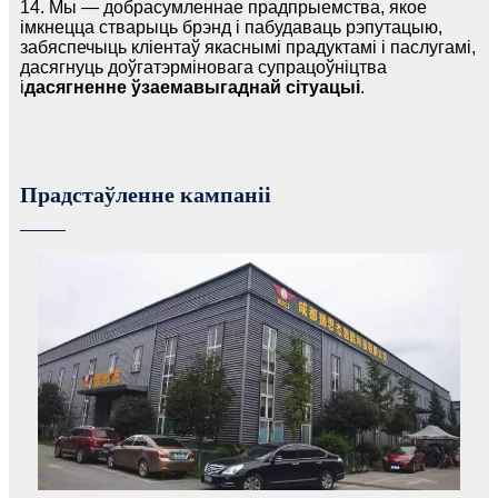
14. Мы — добрасумленнае прадпрыемства, якое
імкнецца стварыць брэнд і пабудаваць рэпутацыю,
забяспечыць кліентаў якаснымі прадуктамі і паслугамі,
дасягнуць доўгатэрміновага супрацоўніцтва
і
дасягненне ўзаемавыгаднай сітуацыі
.
Прадстаўленне кампаніі