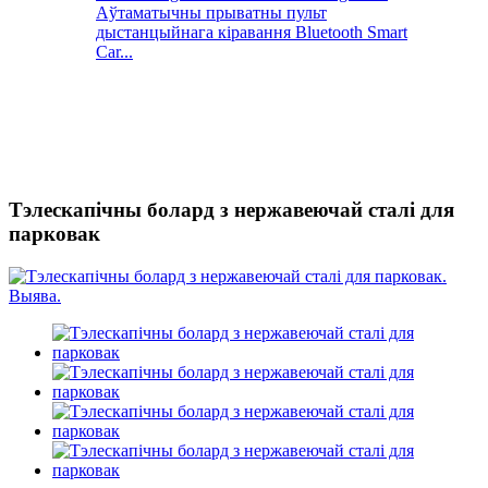
Аўтаматычны прыватны пульт
дыстанцыйнага кіравання Bluetooth Smart
Car...
Тэлескапічны болард з нержавеючай сталі для
парковак