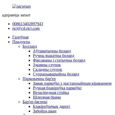
адправіць запыт
008613402897943
ricj@cd-ricj.com
Галоўная
Прадукты
Боллард
Аўтаматычны болард
Ручны выкатны болард
Фіксаваны і статычны болард
Здымны слупок
Складны слупок
Супрацьаварыйны болард
Парковачны бар'ер
Замак паркоўкі з дыстанцыйным кіраваннем
Ручная блакіроўка паркоўкі
Веласіпедная стойка
Шлюзная брама
Бар'ер бяспекі
Блакіроўшчык дарогі
Забойца шын