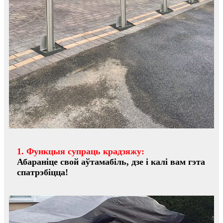
1. Функцыя супраць крадзяжу:
Абараніце свой аўтамабіль, дзе і калі вам гэта
спатрэбіцца!