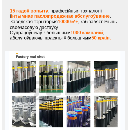
15 гадоў вопыту
, прафесійныя тэхналогіі
і
інтымнае пасляпродажнае абслугоўванне
.
Заводская тэрыторыя
10000㎡+
, каб забяспечыць
своечасовую дастаўку.
Супрацоўнічаў з больш чым
1000 кампаній
,
абслугоўваючы праекты ў больш чым
50 краін.