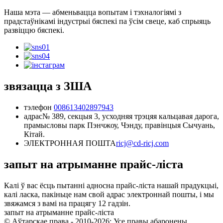
Наша мэта — абменьвацца вопытам і тэхналогіямі з
прадстаўнікамі індустрыі бяспекі па ўсім свеце, каб спрыяць
развіццю бяспекі.
звязацца з ЗША
тэлефон
008613402897943
адрас
№ 389, секцыя 3, усходняя трэцяя кальцавая дарога,
прамысловы парк Пэнчжоу, Чэнду, правінцыя Сычуань,
Кітай.
ЭЛЕКТРОННАЯ ПОШТА
ricj@cd-ricj.com
запыт на атрыманне прайс-ліста
Калі ў вас ёсць пытанні адносна прайс-ліста нашай прадукцыі,
калі ласка, пакіньце нам свой адрас электроннай пошты, і мы
звяжамся з вамі на працягу 12 гадзін.
запыт на атрыманне прайс-ліста
© Аўтарскае права - 2010-2026: Усе правы абаронены.