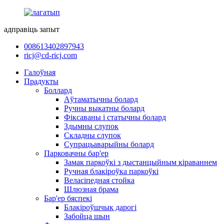
адправіць запыт
008613402897943
ricj@cd-ricj.com
Галоўная
Прадукты
Боллард
Аўтаматычны болард
Ручны выкатны болард
Фіксаваны і статычны болард
Здымны слупок
Складны слупок
Супрацьаварыйны болард
Парковачны бар'ер
Замак паркоўкі з дыстанцыйным кіраваннем
Ручная блакіроўка паркоўкі
Веласіпедная стойка
Шлюзная брама
Бар'ер бяспекі
Блакіроўшчык дарогі
Забойца шын