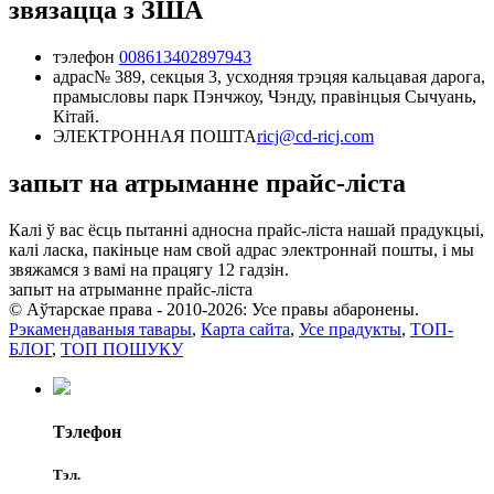
звязацца з ЗША
тэлефон
008613402897943
адрас
№ 389, секцыя 3, усходняя трэцяя кальцавая дарога,
прамысловы парк Пэнчжоу, Чэнду, правінцыя Сычуань,
Кітай.
ЭЛЕКТРОННАЯ ПОШТА
ricj@cd-ricj.com
запыт на атрыманне прайс-ліста
Калі ў вас ёсць пытанні адносна прайс-ліста нашай прадукцыі,
калі ласка, пакіньце нам свой адрас электроннай пошты, і мы
звяжамся з вамі на працягу 12 гадзін.
запыт на атрыманне прайс-ліста
© Аўтарскае права - 2010-2026: Усе правы абаронены.
Рэкамендаваныя тавары
,
Карта сайта
,
Усе прадукты
,
ТОП-
БЛОГ
,
ТОП ПОШУКУ
Тэлефон
Тэл.