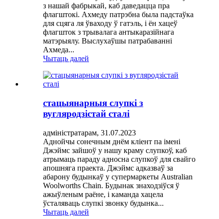
з нашай фабрыкай, каб даведацца пра
флагштокі. Ахмеду патрэбна была падстаўка
для сцяга ля ўваходу ў гатэль, і ён хацеў
флагшток з трывалага антыкаразійнага
матэрыялу. Выслухаўшы патрабаванні
Ахмеда...
Чытаць далей
стацыянарныя слупкі з
вугляродзістай сталі
адміністратарам, 31.07.2023
Аднойчы сонечным днём кліент па імені
Джэймс зайшоў у нашу краму слупкоў, каб
атрымаць параду адносна слупкоў для свайго
апошняга праекта. Джэймс адказваў за
абарону будынкаў у супермаркеты Australian
Woolworths Chain. Будынак знаходзіўся ў
ажыўленым раёне, і каманда хацела
ўсталяваць слупкі звонку будынка...
Чытаць далей