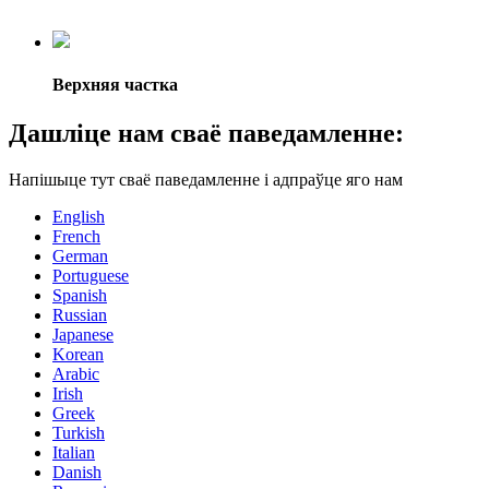
Верхняя частка
Дашліце нам сваё паведамленне:
Напішыце тут сваё паведамленне і адпраўце яго нам
English
French
German
Portuguese
Spanish
Russian
Japanese
Korean
Arabic
Irish
Greek
Turkish
Italian
Danish