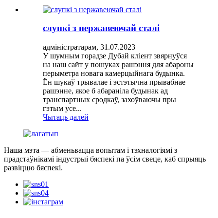
слупкі з нержавеючай сталі
адміністратарам, 31.07.2023
У шумным горадзе Дубай кліент звярнуўся
на наш сайт у пошуках рашэння для абароны
перыметра новага камерцыйнага будынка.
Ён шукаў трывалае і эстэтычна прывабнае
рашэнне, якое б абараніла будынак ад
транспартных сродкаў, захоўваючы пры
гэтым усе...
Чытаць далей
Наша мэта — абменьвацца вопытам і тэхналогіямі з
прадстаўнікамі індустрыі бяспекі па ўсім свеце, каб спрыяць
развіццю бяспекі.