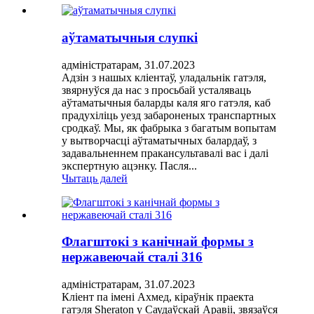
аўтаматычныя слупкі
адміністратарам, 31.07.2023
Адзін з нашых кліентаў, уладальнік гатэля,
звярнуўся да нас з просьбай усталяваць
аўтаматычныя баларды каля яго гатэля, каб
прадухіліць уезд забароненых транспартных
сродкаў. Мы, як фабрыка з багатым вопытам
у вытворчасці аўтаматычных балардаў, з
задавальненнем пракансультавалі вас і далі
экспертную ацэнку. Пасля...
Чытаць далей
Флагштокі з канічнай формы з
нержавеючай сталі 316
адміністратарам, 31.07.2023
Кліент па імені Ахмед, кіраўнік праекта
гатэля Sheraton у Саудаўскай Аравіі, звязаўся