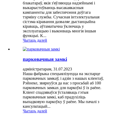
блакатараў, якія з'яўляюцца надзейнымі і
выкарыстоўваюць высакаякасныя
кампаненты для забеспячэння доўгага
тэрміну службы. Сучасная інтэлектуальная
сістэма кіравання дазваляе дыстанцыйна
кіраваць, аўтаматычна ўключаць у
эксплуатацыю і выконваць многія іншыя
функцыі. K...
Чытаць далей
парковачныя замкі
адміністратарам, 31.07.2023
Наша фабрыка спецыялізуецца на экспарце
парковачных замкаў, і адзін з нашых кліентаў,
Рэйнеке, звярнуўся да нас з просьбай аб 100
парковачных замках для паркоўкі ў іх раёне.
Кліент спадзяваўся ўсталяваць гэтыя
парковачныя замкі, каб прадухіліць
выпадковую паркоўку ў раёне. Мы пачалі з
кансультацый...
Чытаць далей