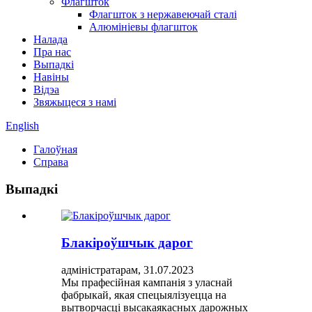
Флагшток
Флагшток з нержавеючай сталі
Алюмініевы флагшток
Налада
Пра нас
Выпадкі
Навіны
Відэа
Звяжыцеся з намі
English
Галоўная
Справа
Выпадкі
Блакіроўшчык дарог
адміністратарам, 31.07.2023
Мы прафесійная кампанія з уласнай
фабрыкай, якая спецыялізуецца на
вытворчасці высакаякасных дарожных