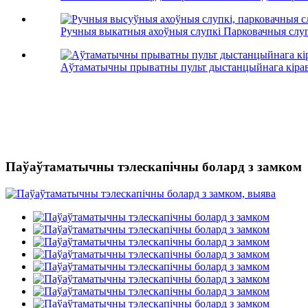
Ручныя выкатныя ахоўныя слупкі Парковачныя слупк
Аўтаматычны прыватны пульт дыстанцыйнага кіраван
Паўаўтаматычны тэлескапічны болард з замком