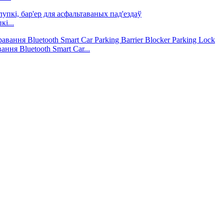
і...
ня Bluetooth Smart Car...