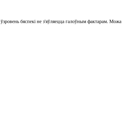
 ўзровень бяспекі не з'яўляецца галоўным фактарам. Можа