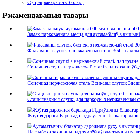
Супрацьаварыйны болард
Рэкамендаваныя тавары
Замак парковачнага месца для аўтамабіляў з вышынё
Фіксаваны слупок з нержавеючай сталі 304 з нахіль
Сонечная слуп з нержавеючай сталі з папярэдне ўбу
Сонечная нержавеючая сталь Вонкавы слупок Знешні
Стацыянарныя слупкі для паркоўкі з нержавеючай ста
Жоўтая дарога Барыкада Гідраўлічны блакатар дарог
Неглыбока закапаны пад зямлёй аўтаматычны пульт 