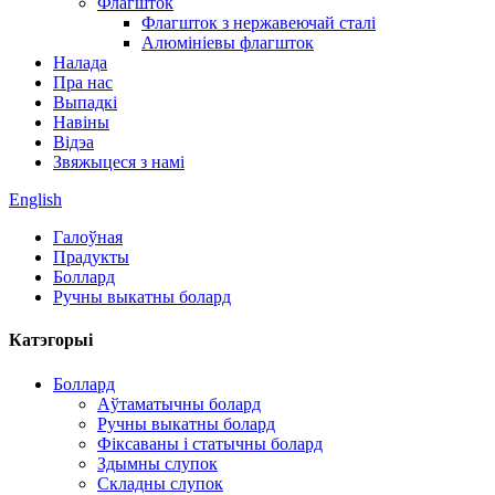
Флагшток
Флагшток з нержавеючай сталі
Алюмініевы флагшток
Налада
Пра нас
Выпадкі
Навіны
Відэа
Звяжыцеся з намі
English
Галоўная
Прадукты
Боллард
Ручны выкатны болард
Катэгорыі
Боллард
Аўтаматычны болард
Ручны выкатны болард
Фіксаваны і статычны болард
Здымны слупок
Складны слупок