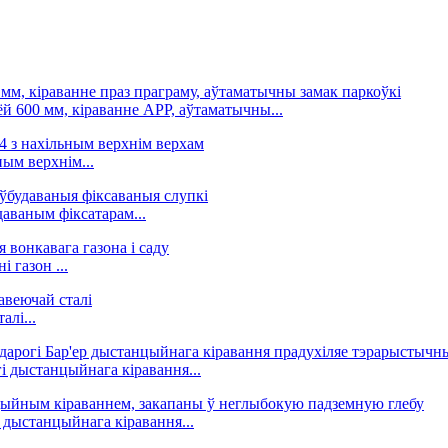
й 600 мм, кіраванне APP, аўтаматычны...
ным верхнім...
даваным фіксатарам...
 газон ...
лі...
і дыстанцыйнага кіравання...
дыстанцыйнага кіравання...