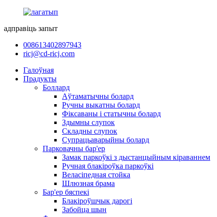
адправіць запыт
008613402897943
ricj@cd-ricj.com
Галоўная
Прадукты
Боллард
Аўтаматычны болард
Ручны выкатны болард
Фіксаваны і статычны болард
Здымны слупок
Складны слупок
Супрацьаварыйны болард
Парковачны бар'ер
Замак паркоўкі з дыстанцыйным кіраваннем
Ручная блакіроўка паркоўкі
Веласіпедная стойка
Шлюзная брама
Бар'ер бяспекі
Блакіроўшчык дарогі
Забойца шын