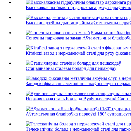
Высокаякасны блакатар дарожнага руху, гідраўлічны
Высоканадзейны дыстанцыйны аўтаматычны гідраўл
Сонечны парковачны замак Аўтаматычны блакіроўш
Кітайскі завод з нержавеючай сталі для руху фіксава
Стацыянарны сталёвы болард для пешаходаў
Заводскі фіксаваны металічны ахоўны слуп з нержаве
Нержавеючая сталь Боллард Вулічныя слупкі Слоп..
Аўтаматычная блакіроўка паркоўкі 180° супрацьсуты
Тэлескапічны болард з нержавеючай сталі для парко