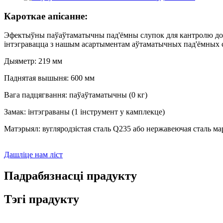
Кароткае апісанне:
Эфектыўны паўаўтаматычны пад'ёмны слупок для кантролю досту
інтэгравацца з нашым асартыментам аўтаматычных пад'ёмных 
Дыяметр: 219 мм
Паднятая вышыня: 600 мм
Вага падцягвання: паўаўтаматычны (0 кг)
Замак: інтэграваны (1 інструмент у камплекце)
Матэрыял: вугляродзістая сталь Q235 або нержавеючая сталь ма
Дашліце нам ліст
Падрабязнасці прадукту
Тэгі прадукту