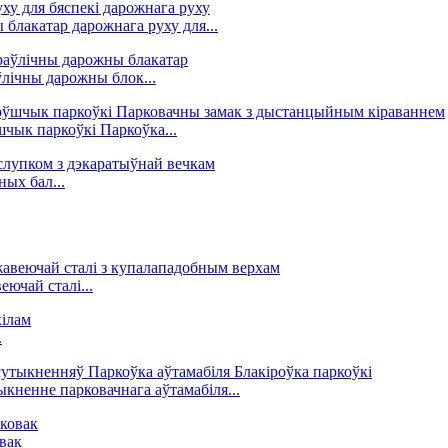
 блакатар дарожнага руху для...
ічны дарожны блок...
чык паркоўкі Паркоўка...
ных бал...
ючай сталі...
.
кненне парковачнага аўтамабіля...
вак