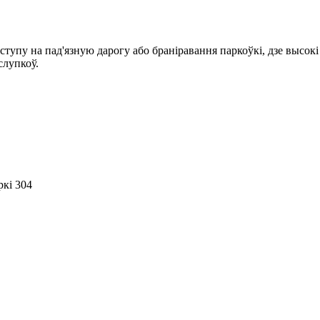
пу на пад'язную дарогу або браніравання паркоўкі, дзе высокі
слупкоў.
ркі 304