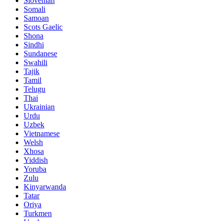
Slovenian
Somali
Samoan
Scots Gaelic
Shona
Sindhi
Sundanese
Swahili
Tajik
Tamil
Telugu
Thai
Ukrainian
Urdu
Uzbek
Vietnamese
Welsh
Xhosa
Yiddish
Yoruba
Zulu
Kinyarwanda
Tatar
Oriya
Turkmen