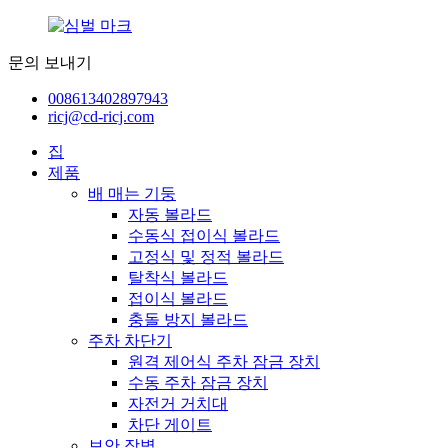
문의 보내기
008613402897943
ricj@cd-ricj.com
집
제품
배 매는 기둥
자동 볼라드
수동식 접이식 볼라드
고정식 및 정적 볼라드
탈착식 볼라드
접이식 볼라드
충돌 방지 볼라드
주차 차단기
원격 제어식 주차 잠금 장치
수동 주차 잠금 장치
자전거 거치대
차단 게이트
보안 장벽