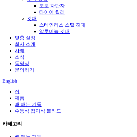
도로 차단자
타이어 킬러
깃대
스테인리스 스틸 깃대
알루미늄 깃대
맞춤 설정
회사 소개
사례
소식
동영상
문의하기
English
집
제품
배 매는 기둥
수동식 접이식 볼라드
카테고리
배 매는 기둥