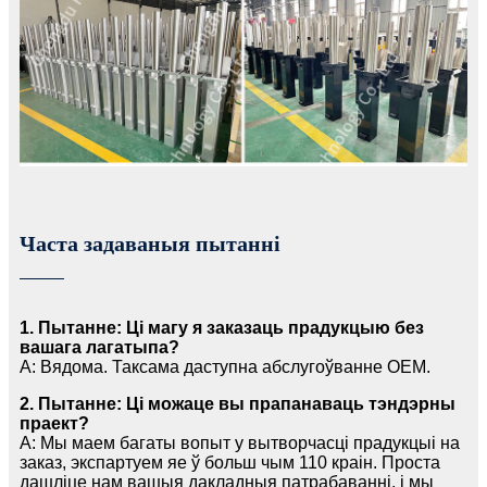
Часта задаваныя пытанні
1. Пытанне: Ці магу я заказаць прадукцыю без
вашага лагатыпа?
A: Вядома. Таксама даступна абслугоўванне OEM.
2. Пытанне: Ці можаце вы прапанаваць тэндэрны
праект?
A: Мы маем багаты вопыт у вытворчасці прадукцыі на
заказ, экспартуем яе ў больш чым 110 краін. Проста
дашліце нам вашыя дакладныя патрабаванні, і мы