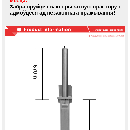
месца:
Забраніруйце сваю прыватную прастору і
адмоўцеся ад незаконнага пражывання!