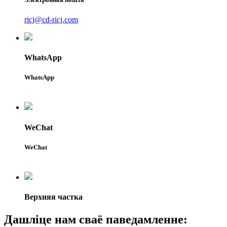
ricj@cd-ricj.com
WhatsApp
WhatsApp
WeChat
WeChat
Верхняя частка
Дашліце нам сваё паведамленне: