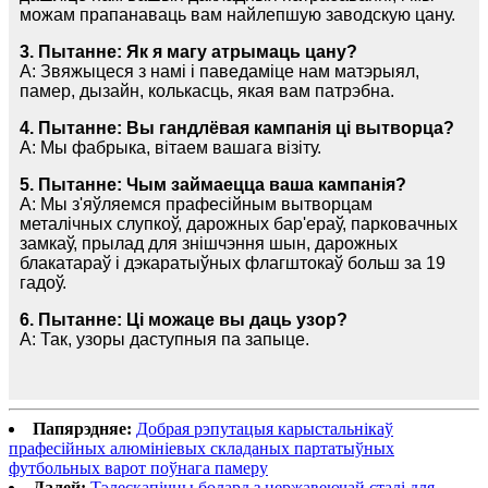
можам прапанаваць вам найлепшую заводскую цану.
3. Пытанне: Як я магу атрымаць цану?
A: Звяжыцеся з намі і паведаміце нам матэрыял,
памер, дызайн, колькасць, якая вам патрэбна.
4. Пытанне: Вы гандлёвая кампанія ці вытворца?
A: Мы фабрыка, вітаем вашага візіту.
5. Пытанне: Чым займаецца ваша кампанія?
A: Мы з'яўляемся прафесійным вытворцам
металічных слупкоў, дарожных бар'ераў, парковачных
замкаў, прылад для знішчэння шын, дарожных
блакатараў і дэкаратыўных флагштокаў больш за 19
гадоў.
6. Пытанне: Ці можаце вы даць узор?
A: Так, узоры даступныя па запыце.
Папярэдняе:
Добрая рэпутацыя карыстальнікаў
прафесійных алюмініевых складаных партатыўных
футбольных варот поўнага памеру
Далей:
Тэлескапічны болард з нержавеючай сталі для