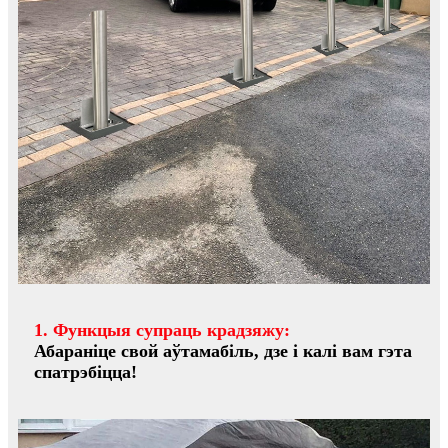
1. Функцыя супраць крадзяжу:
Абараніце свой аўтамабіль, дзе і калі вам гэта
спатрэбіцца!