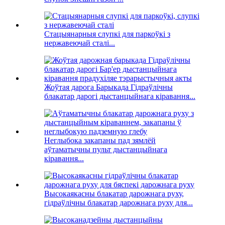
Стацыянарныя слупкі для паркоўкі з
нержавеючай сталі...
Жоўтая дарога Барыкада Гідраўлічны
блакатар дарогі дыстанцыйнага кіравання...
Неглыбока закапаны пад зямлёй
аўтаматычны пульт дыстанцыйнага
кіравання...
Высокаякасны блакатар дарожнага руху,
гідраўлічны блакатар дарожнага руху для...