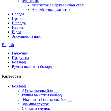
Флагшток
Флагшток з нержавеючай сталі
Алюмініевы флагшток
Налада
Пра нас
Выпадкі
Навіны
Відэа
Звяжыцеся з намі
English
Галоўная
Прадукты
Боллард
Ручны выкатны болард
Катэгорыі
Боллард
Аўтаматычны болард
Ручны выкатны болард
Фіксаваны і статычны болард
Здымны слупок
Складны слупок