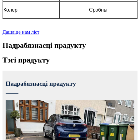
Колер
Срэбны
Дашліце нам ліст
Падрабязнасці прадукту
Тэгі прадукту
Падрабязнасці прадукту