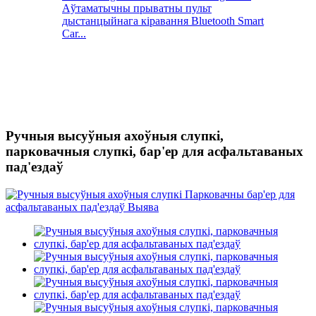
Аўтаматычны прыватны пульт
дыстанцыйнага кіравання Bluetooth Smart
Car...
Ручныя высуўныя ахоўныя слупкі,
парковачныя слупкі, бар'ер для асфальтаваных
пад'ездаў