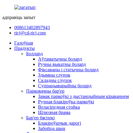
адправіць запыт
008613402897943
ricj@cd-ricj.com
Галоўная
Прадукты
Боллард
Аўтаматычны болард
Ручны выкатны болард
Фіксаваны і статычны болард
Здымны слупок
Складны слупок
Супрацьаварыйны болард
Парковачны бар'ер
Замак паркоўкі з дыстанцыйным кіраваннем
Ручная блакіроўка паркоўкі
Веласіпедная стойка
Шлюзная брама
Бар'ер бяспекі
Блакіроўшчык дарогі
Забойца шын