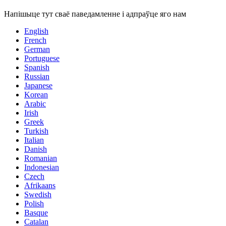
Напішыце тут сваё паведамленне і адпраўце яго нам
English
French
German
Portuguese
Spanish
Russian
Japanese
Korean
Arabic
Irish
Greek
Turkish
Italian
Danish
Romanian
Indonesian
Czech
Afrikaans
Swedish
Polish
Basque
Catalan