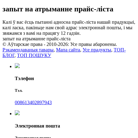
запыт на атрыманне прайс-ліста
Калі ў вас ёсць пытанні адносна прайс-ліста нашай прадукцыі,
калі ласка, пакіньце нам свой адрас электроннай пошты, і мы
звяжамся з вамі на працягу 12 гадзін.
запыт на атрыманне прайс-ліста
© Аўтарскае права - 2010-2026: Усе правы абаронены.
Рэкамендаваныя тавары
,
Мапа сайта
,
Усе прадукты
,
ТОП-
БЛОГ
,
ТОП ПОШУКУ
Тэлефон
Тэл.
008613402897943
Электронная пошта
Электронная пошта