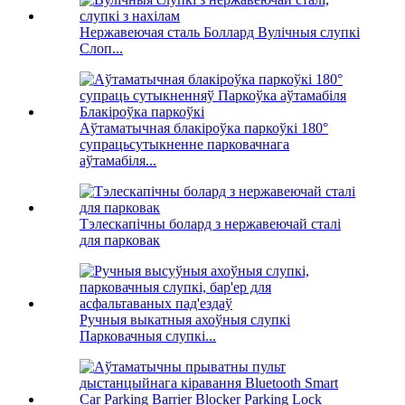
Нержавеючая сталь Боллард Вулічныя слупкі
Слоп...
Аўтаматычная блакіроўка паркоўкі 180°
супрацьсутыкненне парковачнага
аўтамабіля...
Тэлескапічны болард з нержавеючай сталі
для парковак
Ручныя выкатныя ахоўныя слупкі
Парковачныя слупкі...