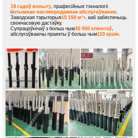
19 гадоў вопыту
, прафесійныя тэхналогіі
і
інтымнае пасляпродажнае абслугоўванне
.
Заводская тэрыторыя
15 150 м²+
, каб забяспечыць
своечасовую дастаўку.
Супрацоўнічаў з больш чым
30 000 кліентаў
,
абслугоўваючы праекты ў больш чым
110 краін.