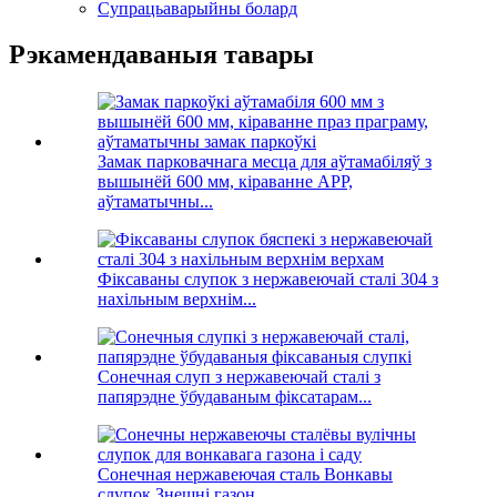
Супрацьаварыйны болард
Рэкамендаваныя тавары
Замак парковачнага месца для аўтамабіляў з
вышынёй 600 мм, кіраванне APP,
аўтаматычны...
Фіксаваны слупок з нержавеючай сталі 304 з
нахільным верхнім...
Сонечная слуп з нержавеючай сталі з
папярэдне ўбудаваным фіксатарам...
Сонечная нержавеючая сталь Вонкавы
слупок Знешні газон ...