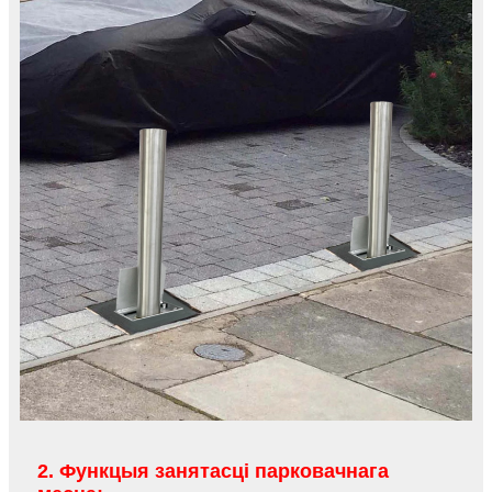
2. Функцыя занятасці парковачнага