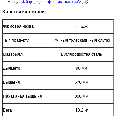
Кароткае апісанне:
Фірмовая назва
РІКДж
Тып прадукту
Ручныя тэлескапічныя слупкі
Матэрыял
Вугляродзістая сталь
Дыяметр
90 мм
Вышыня
670 мм
Пахаваная вышыня
850 мм
Вага
18,2 кг