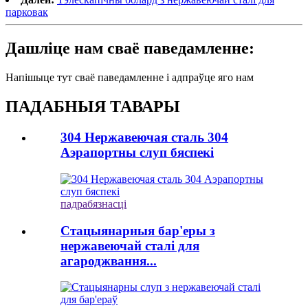
парковак
Дашліце нам сваё паведамленне:
Напішыце тут сваё паведамленне і адпраўце яго нам
ПАДАБНЫЯ ТАВАРЫ
304 Нержавеючая сталь 304
Аэрапортны слуп бяспекі
падрабязнасці
Стацыянарныя бар'еры з
нержавеючай сталі для
агароджвання...