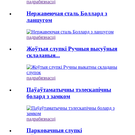
падрабязнасці
Нержавеючая сталь Боллард з
ланцугом
падрабязнасці
Жоўтыя слупкі Ручныя высуўныя
складаныя...
падрабязнасці
Паўаўтаматычны тэлескапічны
болард з замком
падрабязнасці
Парковачныя слупкі