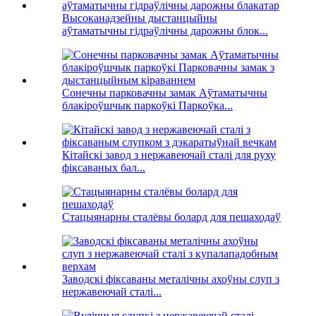
Высоканадзейны дыстанцыйны
аўтаматычны гідраўлічны дарожны блок...
Сонечны парковачны замак Аўтаматычны
блакіроўшчык паркоўкі Паркоўка...
Кітайскі завод з нержавеючай сталі для руху
фіксаваных бал...
Стацыянарны сталёвы болард для пешаходаў
Заводскі фіксаваны металічны ахоўны слуп з
нержавеючай сталі...