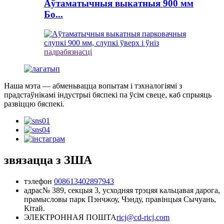
Аўтаматычныя выкатныя 900 мм
Бо...
падрабязнасці
Наша мэта — абменьвацца вопытам і тэхналогіямі з
прадстаўнікамі індустрыі бяспекі па ўсім свеце, каб спрыяць
развіццю бяспекі.
звязацца з ЗША
тэлефон
008613402897943
адрас
№ 389, секцыя 3, усходняя трэцяя кальцавая дарога,
прамысловы парк Пэнчжоу, Чэнду, правінцыя Сычуань,
Кітай.
ЭЛЕКТРОННАЯ ПОШТА
ricj@cd-ricj.com