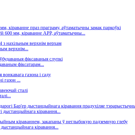
й 600 мм, кіраванне APP, аўтаматычны...
ным верхнім...
даваным фіксатарам...
 газон ...
лі...
і дыстанцыйнага кіравання...
дыстанцыйнага кіравання...