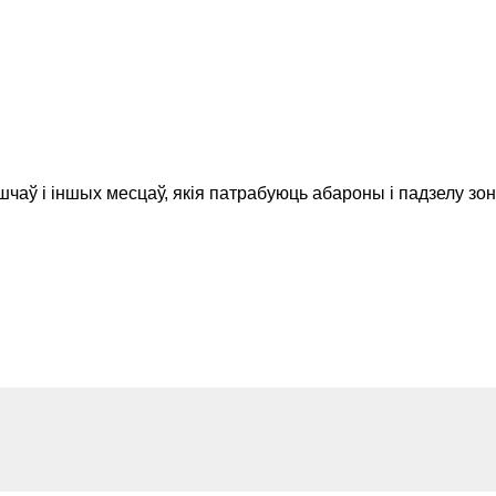
шчаў і іншых месцаў, якія патрабуюць абароны і падзелу зон