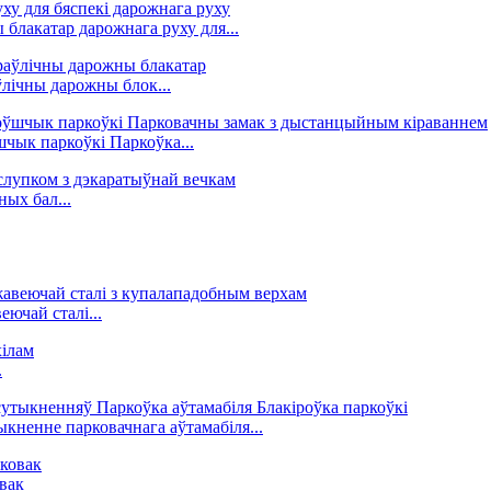
 блакатар дарожнага руху для...
ічны дарожны блок...
чык паркоўкі Паркоўка...
ных бал...
ючай сталі...
.
кненне парковачнага аўтамабіля...
вак