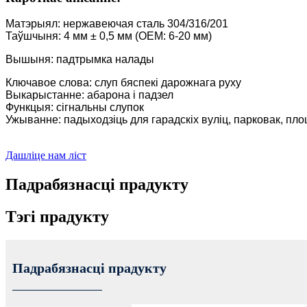
Матэрыял: нержавеючая сталь 304/316/201
Таўшчыня: 4 мм ± 0,5 мм (OEM: 6-20 мм)
Вышыня: падтрымка налады
Ключавое слова: слуп бяспекі дарожнага руху
Выкарыстанне: абарона і падзел
Функцыя: сігнальны слупок
Ужыванне: падыходзіць для гарадскіх вуліц, парковак, пло
Дашліце нам ліст
Падрабязнасці прадукту
Тэгі прадукту
Падрабязнасці прадукту