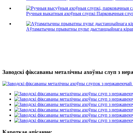
Ручныя выкатныя ахоўныя слупкі Парковачныя слупк
Аўтаматычны прыватны пульт дыстанцыйнага кіраван
Заводскі фіксаваны металічны ахоўны слуп з не
Кароткае апісанне: