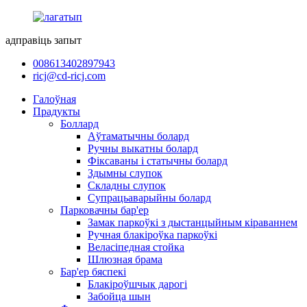
адправіць запыт
008613402897943
ricj@cd-ricj.com
Галоўная
Прадукты
Боллард
Аўтаматычны болард
Ручны выкатны болард
Фіксаваны і статычны болард
Здымны слупок
Складны слупок
Супрацьаварыйны болард
Парковачны бар'ер
Замак паркоўкі з дыстанцыйным кіраваннем
Ручная блакіроўка паркоўкі
Веласіпедная стойка
Шлюзная брама
Бар'ер бяспекі
Блакіроўшчык дарогі
Забойца шын