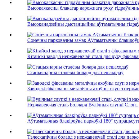
Высокаякасны блакатар дарожнага руху, гідраўлічны
Высоканадзейны дыстанцыйны аўтаматычны гідраўл
Сонечны парковачны замак Аўтаматычны блакіроўш
Кітайскі завод з нержавеючай сталі для руху фіксава
Стацыянарны сталёвы болард для пешаходаў
Заводскі фіксаваны металічны ахоўны слуп з нержаве
Нержавеючая сталь Боллард Вулічныя слупкі Слоп..
Аўтаматычная блакіроўка паркоўкі 180° супрацьсуты
Тэлескапічны болард з нержавеючай сталі для парко