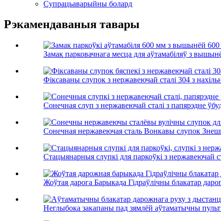
Супрацьаварыйны болард
Рэкамендаваныя тавары
Замак парковачнага месца для аўтамабіляў з вышынё
Фіксаваны слупок з нержавеючай сталі 304 з нахіль
Сонечная слуп з нержавеючай сталі з папярэдне ўбу
Сонечная нержавеючая сталь Вонкавы слупок Знешні
Стацыянарныя слупкі для паркоўкі з нержавеючай ста
Жоўтая дарога Барыкада Гідраўлічны блакатар дарог
Неглыбока закапаны пад зямлёй аўтаматычны пульт 