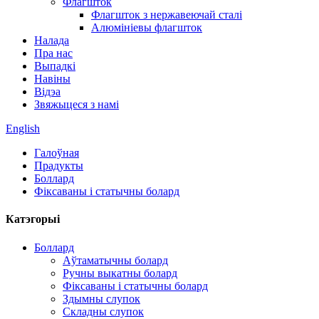
Флагшток
Флагшток з нержавеючай сталі
Алюмініевы флагшток
Налада
Пра нас
Выпадкі
Навіны
Відэа
Звяжыцеся з намі
English
Галоўная
Прадукты
Боллард
Фіксаваны і статычны болард
Катэгорыі
Боллард
Аўтаматычны болард
Ручны выкатны болард
Фіксаваны і статычны болард
Здымны слупок
Складны слупок