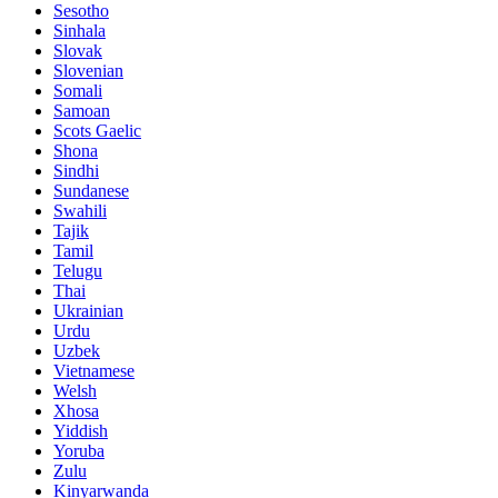
Sesotho
Sinhala
Slovak
Slovenian
Somali
Samoan
Scots Gaelic
Shona
Sindhi
Sundanese
Swahili
Tajik
Tamil
Telugu
Thai
Ukrainian
Urdu
Uzbek
Vietnamese
Welsh
Xhosa
Yiddish
Yoruba
Zulu
Kinyarwanda