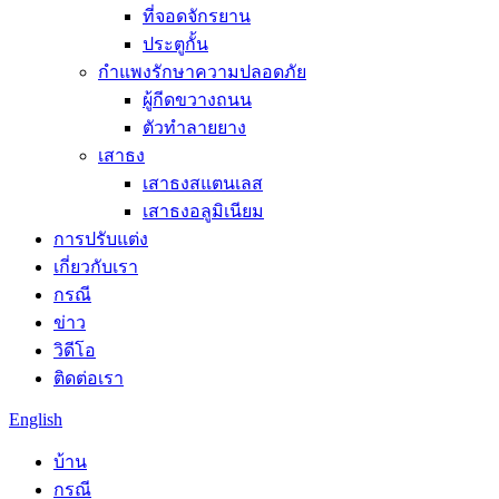
ที่จอดจักรยาน
ประตูกั้น
กำแพงรักษาความปลอดภัย
ผู้กีดขวางถนน
ตัวทำลายยาง
เสาธง
เสาธงสแตนเลส
เสาธงอลูมิเนียม
การปรับแต่ง
เกี่ยวกับเรา
กรณี
ข่าว
วิดีโอ
ติดต่อเรา
English
บ้าน
กรณี