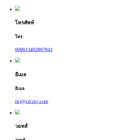
โทรศัพท์
โทร.
008613402897943
อีเมล
อีเมล
ricj@cd-ricj.com
วอทส์