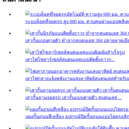
ระบบล็อคที่จอดรถ สูง 600 มม. ควบคุมผ่านแอปพลิเคชั
เสากั้นแบบตายตัว ทำจากสแตนเลส 304 ปลายลาดเอียง
เสาไฟโซลาร์เซลล์สแตนเลสแบบติดตั้งถาวร...
เสาไฟกลางแจ้งพลังงานแสงอาทิตย์สแตนเลสสำหรับ
เสากั้นลานจอดรถ เสากั้นแบบตายตัว สแตนเลส ...
แผงกั้นถนนสีเหลือง อุปกรณ์ปิดกั้นถนนแบบไฮดรอลิ