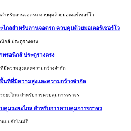
ะยะไกลสำหรับลานจอดรถ ควบคุมด้วยมอเตอร์เซอร์โว
ทรอนิกส์ ประตูรางตรง
พื้นที่ที่มีความสูงและความกว้างจำกัด
ควบคุมระยะไกล สำหรับการควบคุมการจราจร