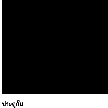
ประตูกั้น