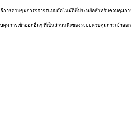
ะตู) เป็นวิธีการควบคุมการจราจรแบบอัตโนมัติที่ประหยัดสำหรับค
คุมการเข้าออกอื่นๆ ที่เป็นส่วนหนึ่งของระบบควบคุมการเข้าออกข