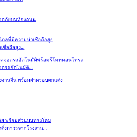
่อถือสูง...
ดรถอัตโนมัติ...
ั้งถาวรจากโรงงาน...