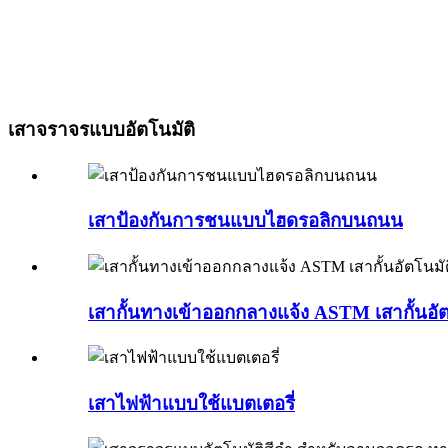
เสาจราจรแบบอัตโนมัติ
เสาป้องกันการชนแบบไฮดรอลิกบนถนน
เสากั้นทางเข้าออกกลางแจ้ง ASTM เสากั้นอั
เสาไฟฟ้าแบบใช้แบตเตอรี่