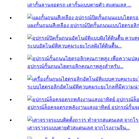
เสากั้นลานจอดรถ เสากั้นแบบตายตัว สแตนเลส ...
แผงกั้นถนนสีเหลือง อุปกรณ์ปิดกั้นถนนแบบไฮดรอลิ
ระบบอัตโนมัติควบคุมระยะไกลฝังใต้ดินตื้น...
อุปกรณ์กั้นถนนไฮดรอลิกคุณภาพสูงสำหรับ...
ระบบไฮดรอลิกอัตโนมัติควบคุมระยะไกลที่มีความน่าเชื
อุปกรณ์ล็อคจอดรถพลังงานแสงอาทิตย์ อุปกรณ์กั้นจอ
เสาจราจรแบบตายตัวสแตนเลส จากโรงงานจีน...