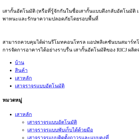
เสากั้นอัตโนมัติ (หรือที่รู้จักกันในชื่อเสากั้นแบบดึงกลับอัต
พาหนะและรักษาความปลอดภัยโดยรอบพื้นที่
สามารถควบคุมได้ผ่านรีโมทคอนโทรล แอปพลิเคชันบนสมาร์ทโฟ
การจัดการอาคารได้อย่างราบรื่น เสากั้นอัตโนมัติของ RICJ ผล
บ้าน
สินค้า
เสาหลัก
เสาจราจรแบบอัตโนมัติ
หมวดหมู่
เสาหลัก
เสาจราจรแบบอัตโนมัติ
เสาจราจรแบบพับเก็บได้ด้วยมือ
เสาจราจรแบบติดตั้งถาวรและแบบคงที่