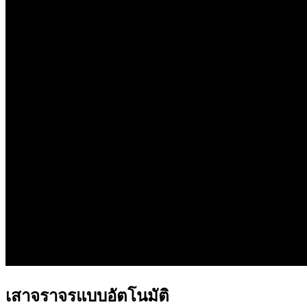
เสาจราจรแบบอัตโนมัติ