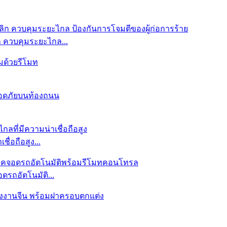
ก ควบคุมระยะไกล...
่อถือสูง...
ดรถอัตโนมัติ...