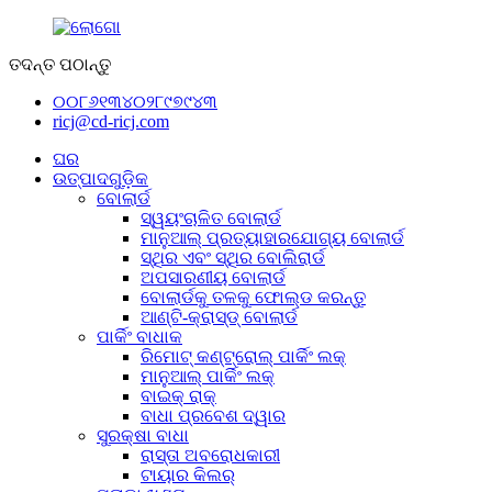
ତଦନ୍ତ ପଠାନ୍ତୁ
୦୦୮୬୧୩୪୦୨୮୯୭୯୪୩
ricj@cd-ricj.com
ଘର
ଉତ୍ପାଦଗୁଡ଼ିକ
ବୋଲାର୍ଡ
ସ୍ୱୟଂଚାଳିତ ବୋଲାର୍ଡ
ମାନୁଆଲ୍ ପ୍ରତ୍ୟାହାରଯୋଗ୍ୟ ବୋଲାର୍ଡ
ସ୍ଥିର ଏବଂ ସ୍ଥିର ବୋଲିରାର୍ଡ
ଅପସାରଣୀୟ ବୋଲାର୍ଡ
ବୋଲାର୍ଡକୁ ତଳକୁ ଫୋଲ୍ଡ କରନ୍ତୁ
ଆଣ୍ଟି-କ୍ରାସ୍ଡ୍ ବୋଲାର୍ଡ
ପାର୍କିଂ ବାଧାକ
ରିମୋଟ୍ କଣ୍ଟ୍ରୋଲ୍ ପାର୍କିଂ ଲକ୍
ମାନୁଆଲ୍ ପାର୍କିଂ ଲକ୍
ବାଇକ୍ ରାକ୍
ବାଧା ପ୍ରବେଶ ଦ୍ୱାର
ସୁରକ୍ଷା ବାଧା
ରାସ୍ତା ଅବରୋଧକାରୀ
ଟାୟାର କିଲର୍‌