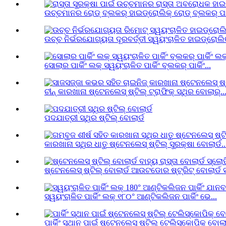
ଉଚ୍ଚମାନର ରୋଡ୍ ବ୍ଲକର୍ ହାଇଡ୍ରୋଲିକ୍ ରୋଡ୍ ବ୍ଲକର୍ ପାଇ
ଉଚ୍ଚ ନିର୍ଭରଯୋଗ୍ୟତା ଦୂରବର୍ତ୍ତୀ ସ୍ୱୟଂଚାଳିତ ହାଇଡ୍ରୋଲିକ
ସୋଲାର ପାର୍କିଂ ଲକ୍ ସ୍ୱୟଂଚାଳିତ ପାର୍କିଂ ବ୍ଲକର୍ ପାର୍କିଂ...
ଚୀନ୍ କାରଖାନା ଷ୍ଟେନଲେସ୍ ଷ୍ଟିଲ୍ ଟ୍ରାଫିକ୍ ସ୍ଥିର ବୋଲାର୍..
ପଦଯାତ୍ରୀ ସ୍ଥିର ଷ୍ଟିଲ୍ ବୋଲାର୍ଡ
କାରଖାନା ସ୍ଥିର ଧାତୁ ଷ୍ଟେନଲେସ୍ ଷ୍ଟିଲ୍ ସୁରକ୍ଷା ବୋଲାର୍ଡ..
ଷ୍ଟେନଲେସ୍ ଷ୍ଟିଲ୍ ବୋଲାର୍ଡ ଆଉଟଡୋର ​​ଷ୍ଟ୍ରିଟ୍ ବୋଲାର୍ଡ ସ
ସ୍ୱୟଂଚାଳିତ ପାର୍କିଂ ଲକ୍ ୧୮୦° ଆଣ୍ଟିକଲିଜନ ପାର୍କିଂ ଭେ...
ପାର୍କିଂ ସ୍ଥାନ ପାଇଁ ଷ୍ଟେନଲେସ୍ ଷ୍ଟିଲ୍ ଟେଲିସ୍କୋପିକ୍ ବୋଲାର