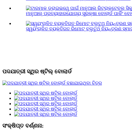
ମାନୁଆଲ୍ ପ୍ରତ୍ୟାହାରଯୋଗ୍ୟ ସୁରକ୍ଷା ବୋଲାର୍ଡ ପାର୍କିଂ ବୋଲା
ସ୍ୱୟଂଚାଳିତ ବ୍ୟକ୍ତିଗତ ରିମୋଟ୍ ବ୍ଲୁଟୁଥ୍ ନିୟନ୍ତ୍ରଣ ସ୍ମାର୍ଟ
ପଦଯାତ୍ରୀ ସ୍ଥିର ଷ୍ଟିଲ୍ ବୋଲାର୍ଡ
ସଂକ୍ଷିପ୍ତ ବର୍ଣ୍ଣନା: