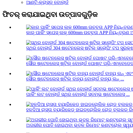
ଆଣ୍ଟି-କ୍ରାସ୍ଡ୍ ବୋଲାର୍ଡ
ଫିଚର୍ କରାଯାଇଥିବା ଉତ୍ପାଦଗୁଡ଼ିକ
କାର୍ ପାର୍କିଂ ସ୍ପେସ୍ ଲକ୍ 600mm ଉଚ୍ଚତା APP ନିୟନ୍ତ୍ରଣ 
ସ୍ଥିର ବୋଲାର୍ଡ 304 ଷ୍ଟେନଲେସ୍ ଷ୍ଟିଲ୍ ସ୍ଲୋପିଂ ଟପ୍ ସୁରକ୍ଷା
ସୌର ଷ୍ଟେନଲେସ୍ ଷ୍ଟିଲ୍ ବୋଲାର୍ଡ ପୋଷ୍ଟ ପ୍ରି-ଏମ୍ବେଡେଡ୍ 
ସୌର ଷ୍ଟେନଲେସ୍ ଷ୍ଟିଲ୍ ବାହ୍ୟ ବୋଲାର୍ଡ ବାହ୍ୟ ଲନ୍ ...
ପାର୍କିଂ ଲଟ୍ ବୋଲାର୍ଡ ସ୍ଥିର ବୋଲାର୍ଡ ସ୍ତମ୍ଭ ଷ୍ଟେନଲେସ୍ ...
ହଳଦିଆ ରାସ୍ତା ବ୍ୟାରିକେଡ୍ ହାଇଡ୍ରୋଲିକ୍ ରୋଡ୍ ବ୍ଲକର୍ ରିମ
ଅଗଭୀର ପୋତି ହୋଇଥିବା ଭୂତଳ ରିମୋଟ୍ କଣ୍ଟ୍ରୋଲ୍ ସ୍ୱୟଂଚ