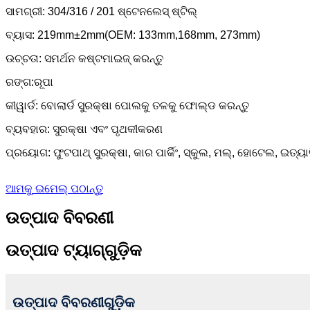
ସାମଗ୍ରୀ: 304/316 / 201 ଷ୍ଟେନଲେସ୍ ଷ୍ଟିଲ୍
ବ୍ୟାସ: 219mm±2mm(OEM: 133mm,168mm, 273mm)
ଉଚ୍ଚତା: ସମର୍ଥନ କଷ୍ଟମାଇଜ୍ କରନ୍ତୁ
ରଙ୍ଗ:ରୂପା
କୀୱାର୍ଡ: ବୋଲାର୍ଡ ସୁରକ୍ଷା ପୋଲକୁ ତଳକୁ ଫୋଲ୍ଡ କରନ୍ତୁ
ବ୍ୟବହାର: ସୁରକ୍ଷା ଏବଂ ପୃଥକୀକରଣ
ପ୍ରୟୋଗ: ଫୁଟପାଥ୍ ସୁରକ୍ଷା, କାର ପାର୍କିଂ, ସ୍କୁଲ, ମଲ୍, ହୋଟେଲ, ଇତ୍ୟା
ଆମକୁ ଇମେଲ୍ ପଠାନ୍ତୁ
ଉତ୍ପାଦ ବିବରଣୀ
ଉତ୍ପାଦ ଟ୍ୟାଗ୍‌ଗୁଡ଼ିକ
ଉତ୍ପାଦ ବିବରଣୀଗୁଡ଼ିକ