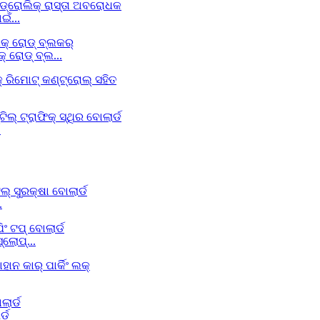
ଁ...
୍ ରୋଡ୍ ବ୍ଲ...
.
.
୍ଲୋପ୍...
୍ଡ