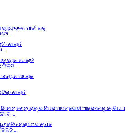
ଅଟୋ...
...
ଫିକ୍ସ...
ୋଟ୍ ...
ାଳିତ ...