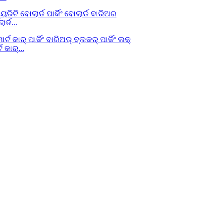
ର୍ଡ...
 କାର୍...