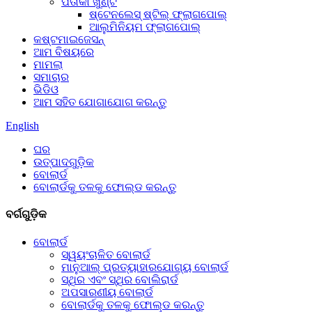
ପତାକା ଖୁଣ୍ଟ
ଷ୍ଟେନଲେସ୍ ଷ୍ଟିଲ୍ ଫ୍ଲାଗପୋଲ୍
ଆଲୁମିନିୟମ ଫ୍ଲାଗପୋଲ୍
କଷ୍ଟମାଇଜେସନ୍
ଆମ ବିଷୟରେ
ମାମଲା
ସମାଚାର
ଭିଡିଓ
ଆମ ସହିତ ଯୋଗାଯୋଗ କରନ୍ତୁ
English
ଘର
ଉତ୍ପାଦଗୁଡ଼ିକ
ବୋଲାର୍ଡ
ବୋଲାର୍ଡକୁ ତଳକୁ ଫୋଲ୍ଡ କରନ୍ତୁ
ବର୍ଗଗୁଡ଼ିକ
ବୋଲାର୍ଡ
ସ୍ୱୟଂଚାଳିତ ବୋଲାର୍ଡ
ମାନୁଆଲ୍ ପ୍ରତ୍ୟାହାରଯୋଗ୍ୟ ବୋଲାର୍ଡ
ସ୍ଥିର ଏବଂ ସ୍ଥିର ବୋଲିରାର୍ଡ
ଅପସାରଣୀୟ ବୋଲାର୍ଡ
ବୋଲାର୍ଡକୁ ତଳକୁ ଫୋଲ୍ଡ କରନ୍ତୁ