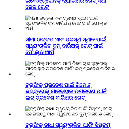
ଇଲେକ୍ଟ୍ରୋନିକ୍ ବ୍ୟାରିଅର ଗେଟ୍ ସିଧା
ରେଳ ଗେଟ୍
ସୀମା ଉଚ୍ଚତା ଏବଂ ପ୍ରସ୍ଥ ସ୍ଥାନ ପାଇଁ
ସ୍ୱୟଂଚାଳିତ ବୁମ୍ ବାରିଅର୍ ଗେଟ୍ ପାଇଁ
ଫୋଲ୍ଡ ଆର୍ମ
ଟ୍ରାଫିକ୍ ପ୍ରବେଶ ପାଇଁ ରିମୋଟ୍
କଣ୍ଟ୍ରୋଲ୍ ଯାନବାହାନ ଉପକରଣ ପାର୍କିଂ
ଲଟ୍ ପ୍ରବେଶ ବାରିଅର ଗେଟ୍
ଟ୍ରାଫିକ୍ ବାଧା ସ୍ୱୟଂଚାଳିତ ପାର୍କିଂ ସିଷ୍ଟମ୍