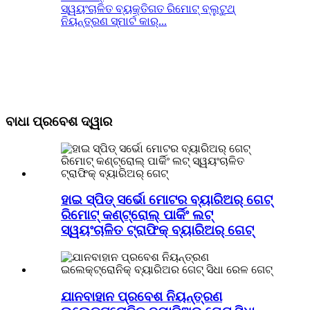
ସ୍ୱୟଂଚାଳିତ ବ୍ୟକ୍ତିଗତ ରିମୋଟ୍ ବ୍ଲୁଟୁଥ୍
ନିୟନ୍ତ୍ରଣ ସ୍ମାର୍ଟ କାର୍...
ବାଧା ପ୍ରବେଶ ଦ୍ୱାର
ହାଇ ସ୍ପିଡ୍ ସର୍ଭୋ ମୋଟର ବ୍ୟାରିଅର୍ ଗେଟ୍
ରିମୋଟ୍ କଣ୍ଟ୍ରୋଲ୍ ପାର୍କିଂ ଲଟ୍
ସ୍ୱୟଂଚାଳିତ ଟ୍ରାଫିକ୍ ବ୍ୟାରିଅର୍ ଗେଟ୍
ଯାନବାହାନ ପ୍ରବେଶ ନିୟନ୍ତ୍ରଣ