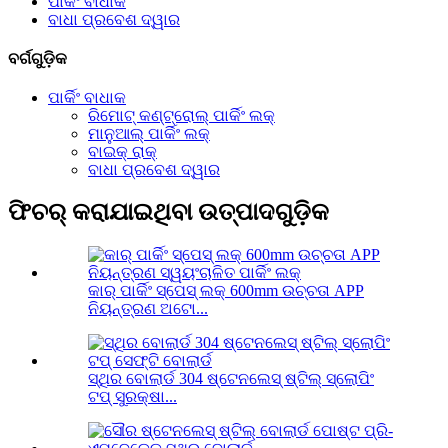
ପାର୍କିଂ ବାଧାକ
ବାଧା ପ୍ରବେଶ ଦ୍ୱାର
ବର୍ଗଗୁଡ଼ିକ
ପାର୍କିଂ ବାଧାକ
ରିମୋଟ୍ କଣ୍ଟ୍ରୋଲ୍ ପାର୍କିଂ ଲକ୍
ମାନୁଆଲ୍ ପାର୍କିଂ ଲକ୍
ବାଇକ୍ ରାକ୍
ବାଧା ପ୍ରବେଶ ଦ୍ୱାର
ଫିଚର୍ କରାଯାଇଥିବା ଉତ୍ପାଦଗୁଡ଼ିକ
କାର୍ ପାର୍କିଂ ସ୍ପେସ୍ ଲକ୍ 600mm ଉଚ୍ଚତା APP
ନିୟନ୍ତ୍ରଣ ଅଟୋ...
ସ୍ଥିର ବୋଲାର୍ଡ 304 ଷ୍ଟେନଲେସ୍ ଷ୍ଟିଲ୍ ସ୍ଲୋପିଂ
ଟପ୍ ସୁରକ୍ଷା...