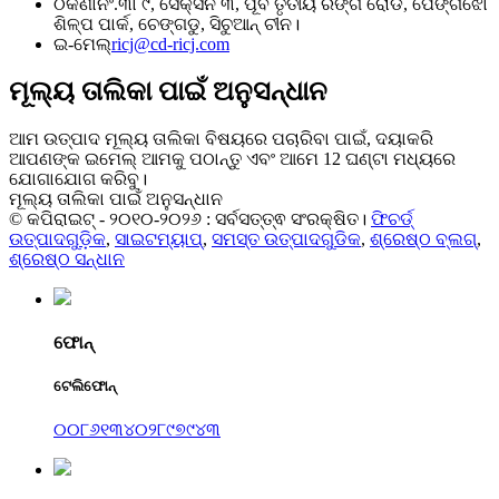
ଠିକଣା
ନଂ.୩୮୯, ସେକ୍ସନ ୩, ପୂର୍ବ ତୃତୀୟ ରିଙ୍ଗ ରୋଡ, ପେଙ୍ଗଝୋ
ଶିଳ୍ପ ପାର୍କ, ଚେଙ୍ଗଡୁ, ସିଚୁଆନ୍ ଚୀନ।
ଇ-ମେଲ୍
ricj@cd-ricj.com
ମୂଲ୍ୟ ତାଲିକା ପାଇଁ ଅନୁସନ୍ଧାନ
ଆମ ଉତ୍ପାଦ ମୂଲ୍ୟ ତାଲିକା ବିଷୟରେ ପଚାରିବା ପାଇଁ, ଦୟାକରି
ଆପଣଙ୍କ ଇମେଲ୍ ଆମକୁ ପଠାନ୍ତୁ ଏବଂ ଆମେ 12 ଘଣ୍ଟା ମଧ୍ୟରେ
ଯୋଗାଯୋଗ କରିବୁ।
ମୂଲ୍ୟ ତାଲିକା ପାଇଁ ଅନୁସନ୍ଧାନ
© କପିରାଇଟ୍ - ୨୦୧୦-୨୦୨୬ : ସର୍ବସତ୍ତ୍ଵ ସଂରକ୍ଷିତ।
ଫିଚର୍ଡ୍
ଉତ୍ପାଦଗୁଡ଼ିକ
,
ସାଇଟମ୍ୟାପ୍
,
ସମସ୍ତ ଉତ୍ପାଦଗୁଡିକ
,
ଶ୍ରେଷ୍ଠ ବ୍ଲଗ୍
,
ଶ୍ରେଷ୍ଠ ସନ୍ଧାନ
ଫୋନ୍
ଟେଲିଫୋନ୍
୦୦୮୬୧୩୪୦୨୮୯୭୯୪୩