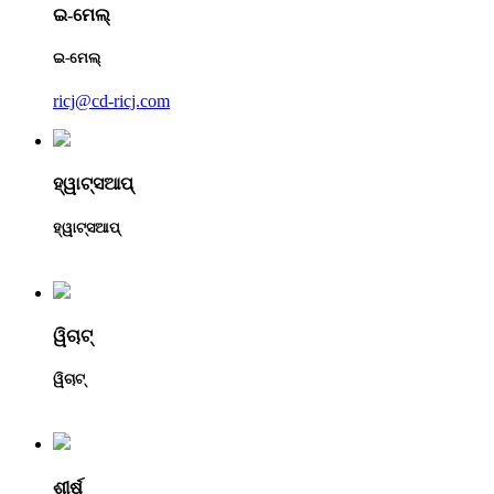
ଇ-ମେଲ୍
ଇ-ମେଲ୍
ricj@cd-ricj.com
ହ୍ୱାଟ୍ସଆପ୍
ହ୍ୱାଟ୍ସଆପ୍
ୱିଚାଟ୍
ୱିଚାଟ୍
ଶୀର୍ଷ