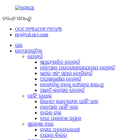
ତଦନ୍ତ ପଠାନ୍ତୁ
୦୦୮୬୧୩୪୦୨୮୯୭୯୪୩
ricj@cd-ricj.com
ଘର
ଉତ୍ପାଦଗୁଡ଼ିକ
ବୋଲାର୍ଡ
ସ୍ୱୟଂଚାଳିତ ବୋଲାର୍ଡ
ମାନୁଆଲ୍ ପ୍ରତ୍ୟାହାରଯୋଗ୍ୟ ବୋଲାର୍ଡ
ସ୍ଥିର ଏବଂ ସ୍ଥିର ବୋଲିରାର୍ଡ
ଅପସାରଣୀୟ ବୋଲାର୍ଡ
ବୋଲାର୍ଡକୁ ତଳକୁ ଫୋଲ୍ଡ କରନ୍ତୁ
ଆଣ୍ଟି-କ୍ରାସ୍ଡ୍ ବୋଲାର୍ଡ
ପାର୍କିଂ ବାଧାକ
ରିମୋଟ୍ କଣ୍ଟ୍ରୋଲ୍ ପାର୍କିଂ ଲକ୍
ମାନୁଆଲ୍ ପାର୍କିଂ ଲକ୍
ବାଇକ୍ ରାକ୍
ବାଧା ପ୍ରବେଶ ଦ୍ୱାର
ସୁରକ୍ଷା ବାଧା
ରାସ୍ତା ଅବରୋଧକାରୀ
ଟାୟାର କିଲର୍‌