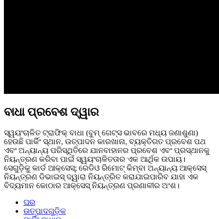
ବାଧା ପ୍ରବେଶ ଦ୍ୱାର
ସ୍ୱୟଂଚାଳିତ ଟ୍ରାଫିକ୍ ବାଧା (ବୁମ୍ ଗେଟ୍ସ ଭାବରେ ମଧ୍ୟ ଜଣାଶୁଣା)
ହେଉଛି ପାର୍କିଂ ସ୍ଥାନ, ଉତ୍ପାଦନ କାରଖାନା, ବ୍ୟକ୍ତିଗତ ପ୍ରବେଶ ପଥ
ଏବଂ ଅନ୍ୟାନ୍ୟ ପରିସ୍ଥିତିରେ ଯାନବାହାନର ପ୍ରବେଶ ଏବଂ ପ୍ରସ୍ଥାନକୁ
ନିୟନ୍ତ୍ରଣ କରିବା ପାଇଁ ସ୍ୱୟଂଚାଳିତତାର ଏକ ଆର୍ଥିକ ଉପାୟ।
ସେଗୁଡ଼ିକୁ କାର୍ଡ ଆକ୍ସେସ୍; ରେଡିଓ ରିମୋଟ୍ କିମ୍ବା ଅନ୍ୟାନ୍ୟ ଆକ୍ସେସ୍
ନିୟନ୍ତ୍ରଣ ଡିଭାଇସ୍ ଦ୍ୱାରା ନିୟନ୍ତ୍ରିତ କରାଯାଇପାରିବ ଯାହା ଏକ
ବିଦ୍ୟମାନ କୋଠାର ଆକ୍ସେସ୍ ନିୟନ୍ତ୍ରଣ ପ୍ରଣାଳୀର ଅଂଶ।
ଘର
ଉତ୍ପାଦଗୁଡ଼ିକ