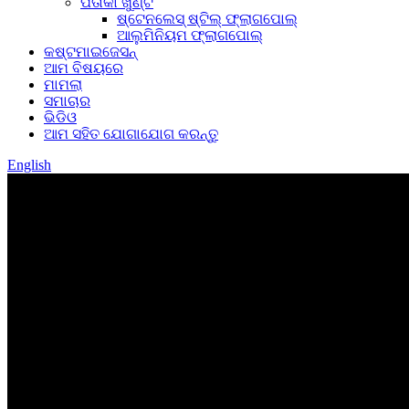
ପତାକା ଖୁଣ୍ଟ
ଷ୍ଟେନଲେସ୍ ଷ୍ଟିଲ୍ ଫ୍ଲାଗପୋଲ୍
ଆଲୁମିନିୟମ ଫ୍ଲାଗପୋଲ୍
କଷ୍ଟମାଇଜେସନ୍
ଆମ ବିଷୟରେ
ମାମଲା
ସମାଚାର
ଭିଡିଓ
ଆମ ସହିତ ଯୋଗାଯୋଗ କରନ୍ତୁ
English