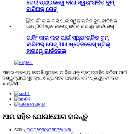
ଗେଟ୍ ଡ୍ରାଇଭୱେ ବାଧା ସ୍ୱୟଂଚାଳିତ ବୁମ୍
ବାରିଅର୍ ଗେଟ୍
ପାର୍କିଂ କାର ଲଟ୍ ପାଇଁ ସ୍ୱୟଂଚାଳିତ ବୁମ୍
ବାରିଅର୍ ଗେଟ୍ 304 ଷ୍ଟେନଲେସ୍ ଷ୍ଟିଲ୍
ହାଇୱେ ଗାର୍ଡରେଲ୍
ଆମର ଲକ୍ଷ୍ୟ ହେଉଛି ସୁରକ୍ଷାର ବିକାଶକୁ ପ୍ରୋତ୍ସାହିତ କରିବା ପାଇଁ
ବିଶ୍ୱବ୍ୟାପୀ ସୁରକ୍ଷା ଶିଳ୍ପ ସହିତ ଅଭିଜ୍ଞତା ଏବଂ ପ୍ରଯୁକ୍ତିବିଦ୍ୟା
ବାଣ୍ଟିବା।
ଆମ ସହିତ ଯୋଗାଯୋଗ କରନ୍ତୁ
ଫୋନ୍‌
୦୦୮୬୧୩୪୦୨୮୯୭୯୪୩