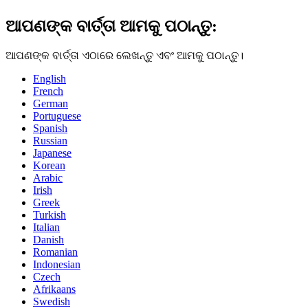
ଆପଣଙ୍କ ବାର୍ତ୍ତା ଆମକୁ ପଠାନ୍ତୁ:
ଆପଣଙ୍କ ବାର୍ତ୍ତା ଏଠାରେ ଲେଖନ୍ତୁ ଏବଂ ଆମକୁ ପଠାନ୍ତୁ।
English
French
German
Portuguese
Spanish
Russian
Japanese
Korean
Arabic
Irish
Greek
Turkish
Italian
Danish
Romanian
Indonesian
Czech
Afrikaans
Swedish