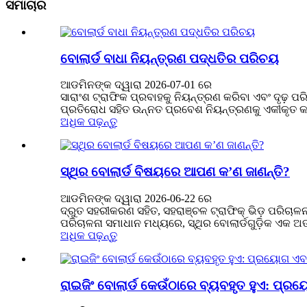
ସମାଚାର
ବୋଲାର୍ଡ ବାଧା ନିୟନ୍ତ୍ରଣ ପଦ୍ଧତିର ପରିଚୟ
ଆଡମିନଙ୍କ ଦ୍ୱାରା 2026-07-01 ରେ
ସାରାଂଶ ଟ୍ରାଫିକ ପ୍ରବାହକୁ ନିୟନ୍ତ୍ରଣ କରିବା ଏବଂ ଦୃଢ଼ 
ପ୍ରତିରୋଧ ସହିତ ଉନ୍ନତ ପ୍ରବେଶ ନିୟନ୍ତ୍ରଣକୁ ଏକୀକୃତ କରି
ଅଧିକ ପଢ଼ନ୍ତୁ
ସ୍ଥିର ବୋଲାର୍ଡ ବିଷୟରେ ଆପଣ କ’ଣ ଜାଣନ୍ତି?
ଆଡମିନଙ୍କ ଦ୍ୱାରା 2026-06-22 ରେ
ଦ୍ରୁତ ସହରୀକରଣ ସହିତ, ସହରାଞ୍ଚଳ ଟ୍ରାଫିକ୍ ଭିଡ଼ ପରିଚାଳନା
ପରିଚାଳନା ସମାଧାନ ମଧ୍ୟରେ, ସ୍ଥିର ବୋଲାର୍ଡଗୁଡ଼ିକ ଏକ ଅ
ଅଧିକ ପଢ଼ନ୍ତୁ
ରାଇଜିଂ ବୋଲାର୍ଡ କେଉଁଠାରେ ବ୍ୟବହୃତ ହୁଏ: ପ୍ର