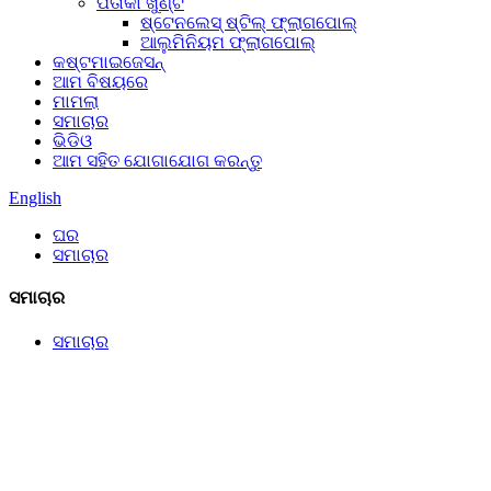
ପତାକା ଖୁଣ୍ଟ
ଷ୍ଟେନଲେସ୍ ଷ୍ଟିଲ୍ ଫ୍ଲାଗପୋଲ୍
ଆଲୁମିନିୟମ ଫ୍ଲାଗପୋଲ୍
କଷ୍ଟମାଇଜେସନ୍
ଆମ ବିଷୟରେ
ମାମଲା
ସମାଚାର
ଭିଡିଓ
ଆମ ସହିତ ଯୋଗାଯୋଗ କରନ୍ତୁ
English
ଘର
ସମାଚାର
ସମାଚାର
ସମାଚାର