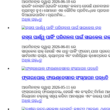
ଆଡମିନଙ୍କ ଦ୍ୱାରା 2026-06-10 ରେ
ରାଇଜିଂ ବୋଲାର୍ଡ (ରାଇଜିଂ ପୋଷ୍ଟ କଲମ) ହେଉଛି ଯାନବାହା
ବ୍ୟବହୃତ ହୁଏ। ସେମାନେ ଏକ ଭୌତିକ ପ୍ରତିବନ୍ଧକ ପ୍ରଦାନ କ
ଦିଆଯାଇପାରିବ। ପ୍ରାଥମିକ...
ଅଧିକ ପଢ଼ନ୍ତୁ
ରାସ୍ତା ପାର୍ଶ୍ୱ ପାର୍କିଂ ପରିଚାଳନା ପାଇଁ ସାଇକେଲ ରାକ
ଆଡମିନଙ୍କ ଦ୍ୱାରା 2026-06-01 ରେ
ସାଇକେଲ ରାକ୍ ହେଉଛି ଏକ ଧାତୁ ପାର୍କିଂ ଫ୍ରେମ୍ ଯାହା ପ୍ରତ୍
ସାର୍ବଜନୀନ ରାସ୍ତା, କ୍ୟାମ୍ପସ ଏବଂ ବାଣିଜ୍ୟିକ କ୍ଷେତ୍ରରେ 
ଅଧିକ ପଢ଼ନ୍ତୁ
ଫ୍ଲାଗପୋଲ୍ ଫାଉଣ୍ଡେସନର ସଂସ୍ଥାପନ ପଦ୍ଧତି
ଆଡମିନଙ୍କ ଦ୍ୱାରା 2026-05-11 ରେ
ଫ୍ଲାଗପୋଲ୍ ଫାଉଣ୍ଡେସନ୍ ହେଉଛି ଏକ କଂକ୍ରିଟ୍ ନିର୍ମାଣ 
ନିୟୋଜନ ଚକ୍ରକୁ ସହ୍ୟ କରିବା ଆବଶ୍ୟକ ଏବଂ ଉଭୟ ପାଇଁ ଦୀର
ଅଧିକ ପଢ଼ନ୍ତୁ