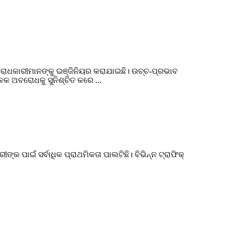
ା ଅବରୋଧକାରୀମାନଙ୍କୁ ଇଞ୍ଜିନିୟର କରାଯାଇଛି। ଉଚ୍ଚ-ପ୍ରଭାବ
ଳକ ଅବରୋଧକୁ ସୁନିଶ୍ଚିତ କରେ ...
୍କ ପାଇଁ ସର୍ବାଧିକ ପ୍ରାଥମିକତା ପାଲଟିଛି। ବିଭିନ୍ନ ଟ୍ରାଫିକ୍
.