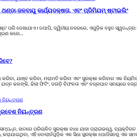
ଣ୍ଡା-ଜଳବାୟୁ କାର୍ଯ୍ୟଦକ୍ଷତା, ଏବଂ ପ୍ରିମିୟମ୍ ଷ୍ଟାଇଲିଂ
୍ଟ ପରି ଦେଖାଯାଏ। ତଥାପି, ଦ୍ୱିତୀୟ ନଜରରେ, ଏଗୁଡ଼ିକ ବହୁତ ସ୍ୱତନ୍ତ୍ର:
ିଶ୍ରଣ କରେ...
ରିବେ?
ବା, ଯାଞ୍ଚ କରିବା, ମରାମତି କରିବା ଏବଂ ସୁରକ୍ଷା କରିବାର ଏକ ନିୟମିତ ପ୍ର
 ଯତ୍ନ କଳଙ୍କି, ଢିଲା ଫିଟିଂ, ଦଉଡ଼ି ବିଫଳତା ଏବଂ ବଜ୍ରପାତ ସମୟରେ ବଜ୍ର
୍ରବେଶ ନିୟନ୍ତ୍ରଣ
୍ପନ୍ନ, ହାତରେ ପରିଚାଳିତ ସୁରକ୍ଷା ବାଧା ଯାହା ଡ୍ରାଇଭୱେ, ବ୍ୟକ୍ତିଗତ ପା
 କରାଯାଇଥିବା, ଏହି ବୋଲାର୍ଡଗୁଡ଼ିକ ଏକ ସିଧା ସୁରକ୍ଷା ପୋଜିସନରୁ ଏକ ସମତ