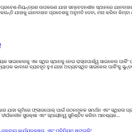
ନ ପ୍ରବେଶ-ନିୟନ୍ତ୍ରଣ ଉପକରଣ ଯାହା ସମ୍ବେଦନଶୀଳ ସ୍ଥାନରେ ଯାନବାହାନ ଗ
ରନ୍ତି ଯାହାକୁ ଯାନବାହାନ ପ୍ରବେଶକୁ ଅନୁମତି ଦେବା, ମନା କରିବା କିମ୍ବା 
୍
ୟେକ ସାଇକେଲକୁ ଏକ ସ୍ଥିର ସ୍ଥାନକୁ ନେଇ ରାସ୍ତାପାର୍ଶ୍ୱ ସାଇକେଲ ପାର୍କିଂ 
ବ୍ୟାପକ ଭାବରେ ବ୍ୟବହୃତ ହୁଏ ଯାହା ଅବ୍ୟବସ୍ଥିତ ସାଇକେଲ ପାର୍କିଂକୁ ସୁନ୍ଦ
ଆଧାର ଯାହା ଭୂମିରେ ଫ୍ଲାଗପୋଲ୍ ପାଇଁ ଗଠନମୂଳକ ସମର୍ଥନ ଏବଂ ସ୍ଥିରତା
୍ଘକାଳୀନ ସୁରକ୍ଷା ଏବଂ ସ୍ଥାୟୀତ୍ୱ ସୁନିଶ୍ଚିତ କରିବା ଆବଶ୍ୟକ...