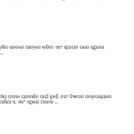
ୁରକ୍ଷିତ ଭାବରେ ଆଙ୍କର କରିବା ଏବଂ ସ୍ଥାପନ ପରେ ସ୍ଥିରତା
..
 ପତାକା ପ୍ରଦର୍ଶନ ପାଇଁ ନୁହେଁ, ବରଂ ବିଜ୍ଞାପନ ଉଦ୍ଦେଶ୍ୟରେ
 ଆସିଥାଏ, ଏବଂ ଏଥିରେ ଅନେକ ...