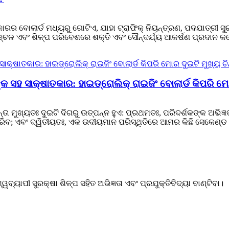
ରର ବୋଲାର୍ଡ ମଧ୍ୟରୁ ଗୋଟିଏ, ଯାହା ଟ୍ରାଫିକ୍ ନିୟନ୍ତ୍ରଣ, ପଦଯାତ୍ରୀ ସୁର
ଳ ଏବଂ ଶିଳ୍ପ ପରିବେଶରେ ଶକ୍ତି ଏବଂ ସୌନ୍ଦର୍ଯ୍ୟ ଆକର୍ଷଣ ପ୍ରଦାନ କରେ
ଙ୍କ ସହ ସାକ୍ଷାତକାର: ହାଇଡ୍ରୋଲିକ୍ ରାଇଜିଂ ବୋଲାର୍ଡ କିପରି ମ
ତା ମୁଖ୍ୟତଃ ଦୁଇଟି ଦିଗରୁ ଉତ୍ପନ୍ନ ହୁଏ: ପ୍ରଥମତଃ, ପରିଦର୍ଶକଙ୍କ ଅଭିଜ୍
; ଏବଂ ଦ୍ୱିତୀୟତଃ, ଏକ ଉଦୀୟମାନ ପରିସ୍ଥିତିରେ ଆମର କିଛି ସେକେଣ୍ଡ ମଧ୍ୟ
୍ୟାପୀ ସୁରକ୍ଷା ଶିଳ୍ପ ସହିତ ଅଭିଜ୍ଞତା ଏବଂ ପ୍ରଯୁକ୍ତିବିଦ୍ୟା ବାଣ୍ଟିବା।