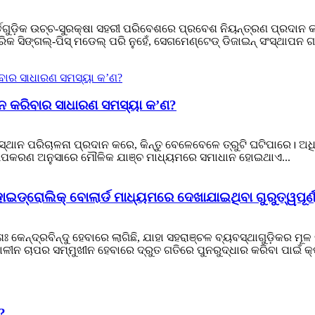
ଡଗୁଡ଼ିକ ଉଚ୍ଚ-ସୁରକ୍ଷା ସହରୀ ପରିବେଶରେ ପ୍ରବେଶ ନିୟନ୍ତ୍ରଣ ପ୍ରଦାନ କ
କ ସିଙ୍ଗଲ୍-ପିସ୍ ମଡେଲ୍ ପରି ନୁହେଁ, ସେଗମେଣ୍ଟେଡ୍ ଡିଜାଇନ୍ ସଂସ୍ଥାପନ ଗଭ
ାମ ନ କରିବାର ସାଧାରଣ ସମସ୍ୟା କ’ଣ?
ବଂ ସ୍ଥାନ ପରିଚାଳନା ପ୍ରଦାନ କରେ, କିନ୍ତୁ ବେଳେବେଳେ ତ୍ରୁଟି ଘଟିପାରେ। ଅ
୍କିଂ ଉପକରଣ ଅନୁସାରେ ମୌଳିକ ଯାଞ୍ଚ ମାଧ୍ୟମରେ ସମାଧାନ ହୋଇଥାଏ...
ହାଇଡ୍ରୋଲିକ୍ ବୋଲାର୍ଡ ମାଧ୍ୟମରେ ଦେଖାଯାଇଥିବା ଗୁରୁତ୍ୱପୂର୍ଣ
େନ୍ଦ୍ରବିନ୍ଦୁ ହେବାରେ ଲାଗିଛି, ଯାହା ସହରାଞ୍ଚଳ ବ୍ୟବସ୍ଥାଗୁଡ଼ିକର ମୂଳ କ
ର୍ଘକାଳୀନ ଚାପର ସମ୍ମୁଖୀନ ହେବାରେ ଦ୍ରୁତ ଗତିରେ ପୁନରୁଦ୍ଧାର କରିବା ପାଇଁ 
?