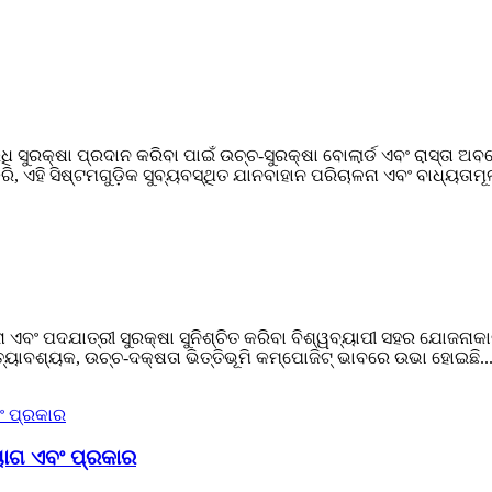
ପରିଧି ସୁରକ୍ଷା ପ୍ରଦାନ କରିବା ପାଇଁ ଉଚ୍ଚ-ସୁରକ୍ଷା ବୋଲାର୍ଡ ଏବଂ ରାସ୍ତ
, ଏହି ସିଷ୍ଟମଗୁଡ଼ିକ ସୁବ୍ୟବସ୍ଥିତ ଯାନବାହାନ ପରିଚାଳନା ଏବଂ ବାଧ୍ୟତାମୂ
 ଏବଂ ପଦଯାତ୍ରୀ ସୁରକ୍ଷା ସୁନିଶ୍ଚିତ କରିବା ବିଶ୍ୱବ୍ୟାପୀ ସହର ଯୋଜନାକାରୀଙ
ତ୍ୟାବଶ୍ୟକ, ଉଚ୍ଚ-ଦକ୍ଷତା ଭିତ୍ତିଭୂମି କମ୍ପୋଜିଟ୍ ଭାବରେ ଉଭା ହୋଇଛି..
ୟୋଗ ଏବଂ ପ୍ରକାର