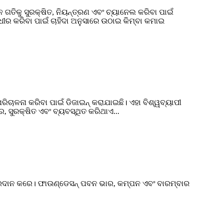
ତିକୁ ସୁରକ୍ଷିତ, ନିୟନ୍ତ୍ରଣ ଏବଂ ଚ୍ୟାନେଲ କରିବା ପାଇଁ
ଧୀର କରିବା ପାଇଁ ଚାହିଦା ଅନୁସାରେ ଉଠାଇ କିମ୍ବା କମାଇ
ପରିଚାଳନା କରିବା ପାଇଁ ଡିଜାଇନ୍ କରାଯାଇଛି। ଏହା ବିଶ୍ୱବ୍ୟାପୀ
ର, ସୁରକ୍ଷିତ ଏବଂ ବ୍ୟବସ୍ଥିତ କରିଥାଏ...
 ପ୍ରଦାନ କରେ। ଫାଉଣ୍ଡେସନ୍ ପବନ ଭାର, କମ୍ପନ ଏବଂ ବାରମ୍ବାର