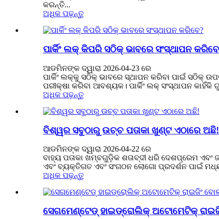
କରନ୍ତି...
ଅଧିକ ପଢ଼ନ୍ତୁ
ପାର୍କିଂ ଲକ୍ କିପରି ସଠିକ୍ ଭାବରେ ସଂସ୍ଥାପନ କରିବ
ଆଡମିନଙ୍କ ଦ୍ୱାରା 2026-04-23 ରେ
ପାର୍କିଂ ଲକ୍‌କୁ ସଠିକ୍ ଭାବରେ ସ୍ଥାପନ କରିବା ପାଇଁ ସଠିକ
ପରୀକ୍ଷା କରିବା ଆବଶ୍ୟକ। ପାର୍କିଂ ଲକ୍ ସଂସ୍ଥାପନ କାହିଁକି ଗୁ
ଅଧିକ ପଢ଼ନ୍ତୁ
ବିଶ୍ୱର ସବୁଠାରୁ ଉଚ୍ଚ ପତାକା ଖୁଣ୍ଟ ଏଠାରେ ଅଛି!
ଆଡମିନଙ୍କ ଦ୍ୱାରା 2026-04-22 ରେ
ବାହ୍ୟ ପତାକା ଖମ୍ବଗୁଡ଼ିକ ଶତାବ୍ଦୀ ଧରି ଦେଶପ୍ରେମ ଏବଂ ଜ
ଏବଂ ବ୍ୟକ୍ତିଗତ ଏବଂ ସଂଗଠନ ଲୋଗୋ ପ୍ରଦର୍ଶନ ପାଇଁ ମଧ୍ୟ 
ଅଧିକ ପଢ଼ନ୍ତୁ
ସେଗମେଣ୍ଟେଡ୍ ହାଇଡ୍ରୋଲିକ୍ ଅଟୋମେଟିକ୍ ରାଇଜି