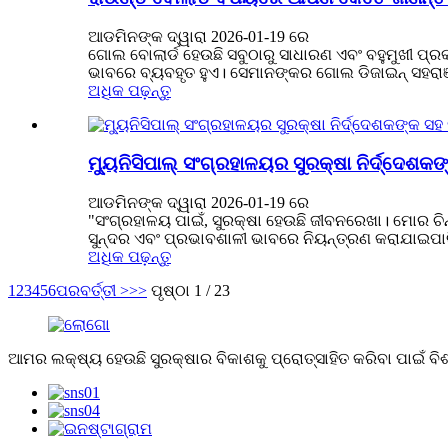
ଆଡମିନଙ୍କ ଦ୍ୱାରା 2026-01-19 ରେ
ଗୋଲ ବୋଲାର୍ଡ ହେଉଛି ସବୁଠାରୁ ସାଧାରଣ ଏବଂ ବହୁମୁଖୀ ପ୍ରକା
ଭାବରେ ବ୍ୟବହୃତ ହୁଏ। ସେମାନଙ୍କର ଗୋଲ ଡିଜାଇନ୍ ସହରାଞ୍ଚ
ଅଧିକ ପଢ଼ନ୍ତୁ
ମ୍ୟୁନିସିପାଲ୍ ସଂଗ୍ରହାଳୟର ସୁରକ୍ଷା ନିର୍ଦ୍ଦେଶକ
ଆଡମିନଙ୍କ ଦ୍ୱାରା 2026-01-19 ରେ
"ସଂଗ୍ରହାଳୟ ପାଇଁ, ସୁରକ୍ଷା ହେଉଛି ଜୀବନରେଖା। ମୋର ଚିନ୍
ସୁନ୍ଦର ଏବଂ ପ୍ରଭାବଶାଳୀ ଭାବରେ ନିୟନ୍ତ୍ରଣ କରାଯାଇପାରିବ
ଅଧିକ ପଢ଼ନ୍ତୁ
1
2
3
4
5
6
ପରବର୍ତ୍ତୀ >
>>
ପୃଷ୍ଠା 1 / 23
ଆମର ଲକ୍ଷ୍ୟ ହେଉଛି ସୁରକ୍ଷାର ବିକାଶକୁ ପ୍ରୋତ୍ସାହିତ କରିବା ପାଇଁ ବିଶ୍ୱବ