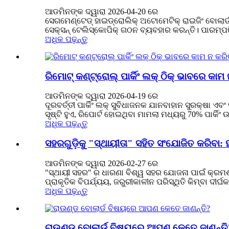
ଆଡମିନଙ୍କ ଦ୍ୱାରା 2026-04-20 ରେ
ସେଗମେଣ୍ଟେଡ୍ ହାଇଡ୍ରୋଲିକ୍ ଅଟୋମେଟିକ୍ ରାଇଜିଂ ବୋଲାର୍
ସେକ୍ସନ୍ ଟେଲିସ୍କୋପିକ୍ ଗଠନ ବ୍ୟବହାର କରନ୍ତି। ପାରମ୍ପରି
ଅଧିକ ପଢ଼ନ୍ତୁ
ରିମୋଟ୍ କଣ୍ଟ୍ରୋଲ୍ ପାର୍କିଂ ଲକ୍ ଠିକ୍ ଭାବରେ କ
ଆଡମିନଙ୍କ ଦ୍ୱାରା 2026-04-19 ରେ
ଦୂରବର୍ତ୍ତୀ ପାର୍କିଂ ଲକ୍ ସୁବିଧାଜନକ ଯାନବାହାନ ସୁରକ୍ଷା ଏ
ସୃଷ୍ଟି ହୁଏ, ରିପୋର୍ଟ ହୋଇଥିବା ମାମଲା ମଧ୍ୟରୁ 70% ପାର
ଅଧିକ ପଢ଼ନ୍ତୁ
ସହରଗୁଡ଼ିକୁ "ସ୍ଥାୟୀତା" ସହିତ ସଂଯୋଜିତ କରିବା: 
ଆଡମିନଙ୍କ ଦ୍ୱାରା 2026-02-27 ରେ
"ସ୍ଥାୟୀ ସହର" ର ଧାରଣା ବିଶ୍ୱ ସହର ଯୋଜନା ପାଇଁ କ୍ରମଶଃ କ
ପ୍ରାକୃତିକ ବିପର୍ଯ୍ୟୟ, ଜରୁରୀକାଳୀନ ପରିସ୍ଥିତି କିମ୍ବା ଦୀ
ଅଧିକ ପଢ଼ନ୍ତୁ
ରାଉଣ୍ଡ ବୋଲାର୍ଡ ବିଷୟରେ ଆପଣ କେତେ ଜାଣନ୍ତି