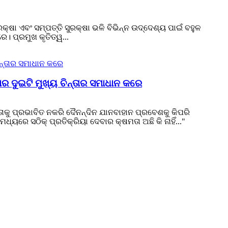
କ୍ଷା ଏବଂ ସମ୍ପତ୍ତି ସୁରକ୍ଷା ଭଳି ବିଭିନ୍ନ ଉଦ୍ଦେଶ୍ୟ ପାଇଁ ବହୁଳ
। ପ୍ରମୁଖ କୃତିତ୍ୱ...
ୋର ଦୁଇଟି ମୁଖ୍ୟ ଚିନ୍ତାର ସମାଧାନ କରେ
ଞତାକୁ ପ୍ରଭାବିତ ନକରି ଦୈନନ୍ଦିନ ଯାନବାହାନ ପ୍ରବେଶକୁ କିପରି
ରେ ସଠିକ୍ ପ୍ରତିକ୍ରିୟା ଦେବାର କ୍ଷମତା ଅଛି କି ନାହିଁ..."