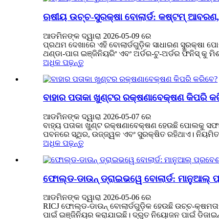
ଋଷୀୟ ଉଚ୍ଚ-ସୁରକ୍ଷା ବୋଲାର୍ଡ: କଷ୍ଟମ୍ ଆବରଣ, ଥ
ଆଡମିନଙ୍କ ଦ୍ୱାରା 2026-05-09 ରେ
ପ୍ରଥମ ଦେଖାରେ ଏହି ବୋଲାର୍ଡଗୁଡ଼ିକ ସାଧାରଣ ସୁରକ୍ଷା ପୋଷ
ଥଣ୍ଡା-ପାଗ ଇଞ୍ଜିନିୟରିଂ ଏବଂ ଅର୍ଡର-ଟୁ-ଅର୍ଡର ଫିନିସ୍ କୁ ମ
ଅଧିକ ପଢ଼ନ୍ତୁ
ବାହାର ପତାକା ଖୁଣ୍ଟର ରକ୍ଷଣାବେକ୍ଷଣ କିପରି କ
ଆଡମିନଙ୍କ ଦ୍ୱାରା 2026-05-07 ରେ
ବାହ୍ୟ ପତାକା ଖୁଣ୍ଟ ରକ୍ଷଣାବେକ୍ଷଣ ହେଉଛି ପୋଲକୁ ସଫା କରି
ପବନରେ ସ୍ଥିର, ଉଜ୍ଜ୍ୱଳ ଏବଂ ସୁରକ୍ଷିତ ରହିଥାଏ। ନିୟମିତ
ଅଧିକ ପଢ଼ନ୍ତୁ
ଫୋଲ୍ଡ-ଡାଉନ୍ ଡ୍ରାଇଭୱେ ବୋଲାର୍ଡ: ମାନୁଆଲ୍ ପ
ଆଡମିନଙ୍କ ଦ୍ୱାରା 2026-05-06 ରେ
RICJ ଫୋଲ୍ଡ-ଡାଉନ୍ ବୋଲାର୍ଡଗୁଡ଼ିକ ହେଉଛି ଉଚ୍ଚ-କ୍ଷମତାସମ
ପାଇଁ ଇଞ୍ଜିନିୟର କରାଯାଇଛି। ଦ୍ରୁତ ନିୟୋଜନ ପାଇଁ ଡିଜାଇନ୍