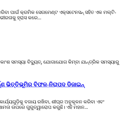
ରିବା ପାଇଁ କ୍ରମିକ ସେଗମେଣ୍ଟ ଏକ୍ସଟେନସନ୍ ସହିତ ଏକ ମଲ୍ଟି-
ୀରତାକୁ ହ୍ରାସ କରେ...
ଧିକାଂଶ ସମସ୍ୟା ବିଦ୍ୟୁତ୍, ଯୋଗାଯୋଗ କିମ୍ବା ଯାନ୍ତ୍ରିକ ସମସ୍ୟାରୁ
୍ଣ ଭିତ୍ତିଭୂମିର ବିଫଳ-ନିରାପଦ ଡିଜାଇନ୍
ାର୍ଯ୍ୟଗୁଡ଼ିକୁ ବଜାୟ ରଖିବା, ଶୀଘ୍ର ଅନୁକୂଳନ କରିବା ଏବଂ
କ୍ଷମତା ଉପରେ ଗୁରୁତ୍ୱାରୋପ କରୁଛି। ଏହି ମହାନ...