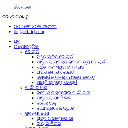
ତଦନ୍ତ ପଠାନ୍ତୁ
୦୦୮୬୧୩୪୦୨୮୯୭୯୪୩
ricj@cd-ricj.com
ଘର
ଉତ୍ପାଦଗୁଡ଼ିକ
ବୋଲାର୍ଡ
ସ୍ୱୟଂଚାଳିତ ବୋଲାର୍ଡ
ମାନୁଆଲ୍ ପ୍ରତ୍ୟାହାରଯୋଗ୍ୟ ବୋଲାର୍ଡ
ସ୍ଥିର ଏବଂ ସ୍ଥିର ବୋଲିରାର୍ଡ
ଅପସାରଣୀୟ ବୋଲାର୍ଡ
ବୋଲାର୍ଡକୁ ତଳକୁ ଫୋଲ୍ଡ କରନ୍ତୁ
ଆଣ୍ଟି-କ୍ରାସ୍ଡ୍ ବୋଲାର୍ଡ
ପାର୍କିଂ ବାଧାକ
ରିମୋଟ୍ କଣ୍ଟ୍ରୋଲ୍ ପାର୍କିଂ ଲକ୍
ମାନୁଆଲ୍ ପାର୍କିଂ ଲକ୍
ବାଇକ୍ ରାକ୍
ବାଧା ପ୍ରବେଶ ଦ୍ୱାର
ସୁରକ୍ଷା ବାଧା
ରାସ୍ତା ଅବରୋଧକାରୀ
ଟାୟାର କିଲର୍‌