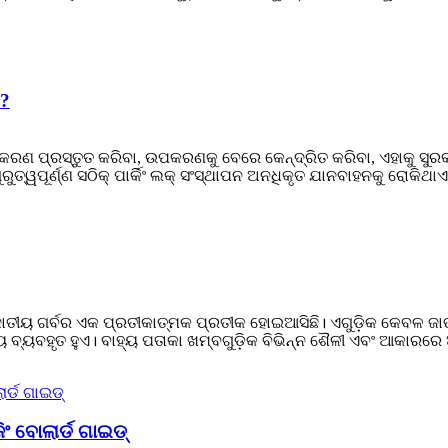
େ?
୍ ଉପକରଣ ପ୍ରସ୍ତୁତ କରିବା, ଉପକରଣକୁ ବେରେ କେନ୍ଦ୍ରିତ କରିବା, ଏହାକୁ ସ
ରୁତ୍ୱପୂର୍ଣ୍ଣ ସଠିକ୍ ପାର୍କିଂ ଲକ୍ ସଂସ୍ଥାପନ ଅନଧିକୃତ ଯାନବାହନକୁ ରୋକିଥାଏ.
ାତୀୟ ଗର୍ବର ଏକ ପ୍ରତୀକାତ୍ମକ ପ୍ରତୀକ ହୋଇଆସିଛି। ଏଗୁଡ଼ିକ କେବଳ ଜାତୀୟ
ବ୍ୟବହୃତ ହୁଏ। ବାହ୍ୟ ପତାକା ଖମ୍ବଗୁଡ଼ିକ ବିଭିନ୍ନ ଶୈଳୀ ଏବଂ ଆକାରରେ
ଂ ବୋଲାର୍ଡ ଗାଇଡ୍