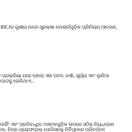
 RICJର ରୁଷୀୟ ଉଚ୍ଚ-ସୁରକ୍ଷା ବୋଲାର୍ଡଗୁଡ଼ିକ ପ୍ରିମିୟମ୍ ଆବରଣ,
କ୍ରିୟା ଯାହା ଦ୍ଵାରା ଏହା ପବନ, ବର୍ଷା, ସୂର୍ଯ୍ୟ ଏବଂ ଲୁଣିଆ
ପାତକୁ ରୋକିଥାଏ...
ର୍କିଂ ଏବଂ ପ୍ରତିବନ୍ଧିତ ଅଞ୍ଚଳଗୁଡ଼ିକ ଉପରେ ସଠିକ୍ ନିୟନ୍ତ୍ରଣ
ଳ, ନିମ୍ନ-ପ୍ରୋଫାଇଲ୍ ପୋଜିସନକୁ ନିର୍ବିଘ୍ନରେ ପରିବର୍ତ୍ତନ