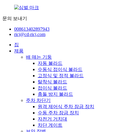
문의 보내기
008613402897943
ricj@cd-ricj.com
집
제품
배 매는 기둥
자동 볼라드
수동식 접이식 볼라드
고정식 및 정적 볼라드
탈착식 볼라드
접이식 볼라드
충돌 방지 볼라드
주차 차단기
원격 제어식 주차 잠금 장치
수동 주차 잠금 장치
자전거 거치대
차단 게이트
보안 장벽