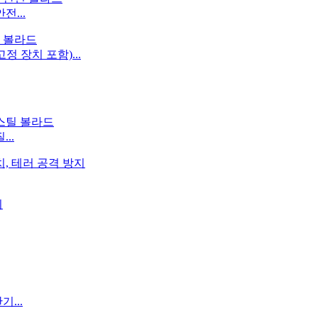
전...
 장치 포함)...
..
...