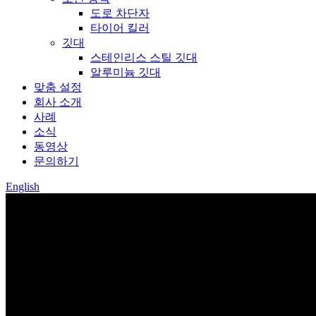
도로 차단자
타이어 킬러
깃대
스테인리스 스틸 깃대
알루미늄 깃대
맞춤 설정
회사 소개
사례
소식
동영상
문의하기
English