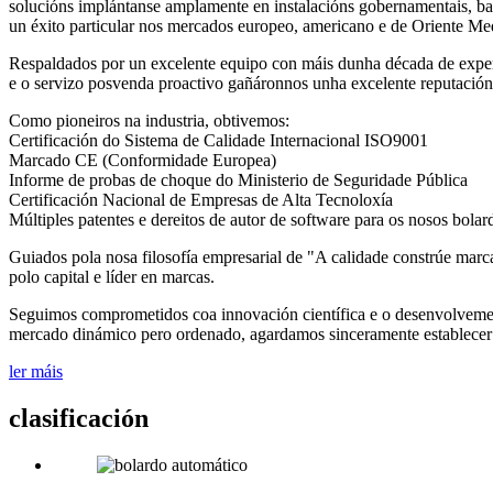
solucións implántanse amplamente en instalacións gobernamentais, bases
un éxito particular nos mercados europeo, americano e de Oriente Me
Respaldados por un excelente equipo con máis dunha década de experi
e o servizo posvenda proactivo gañáronnos unha excelente reputación e
Como pioneiros na industria, obtivemos:
Certificación do Sistema de Calidade Internacional ISO9001
Marcado CE (Conformidade Europea)
Informe de probas de choque do Ministerio de Seguridade Pública
Certificación Nacional de Empresas de Alta Tecnoloxía
Múltiples patentes e dereitos de autor de software para os nosos bola
Guiados pola nosa filosofía empresarial de "A calidade constrúe mar
polo capital e líder en marcas.
Seguimos comprometidos coa innovación científica e o desenvolvement
mercado dinámico pero ordenado, agardamos sinceramente establecer a
ler máis
clasificación