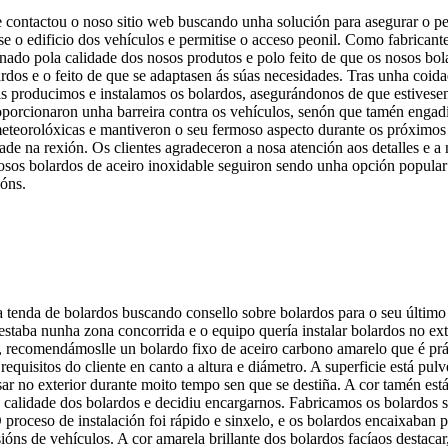
te contactou o noso sitio web buscando unha solución para asegurar o 
se o edificio dos vehículos e permitise o acceso peonil. Como fabricant
onado pola calidade dos nosos produtos e polo feito de que os nosos b
rdos e o feito de que se adaptasen ás súas necesidades. Tras unha coid
ois producimos e instalamos os bolardos, asegurándonos de que estivese
roporcionaron unha barreira contra os vehículos, senón que tamén engadi
meteorolóxicas e mantiveron o seu fermoso aspecto durante os próximos
ade na rexión. Os clientes agradeceron a nosa atención aos detalles e a 
nosos bolardos de aceiro inoxidable seguiron sendo unha opción popular
eóns.
 tenda de bolardos buscando consello sobre bolardos para o seu último 
taba nunha zona concorrida e o equipo quería instalar bolardos no exter
, recomendámoslle un bolardo fixo de aceiro carbono amarelo que é prác
equisitos do cliente en canto a altura e diámetro. A superficie está pul
usar no exterior durante moito tempo sen que se destiña. A cor tamén est
 a calidade dos bolardos e decidiu encargarnos. Fabricamos os bolardos s
O proceso de instalación foi rápido e sinxelo, e os bolardos encaixaban
ións de vehículos. A cor amarela brillante dos bolardos facíaos destaca