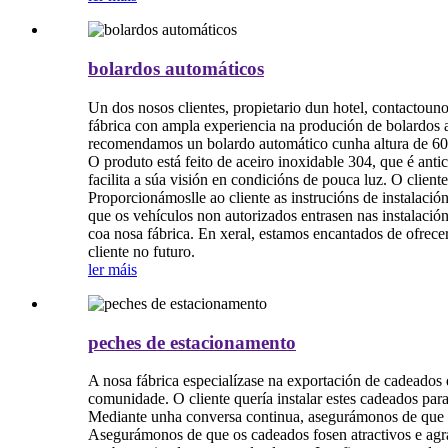
bolardos automáticos
Un dos nosos clientes, propietario dun hotel, contactouno
fábrica con ampla experiencia na produción de bolardos au
recomendamos un bolardo automático cunha altura de 600
O produto está feito de aceiro inoxidable 304, que é anti
facilita a súa visión en condicións de pouca luz. O clien
Proporcionámoslle ao cliente as instrucións de instalaci
que os vehículos non autorizados entrasen nas instalació
coa nosa fábrica. En xeral, estamos encantados de ofrecer
cliente no futuro.
ler máis
peches de estacionamento
A nosa fábrica especialízase na exportación de cadeados
comunidade. O cliente quería instalar estes cadeados par
Mediante unha conversa continua, asegurámonos de que o 
Asegurámonos de que os cadeados fosen atractivos e agra