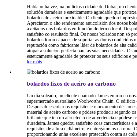
Había unha vez, na bulliciosa cidade de Dubai, un clien
solución duradeira e esteticamente agradable que protexe
bolardos de aceiro inoxidable. O cliente quedou impresi
Apreciaron o alto rendemento anticolisión dos nosos bola
axeitados dos bolardos en función do terreo local. Desp
satisfeito co resultado final. Os nosos bolardos non só p
bolardos foron capaces de soportar as duras condicións 
reputación como fabricante líder de bolardos de alta calid
atopar a solución perfecta para as súas necesidades. Os 
esteticamente agradable de protexer os seus edificios e p
ler máis
bolardos fixos de aceiro ao carbono
Un día soleado, un cliente chamado James entrou na nosa
supermercado australiano Woolworths Chain. O edificio es
Despois de escoitar os requisitos e o orzamento de James
material de aceiro carbono e pódese producir segundo os r
brillante que ten un alto efecto de advertencia e pódese 
duradeira. James quedou satisfeito coas características e
requisitos de altura e diámetro, e entregámolos na obra. 
proporcionando unha excelente protección contra as colis