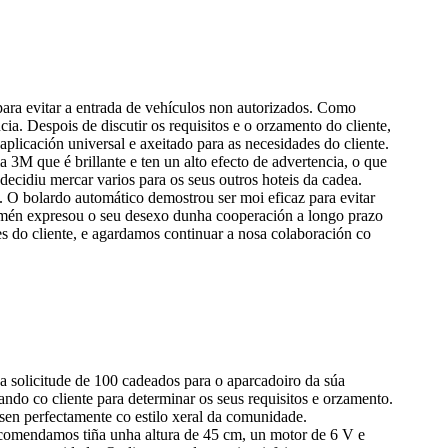
 para evitar a entrada de vehículos non autorizados. Como
a. Despois de discutir os requisitos e o orzamento do cliente,
icación universal e axeitado para as necesidades do cliente.
a 3M que é brillante e ten un alto efecto de advertencia, o que
 decidiu mercar varios para os seus outros hoteis da cadea.
. O bolardo automático demostrou ser moi eficaz para evitar
e tamén expresou o seu desexo dunha cooperación a longo prazo
es do cliente, e agardamos continuar a nosa colaboración co
a solicitude de 100 cadeados para o aparcadoiro da súa
ndo co cliente para determinar os seus requisitos e orzamento.
sen perfectamente co estilo xeral da comunidade.
recomendamos tiña unha altura de 45 cm, un motor de 6 V e