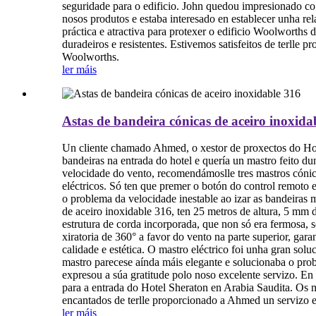
seguridade para o edificio. John quedou impresionado co 
nosos produtos e estaba interesado en establecer unha r
práctica e atractiva para protexer o edificio Woolworths 
duradeiros e resistentes. Estivemos satisfeitos de terlle
Woolworths.
ler máis
Astas de bandeira cónicas de aceiro inoxida
Un cliente chamado Ahmed, o xestor de proxectos do Hote
bandeiras na entrada do hotel e quería un mastro feito du
velocidade do vento, recomendámoslle tres mastros cónic
eléctricos. Só ten que premer o botón do control remoto e
o problema da velocidade inestable ao izar as bandeiras 
de aceiro inoxidable 316, ten 25 metros de altura, 5 mm 
estrutura de corda incorporada, que non só era fermosa,
xiratoria de 360° a favor do vento na parte superior, ga
calidade e estética. O mastro eléctrico foi unha gran solu
mastro parecese aínda máis elegante e solucionaba o prob
expresou a súa gratitude polo noso excelente servizo. En
para a entrada do Hotel Sheraton en Arabia Saudita. Os m
encantados de terlle proporcionado a Ahmed un servizo e
ler máis