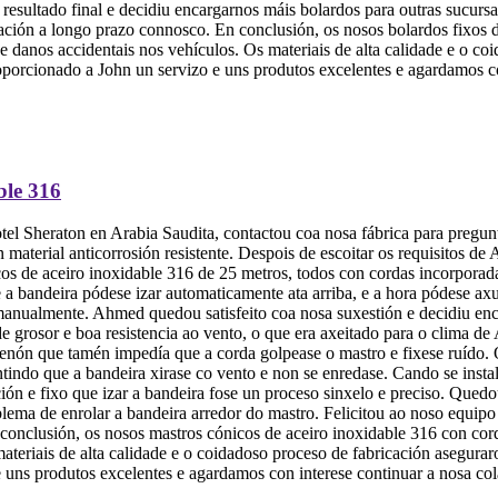
resultado final e decidiu encargarnos máis bolardos para outras sucursa
elación a longo prazo connosco. En conclusión, os nosos bolardos fixos
de danos accidentais nos vehículos. Os materiais de alta calidade e o c
 proporcionado a John un servizo e uns produtos excelentes e agardamos 
ble 316
l Sheraton en Arabia Saudita, contactou coa nosa fábrica para pregun
n material anticorrosión resistente. Despois de escoitar os requisitos d
os de aceiro inoxidable 316 de 25 metros, todos con cordas incorporad
 a bandeira pódese izar automaticamente ata arriba, e a hora pódese axu
manualmente. Ahmed quedou satisfeito coa nosa suxestión e decidiu enca
de grosor e boa resistencia ao vento, o que era axeitado para o clima d
 senón que tamén impedía que a corda golpease o mastro e fixese ruído
rantindo que a bandeira xirase co vento e non se enredase. Cando se in
ción e fixo que izar a bandeira fose un proceso sinxelo e preciso. Quedo
lema de enrolar a bandeira arredor do mastro. Felicitou ao noso equipo 
 conclusión, os nosos mastros cónicos de aceiro inoxidable 316 con cord
ateriais de alta calidade e o coidadoso proceso de fabricación asegurar
 uns produtos excelentes e agardamos con interese continuar a nosa col