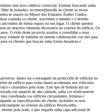
perímetro dun novo edificio comercial. Estaban buscando unha
e líder de bolardos, recomendámoslle ao cliente os nosos
olardos se usasen no Museo dos Emiratos Árabes Unidos.
adosa consulta co cliente, suxerimos o tamaño e o deseño
n ancorados de forma segura no seu lugar. O cliente quedou
ron un atractivo elemento decorativo ao exterior do edificio. Os
 anos. O éxito deste proxecto axudou a consolidar a nosa
nosa vontade de traballar en estreita colaboración con eles para
 para os clientes que buscan unha forma duradeira e
proxecto. James era o encargado da protección de edificios no
ior do edificio para evitar danos accidentais nos vehículos.
tico e chamativo pola noite. Este tipo de bolardo ten un
verizada con amarelo de alta calidade, unha cor relativamente
á moi coordinada cos edificios circundantes, fermosa e
egundo as especificacións do cliente, incluídos os seus
 perfectamente no exterior do edificio Woolworths,
r, mesmo pola noite, o que engadía unha capa adicional de