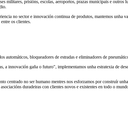
 militares, prisións, escolas, aeroportos, prazas municipais e outros l
dio.
encia no sector e innovación continua de produtos, mantemos unha van
ntre os clientes.
rdos automáticos, bloqueadores de estradas e eliminadores de pneumátic
cas, a innovación gaña o futuro", implementamos unha estratexia de de
o centrado no ser humano mentres nos esforzamos por construír unha m
sociacións duradeiras con clientes novos e existentes en todo o mundo