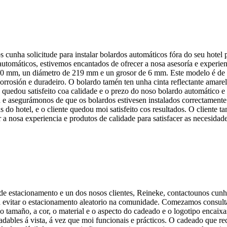
s cunha solicitude para instalar bolardos automáticos fóra do seu hotel
tomáticos, estivemos encantados de ofrecer a nosa asesoría e experienci
 mm, un diámetro de 219 mm e un grosor de 6 mm. Este modelo é de apl
corrosión e duradeiro. O bolardo tamén ten unha cinta reflectante amarel
te quedou satisfeito coa calidade e o prezo do noso bolardo automático e
ón e asegurámonos de que os bolardos estivesen instalados correctamente
ns do hotel, e o cliente quedou moi satisfeito cos resultados. O client
 a nosa experiencia e produtos de calidade para satisfacer as necesidad
 de estacionamento e un dos nosos clientes, Reineke, contactounos cunh
a evitar o estacionamento aleatorio na comunidade. Comezamos consulta
tamaño, a cor, o material e o aspecto do cadeado e o logotipo encaixa
dables á vista, á vez que moi funcionais e prácticos. O cadeado que 