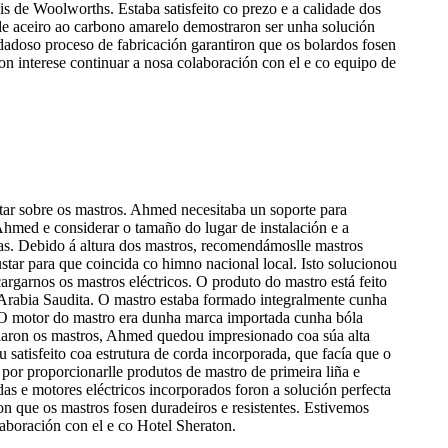
is de Woolworths. Estaba satisfeito co prezo e a calidade dos
 de aceiro ao carbono amarelo demostraron ser unha solución
oidadoso proceso de fabricación garantiron que os bolardos fosen
con interese continuar a nosa colaboración con el e co equipo de
tar sobre os mastros. Ahmed necesitaba un soporte para
e Ahmed e considerar o tamaño do lugar de instalación e a
as. Debido á altura dos mastros, recomendámoslle mastros
star para que coincida co himno nacional local. Isto solucionou
rgarnos os mastros eléctricos. O produto do mastro está feito
e Arabia Saudita. O mastro estaba formado integralmente cunha
. O motor do mastro era dunha marca importada cunha bóla
stalaron os mastros, Ahmed quedou impresionado coa súa alta
u satisfeito coa estrutura de corda incorporada, que facía que o
por proporcionarlle produtos de mastro de primeira liña e
as e motores eléctricos incorporados foron a solución perfecta
on que os mastros fosen duradeiros e resistentes. Estivemos
aboración con el e co Hotel Sheraton.