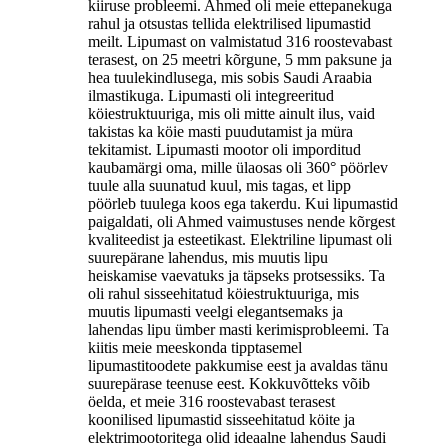
kiiruse probleemi. Ahmed oli meie ettepanekuga
rahul ja otsustas tellida elektrilised lipumastid
meilt. Lipumast on valmistatud 316 roostevabast
terasest, on 25 meetri kõrgune, 5 mm paksune ja
hea tuulekindlusega, mis sobis Saudi Araabia
ilmastikuga. Lipumasti oli integreeritud
köiestruktuuriga, mis oli mitte ainult ilus, vaid
takistas ka köie masti puudutamist ja müra
tekitamist. Lipumasti mootor oli imporditud
kaubamärgi oma, mille ülaosas oli 360° pöörlev
tuule alla suunatud kuul, mis tagas, et lipp
pöörleb tuulega koos ega takerdu. Kui lipumastid
paigaldati, oli Ahmed vaimustuses nende kõrgest
kvaliteedist ja esteetikast. Elektriline lipumast oli
suurepärane lahendus, mis muutis lipu
heiskamise vaevatuks ja täpseks protsessiks. Ta
oli rahul sisseehitatud köiestruktuuriga, mis
muutis lipumasti veelgi elegantsemaks ja
lahendas lipu ümber masti kerimisprobleemi. Ta
kiitis meie meeskonda tipptasemel
lipumastitoodete pakkumise eest ja avaldas tänu
suurepärase teenuse eest. Kokkuvõtteks võib
öelda, et meie 316 roostevabast terasest
koonilised lipumastid sisseehitatud köite ja
elektrimootoritega olid ideaalne lahendus Saudi