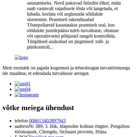
suunamiseks. Need pakuvad füüsilist tõket, mida
saab vastavalt vajadusele tõsta või langetada, et
lubada, keelata või aeglustada sõidukite
sisenemist. Peamised rakendusalad
Tõstepollareid kasutatakse peamiselt seal, kus
sõidukite juurdepääsu tuleb turvalisuse, ohutuse
või operatiivsetel põhjustel rangelt kontrollida.
Tüüpilised asukohad on järgmised: tolli- ja
piirikontroll...
Meie eesmärk on jagada kogemusi ja tehnoloogiat turvatööstusega
üle maailma, et edendada turvalisuse arengut.
võtke meiega ühendust
telefon
008613402897943
aadress
Nr 389, 3. lõik, idapoolne kolmas ringtee, Pengzhou
tööstuspark, Chengdu, Sichuani provints, Hiina.