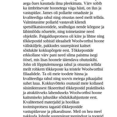
aega õues kasutada ilma pleekimata. Värv sobib
ka ümbritsevate hoonetega väga hästi, on ilus ja
vastupidav. James oli pollarite omaduste ja
kvaliteediga rahul ning otsustas need meilt tellida.
Valmistasime pollarid vastavalt kliendi
spetsifikatsioonidele, sealhulgas nende kõrguse ja
läbimõõdu nõuetele, ning toimetasime need
objektile. Paigaldusprotsess oli kiire ja lihtne ning
tõkkepostid sobisid ideaalselt Woolworthsi hoone
välisküljele, pakkudes suurepärast kaitset
sõidukite kokkupõrgete eest. Tõkkepostide
erkkollane värv pani need silma paistma isegi
öösel, mis lisas hoonele täiendava ohutuskihi.
John oli lõpptulemusega rahul ja otsustas tellida
meilt rohkem tõkkeposte ka teistele Woolworthsi
filiaalidele. Ta oli meie toodete hinna ja
kvaliteediga rahul ning soovis meiega pikaajalist
suhet luua. Kokkuvõtteks osutusid meie kollased
süsinikterasest fikseeritud tõkkepostid praktiliseks
ja atraktiivseks lahenduseks Woolworthsi hoone
kaitsmiseks juhuslike sõidukikahjustuste eest.
Kvaliteetsed materjalid ja hoolikas
tootmisprotsess tagasid tõkkepostide
vastupidavuse ja pikaealisuse. Meil ​​on hea meel
pakkuda Johnile suurepärast teenindust ja tooteid