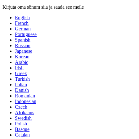
Kirjuta oma sõnum siia ja saada see meile
English
French
German
Portuguese
Spanish
Russian
Japanese
Korean
Arabic
Irish
Greek
Turkish
Italian
Danish
Romanian
Indonesian
Czech
Afrikaans
Swedish
Polish
Basque
Catalan