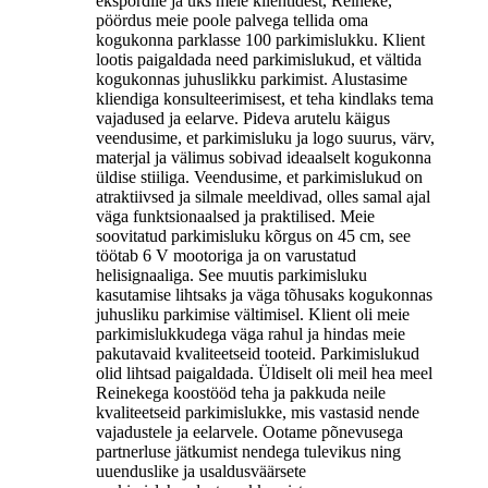
ekspordile ja üks meie klientidest, Reineke,
pöördus meie poole palvega tellida oma
kogukonna parklasse 100 parkimislukku. Klient
lootis paigaldada need parkimislukud, et vältida
kogukonnas juhuslikku parkimist. Alustasime
kliendiga konsulteerimisest, et teha kindlaks tema
vajadused ja eelarve. Pideva arutelu käigus
veendusime, et parkimisluku ja logo suurus, värv,
materjal ja välimus sobivad ideaalselt kogukonna
üldise stiiliga. Veendusime, et parkimislukud on
atraktiivsed ja silmale meeldivad, olles samal ajal
väga funktsionaalsed ja praktilised. Meie
soovitatud parkimisluku kõrgus on 45 cm, see
töötab 6 V mootoriga ja on varustatud
helisignaaliga. See muutis parkimisluku
kasutamise lihtsaks ja väga tõhusaks kogukonnas
juhusliku parkimise vältimisel. Klient oli meie
parkimislukkudega väga rahul ja hindas meie
pakutavaid kvaliteetseid tooteid. Parkimislukud
olid lihtsad paigaldada. Üldiselt oli meil hea meel
Reinekega koostööd teha ja pakkuda neile
kvaliteetseid parkimislukke, mis vastasid nende
vajadustele ja eelarvele. Ootame põnevusega
partnerluse jätkumist nendega tulevikus ning
uuenduslike ja usaldusväärsete