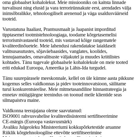
oma globaalset kohalolekut. Meie missiooniks on kaitsta linnade
turvalisust ning elusid ja vara terrorirünnakute eest, arendades välja
inimsõbralikke, tehnoloogiliselt arenenud ja väga usaldusväärseid
tooteid.
Varustatuna Itaaliast, Prantsusmaalt ja Jaapanist imporditud
tipptasemel tootmistehnoloogiaga, toodame kõrgetasemelisi
terrorismivastaseid tooteid, mis vastavad kõige rangematele
kvaliteedinõuetele. Meie lahendusi rakendatakse laialdaselt
valitsusasutustes, sõjaväebaasides, vanglates, koolides,
lennujaamades, omavalitsuste väljakutel ja muudes kriitilistes
kohtades. Tänu tugevale globaalsele kohalolekule on meie tooted
eriti edukad Euroopa, Ameerika ja Lähis-Ida turgudel.
Tänu suurepärasele meeskonnale, kellel on üle kümne aasta pikkune
kogemus selles valdkonnas ja pidev tooteinnovatsioon, säilitame
turul konkurentsieelise. Meie mitmetasandiline hinnastrateegia ja
ennetav müügijärgne teenindus on toonud meile klientide seas
silmapaistva maine.
Valdkonna teerajajana oleme saavutanud:
ISO9001 rahvusvahelise kvaliteedisüsteemi sertifitseerimine
CE-märgis (Euroopa vastavusmärk)
Avaliku Julgeoleku Ministeeriumi kokkupõrketestide aruanne
Riiklik kõrgtehnoloogilise ettevõtte sertifitseerimine