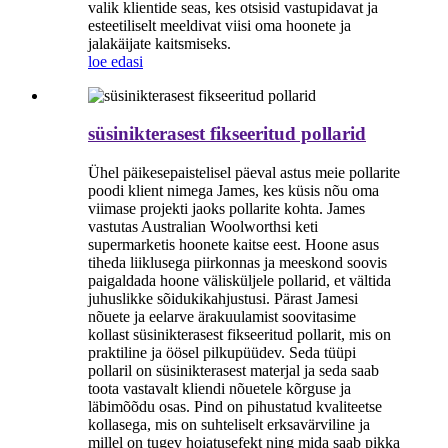
valik klientide seas, kes otsisid vastupidavat ja
esteetiliselt meeldivat viisi oma hoonete ja
jalakäijate kaitsmiseks.
loe edasi
süsinikterasest fikseeritud pollarid
Ühel päikesepaistelisel päeval astus meie pollarite
poodi klient nimega James, kes küsis nõu oma
viimase projekti jaoks pollarite kohta. James
vastutas Australian Woolworthsi keti
supermarketis hoonete kaitse eest. Hoone asus
tiheda liiklusega piirkonnas ja meeskond soovis
paigaldada hoone välisküljele pollarid, et vältida
juhuslikke sõidukikahjustusi. Pärast Jamesi
nõuete ja eelarve ärakuulamist soovitasime
kollast süsinikterasest fikseeritud pollarit, mis on
praktiline ja öösel pilkupüüdev. Seda tüüpi
pollaril on süsinikterasest materjal ja seda saab
toota vastavalt kliendi nõuetele kõrguse ja
läbimõõdu osas. Pind on pihustatud kvaliteetse
kollasega, mis on suhteliselt erksavärviline ja
millel on tugev hoiatusefekt ning mida saab pikka