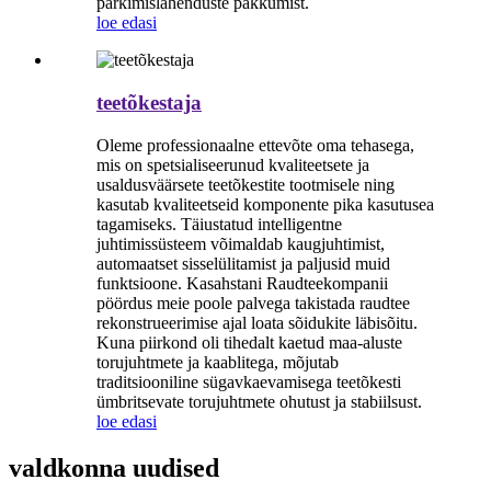
parkimislahenduste pakkumist.
loe edasi
teetõkestaja
Oleme professionaalne ettevõte oma tehasega,
mis on spetsialiseerunud kvaliteetsete ja
usaldusväärsete teetõkestite tootmisele ning
kasutab kvaliteetseid komponente pika kasutusea
tagamiseks. Täiustatud intelligentne
juhtimissüsteem võimaldab kaugjuhtimist,
automaatset sisselülitamist ja paljusid muid
funktsioone. Kasahstani Raudteekompanii
pöördus meie poole palvega takistada raudtee
rekonstrueerimise ajal loata sõidukite läbisõitu.
Kuna piirkond oli tihedalt kaetud maa-aluste
torujuhtmete ja kaablitega, mõjutab
traditsiooniline sügavkaevamisega teetõkesti
ümbritsevate torujuhtmete ohutust ja stabiilsust.
loe edasi
valdkonna uudised