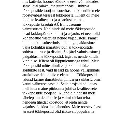
mis kaitseks hoonet sõidukite eest, võimaldades
samal ajal jalakäijate juurdepääsu. Juhtiva
tõkkepostide tootjana soovitasime kliendile meie
roostevabast terasest tõkkeposte. Klient oli meie
toodete kvaliteedist ja asjaolust, et meie
tõkkeposte kasutati AÜE muuseumis,
vaimustuses. Nad hindasid meie tõkkepostide
head kokkupõrkekindlust ja asjaolu, et need olid
kohandatud vastavalt nende vajadustele. Pärast
hoolikat konsulteerimist kliendiga pakkusime
välja kohaliku maastiku põhjal tõkkepostide
sobiva suuruse ja disaini. Seejärel valmistasime ja
paigaldasime tõkkepostid, tagades nende kindla
kinnituse. Klient oli lõpptulemusega rahul. Meie
tõkkepostid mitte ainult ei pakkunud tõket
sõidukite eest, vaid lisasid ka hoone välispinnale
atraktiivse dekoratiivse elemendi. Tõkkepostid
talusid karme ilmastikutingimusi ja säilitasid oma
kauni välimuse aastaid. Selle projekti edu aitas
meil luua maine piirkonna juhtiva kvaliteetsete
tõkkepostide tootjana. Kliendid hindasid meie
tähelepanu detailidele ja valmisolekut teha
nendega tihedat koostööd, et leida nende
vajadustele ideaalne lahendus. Meie roostevabast
terasest tõkkepostid olid jätkuvalt populaarne