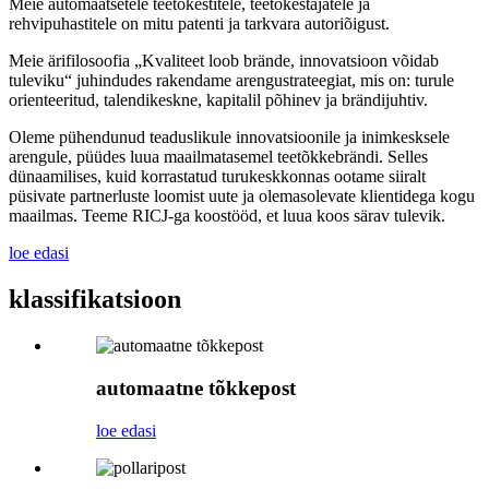
Meie automaatsetele teetõkestitele, teetõkestajatele ja
rehvipuhastitele on mitu patenti ja tarkvara autoriõigust.
Meie ärifilosoofia „Kvaliteet loob brände, innovatsioon võidab
tuleviku“ juhindudes rakendame arengustrateegiat, mis on: turule
orienteeritud, talendikeskne, kapitalil põhinev ja brändijuhtiv.
Oleme pühendunud teaduslikule innovatsioonile ja inimkesksele
arengule, püüdes luua maailmatasemel teetõkkebrändi. Selles
dünaamilises, kuid korrastatud turukeskkonnas ootame siiralt
püsivate partnerluste loomist uute ja olemasolevate klientidega kogu
maailmas. Teeme RICJ-ga koostööd, et luua koos särav tulevik.
loe edasi
klassifikatsioon
automaatne tõkkepost
loe edasi