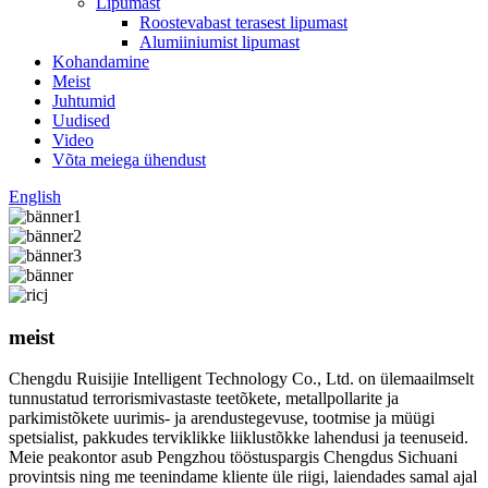
Lipumast
Roostevabast terasest lipumast
Alumiiniumist lipumast
Kohandamine
Meist
Juhtumid
Uudised
Video
Võta meiega ühendust
English
meist
Chengdu Ruisijie Intelligent Technology Co., Ltd. on ülemaailmselt
tunnustatud terrorismivastaste teetõkete, metallpollarite ja
parkimistõkete uurimis- ja arendustegevuse, tootmise ja müügi
spetsialist, pakkudes terviklikke liiklustõkke lahendusi ja teenuseid.
Meie peakontor asub Pengzhou tööstuspargis Chengdus Sichuani
provintsis ning me teenindame kliente üle riigi, laiendades samal ajal