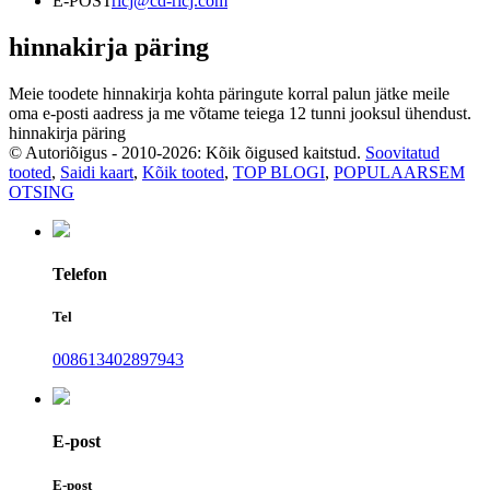
E-POST
ricj@cd-ricj.com
hinnakirja päring
Meie toodete hinnakirja kohta päringute korral palun jätke meile
oma e-posti aadress ja me võtame teiega 12 tunni jooksul ühendust.
hinnakirja päring
© Autoriõigus - 2010-2026: Kõik õigused kaitstud.
Soovitatud
tooted
,
Saidi kaart
,
Kõik tooted
,
TOP BLOGI
,
POPULAARSEM
OTSING
Telefon
Tel
008613402897943
E-post
E-post