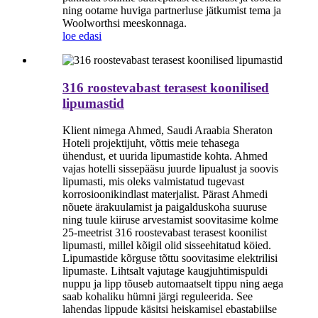
ning ootame huviga partnerluse jätkumist tema ja
Woolworthsi meeskonnaga.
loe edasi
316 roostevabast terasest koonilised
lipumastid
Klient nimega Ahmed, Saudi Araabia Sheraton
Hoteli projektijuht, võttis meie tehasega
ühendust, et uurida lipumastide kohta. Ahmed
vajas hotelli sissepääsu juurde lipualust ja soovis
lipumasti, mis oleks valmistatud tugevast
korrosioonikindlast materjalist. Pärast Ahmedi
nõuete ärakuulamist ja paigalduskoha suuruse
ning tuule kiiruse arvestamist soovitasime kolme
25-meetrist 316 roostevabast terasest koonilist
lipumasti, millel kõigil olid sisseehitatud köied.
Lipumastide kõrguse tõttu soovitasime elektrilisi
lipumaste. Lihtsalt vajutage kaugjuhtimispuldi
nuppu ja lipp tõuseb automaatselt tippu ning aega
saab kohaliku hümni järgi reguleerida. See
lahendas lippude käsitsi heiskamisel ebastabiilse