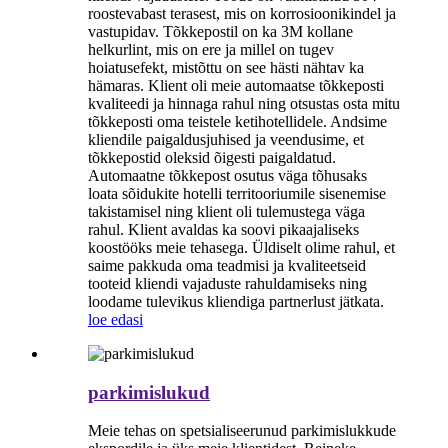
roostevabast terasest, mis on korrosioonikindel ja
vastupidav. Tõkkepostil on ka 3M kollane
helkurlint, mis on ere ja millel on tugev
hoiatusefekt, mistõttu on see hästi nähtav ka
hämaras. Klient oli meie automaatse tõkkeposti
kvaliteedi ja hinnaga rahul ning otsustas osta mitu
tõkkeposti oma teistele ketihotellidele. Andsime
kliendile paigaldusjuhised ja veendusime, et
tõkkepostid oleksid õigesti paigaldatud.
Automaatne tõkkepost osutus väga tõhusaks
loata sõidukite hotelli territooriumile sisenemise
takistamisel ning klient oli tulemustega väga
rahul. Klient avaldas ka soovi pikaajaliseks
koostööks meie tehasega. Üldiselt olime rahul, et
saime pakkuda oma teadmisi ja kvaliteetseid
tooteid kliendi vajaduste rahuldamiseks ning
loodame tulevikus kliendiga partnerlust jätkata.
loe edasi
parkimislukud
Meie tehas on spetsialiseerunud parkimislukkude