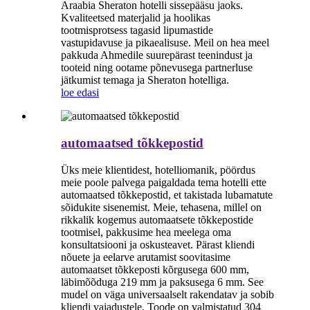
Araabia Sheraton hotelli sissepääsu jaoks.
Kvaliteetsed materjalid ja hoolikas
tootmisprotsess tagasid lipumastide
vastupidavuse ja pikaealisuse. Meil on hea meel
pakkuda Ahmedile suurepärast teenindust ja
tooteid ning ootame põnevusega partnerluse
jätkumist temaga ja Sheraton hotelliga.
loe edasi
automaatsed tõkkepostid
Üks meie klientidest, hotelliomanik, pöördus
meie poole palvega paigaldada tema hotelli ette
automaatsed tõkkepostid, et takistada lubamatute
sõidukite sisenemist. Meie, tehasena, millel on
rikkalik kogemus automaatsete tõkkepostide
tootmisel, pakkusime hea meelega oma
konsultatsiooni ja oskusteavet. Pärast kliendi
nõuete ja eelarve arutamist soovitasime
automaatset tõkkeposti kõrgusega 600 mm,
läbimõõduga 219 mm ja paksusega 6 mm. See
mudel on väga universaalselt rakendatav ja sobib
kliendi vajadustele. Toode on valmistatud 304