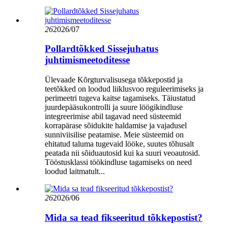
26
2026/07
Pollardtõkked Sissejuhatus
juhtimismeetoditesse
Ülevaade Kõrgturvalisusega tõkkepostid ja
teetõkked on loodud liiklusvoo reguleerimiseks ja
perimeetri tugeva kaitse tagamiseks. Täiustatud
juurdepääsukontrolli ja suure löögikindluse
integreerimise abil tagavad need süsteemid
korrapärase sõidukite haldamise ja vajadusel
sunniviisilise peatamise. Meie süsteemid on
ehitatud taluma tugevaid lööke, suutes tõhusalt
peatada nii sõiduautosid kui ka suuri veoautosid.
Tööstusklassi töökindluse tagamiseks on need
loodud laitmatult...
26
2026/06
Mida sa tead fikseeritud tõkkepostist?