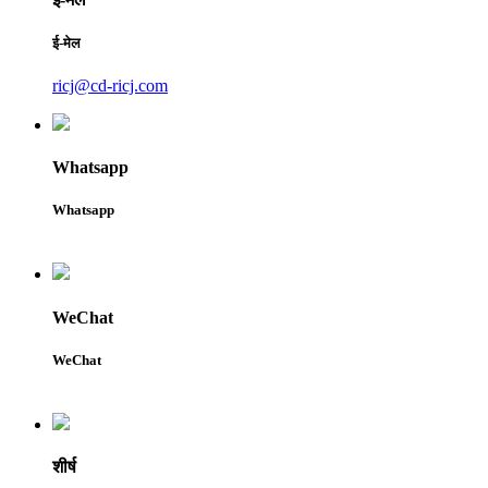
ई-मेल
ricj@cd-ricj.com
Whatsapp
Whatsapp
WeChat
WeChat
शीर्ष