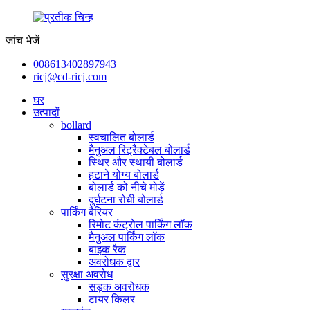
जांच भेजें
008613402897943
ricj@cd-ricj.com
घर
उत्पादों
bollard
स्वचालित बोलार्ड
मैनुअल रिट्रैक्टेबल बोलार्ड
स्थिर और स्थायी बोलार्ड
हटाने योग्य बोलार्ड
बोलार्ड को नीचे मोड़ें
दुर्घटना रोधी बोलार्ड
पार्किंग बैरियर
रिमोट कंट्रोल पार्किंग लॉक
मैनुअल पार्किंग लॉक
बाइक रैक
अवरोधक द्वार
सुरक्षा अवरोध
सड़क अवरोधक
टायर किलर