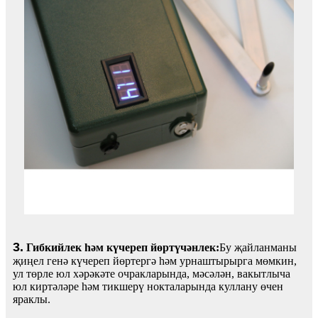
3.
Гибкийлек һәм күчереп йөртүчәнлек:
Бу җайланманы
җиңел генә күчереп йөртергә һәм урнаштырырга мөмкин,
ул төрле юл хәрәкәте очракларында, мәсәлән, вакытлыча
юл киртәләре һәм тикшерү нокталарында куллану өчен
яраклы.