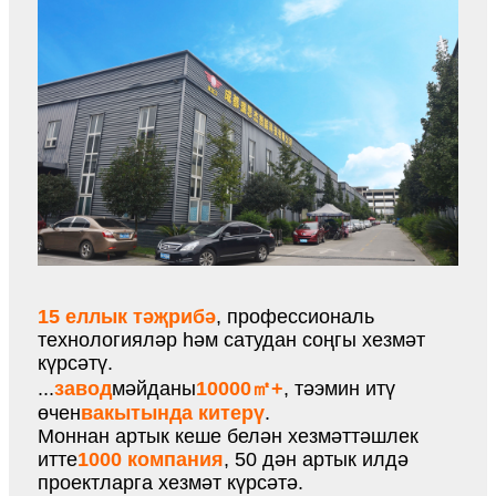
15 еллык тәҗрибә
, профессиональ
технологияләр һәм сатудан соңгы хезмәт
күрсәтү.
...
завод
мәйданы
10000㎡+
, тәэмин итү
өчен
вакытында китерү
.
Моннан артык кеше белән хезмәттәшлек
итте
1000 компания
, 50 дән артык илдә
проектларга хезмәт күрсәтә.