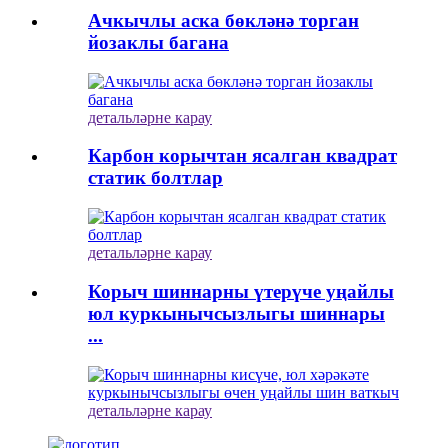
Ачкычлы аска бөкләнә торган
йозаклы багана
детальләрне карау
Карбон корычтан ясалган квадрат
статик болтлар
детальләрне карау
Корыч шиннарны үтерүче уңайлы
юл куркынычсызлыгы шиннары
...
детальләрне карау