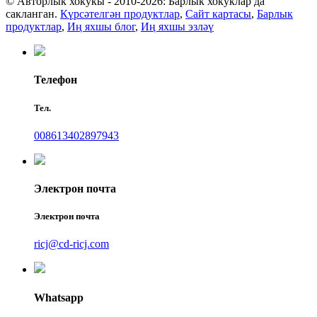
© Авторлык хокукы - 2010-2026: Барлык хокуклар да
сакланган.
Күрсәтелгән продуктлар
,
Сайт картасы
,
Барлык
продуктлар
,
Иң яхшы блог
,
Иң яхшы эзләү
Телефон
Тел.
008613402897943
Электрон почта
Электрон почта
ricj@cd-ricj.com
Whatsapp