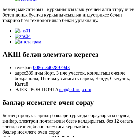
Безнең максатыбыз - куркынычсызлык үсешен алга этәрү өчен
бөтен дөнья буенча куркынычсызлык индустриясе белән
тәҗрибә һәм технологияләр белән уртаклашу.
АКШ белән элемтәгә керегез
телефон
008613402897943
адрес
389 нчы йорт, 3 нче участок, көнчыгыш өченче
боҗра юлы, Пэнчжоу сәнәгать паркы, Чэнду, Сычуань,
Кытай.
ЭЛЕКТРОН ПОЧТА
ricj@cd-ricj.com
бәяләр исемлеге өчен сорау
Безнең продуктларның бәяләре турында сорауларыгыз булса,
зинһар, электрон почтагызны безгә калдырыгыз, без 12 сәгать
эчендә сезнең белән элемтәгә керәчәкбез.
бәяләр исемлеге өчен сорау