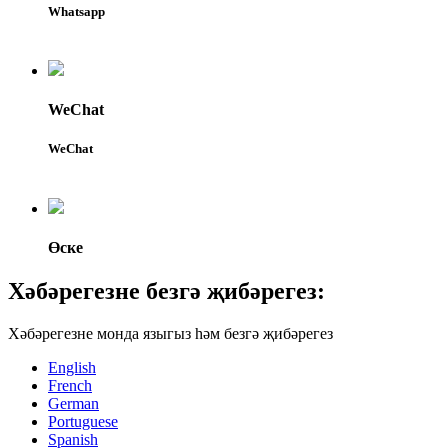
Whatsapp
WeChat
WeChat
Өске
Хәбәрегезне безгә җибәрегез:
Хәбәрегезне монда языгыз һәм безгә җибәрегез
English
French
German
Portuguese
Spanish