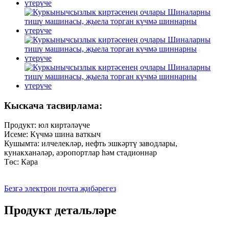
Кыскача тасвирлама:
Продукт: юл киртәләүче
Исеме: Күчмә шина ваткыч
Кушымта: илчелекләр, нефть эшкәртү заводлары,
кунакханәләр, аэропортлар һәм стадионнар
Төс: Кара
Безгә электрон почта җибәрегез
Продукт детальләре