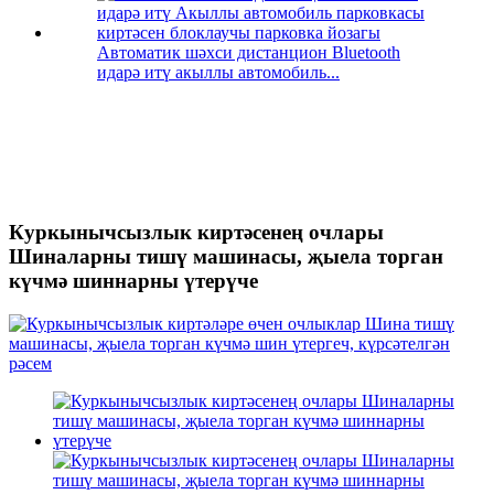
Автоматик шәхси дистанцион Bluetooth
идарә итү акыллы автомобиль...
Куркынычсызлык киртәсенең очлары
Шиналарны тишү машинасы, җыела торган
күчмә шиннарны үтерүче