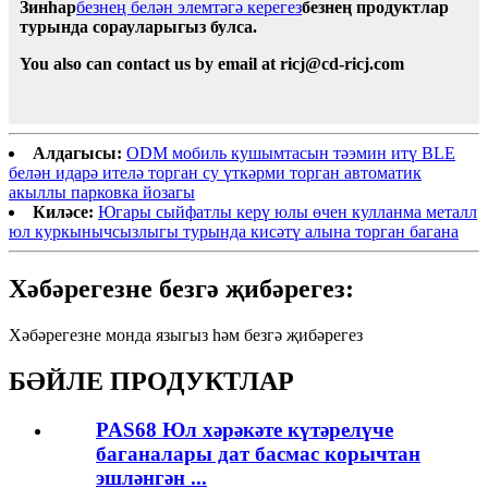
Зинһар
безнең белән элемтәгә керегез
безнең продуктлар
турында сорауларыгыз булса.
You also can contact us by email at ricj@cd-ricj.com
Алдагысы:
ODM мобиль кушымтасын тәэмин итү BLE
белән идарә ителә торган су үткәрми торган автоматик
акыллы парковка йозагы
Киләсе:
Югары сыйфатлы керү юлы өчен кулланма металл
юл куркынычсызлыгы турында кисәтү алына торган багана
Хәбәрегезне безгә җибәрегез:
Хәбәрегезне монда языгыз һәм безгә җибәрегез
БӘЙЛЕ ПРОДУКТЛАР
PAS68 Юл хәрәкәте күтәрелүче
баганалары дат басмас корычтан
эшләнгән ...