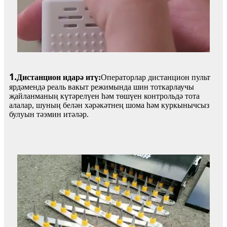
1.
Дистанцион идарә итү:
Операторлар дистанцион пульт
ярдәмендә реаль вакыт режимында шин тоткарлаучы
җайланманың күтәрелүен һәм төшүен контрольдә тота
алалар, шуның белән хәрәкәтнең шома һәм куркынычсыз
булуын тәэмин итәләр.