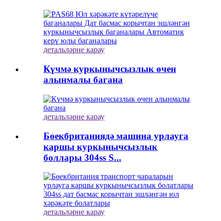
детальләрне карау
Күчмә куркынычсызлык өчен
алынмалы багана
детальләрне карау
Бөекбританиядә машина урлауга
каршы куркынычсызлык
боллары 304ss S...
детальләрне карау