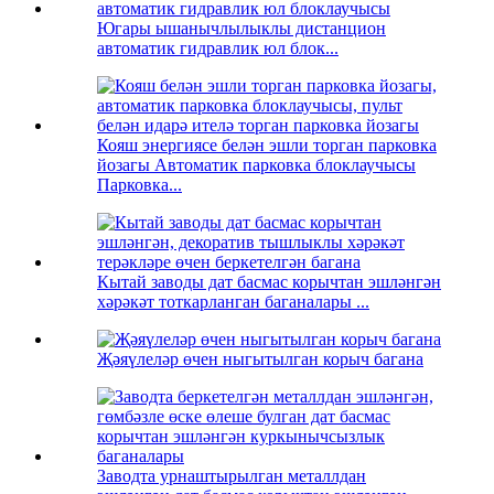
Югары ышанычлылыклы дистанцион
автоматик гидравлик юл блок...
Кояш энергиясе белән эшли торган парковка
йозагы Автоматик парковка блоклаучысы
Парковка...
Кытай заводы дат басмас корычтан эшләнгән
хәрәкәт тоткарланган баганалары ...
Җәяүлеләр өчен ныгытылган корыч багана
Заводта урнаштырылган металлдан