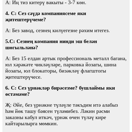
A: Иң тиз китерү вакыты - 3-7 көн.
4. С: Сез сәүдә компаниясеме яки
җитештерүчеме?
A: Без завод, сезнең килүегезне рәхим итегез.
5.С: Сезнең компания нинди эш белән
шөгыльләнә?
A: Без 15 елдан артык профессиональ металл багана,
юл хәрәкәте чикләүләре, парковка йозагы, шина
йозагы, юл блокаторы, бизәкләү флагштогы
җитештерүчесе.
6. С: Сез үрнәкләр бирәсезме? бушлаймы яки
өстәмәме?
Җ: Әйе, без үрнәкне түләүле тәкъдим итә алабыз
һәм йөк ташу бәясен түләмибез. Ләкин рәсми
заказны кабул иткәч, үрнәк өчен түләү кире
кайтарылырга мөмкин.