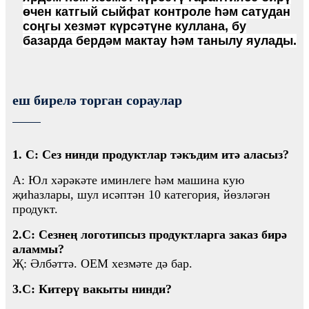
өчен катгый сыйфат контроле һәм сатудан
соңгы хезмәт күрсәтүне куллана, бу
базарда бердәм мактау һәм танылу яулады.
еш бирелә торган сораулар
1. С: Сез нинди продуктлар тәкъдим итә аласыз?
A: Юл хәрәкәте иминлеге һәм машина кую
җиһазлары, шул исәптән 10 категория, йөзләгән
продукт.
2.С: Сезнең логотипсыз продуктларга заказ бирә
аламмы?
Җ: Әлбәттә. OEM хезмәте дә бар.
3.С: Китерү вакыты нинди?