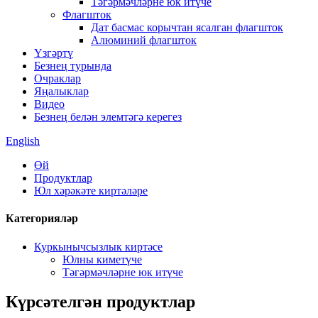
Тәгәрмәчләрне юк итүче
Флагшток
Дат басмас корычтан ясалган флагшток
Алюминий флагшток
Үзгәртү
Безнең турында
Очраклар
Яңалыклар
Видео
Безнең белән элемтәгә керегез
English
Өй
Продуктлар
Юл хәрәкәте киртәләре
Категорияләр
Куркынычсызлык киртәсе
Юлны киметүче
Тәгәрмәчләрне юк итүче
Күрсәтелгән продуктлар