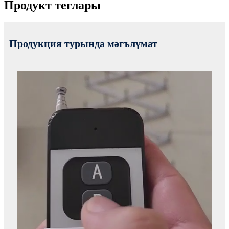
Продукт теглары
Продукция турында мәгълүмат