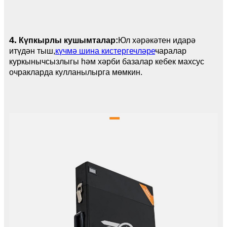
4.
Күпкырлы кушымталар:
Юл хәрәкәтен идарә
итүдән тыш,
күчмә шина кистергечләре
чаралар
куркынычсызлыгы һәм хәрби базалар кебек махсус
очракларда кулланылырга мөмкин.