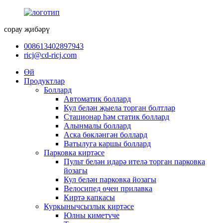
сорау җибәрү
008613402897943
ricj@cd-ricj.com
Өй
Продуктлар
Боллард
Автоматик боллард
Кул белән җыела торган болтлар
Стационар һәм статик боллард
Алынмалы боллард
Аска бөкләнгән боллард
Ватылуга каршы боллард
Парковка киртәсе
Пульт белән идарә ителә торган парковка
йозагы
Кул белән парковка йозагы
Велосипед өчен прилавка
Киртә капкасы
Куркынычсызлык киртәсе
Юлны киметүче