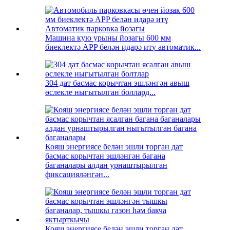
Машина кую урыны йозагы 600 мм
биеклектә APP белән идарә итү автоматик...
304 дат басмас корычтан эшләнгән авыш
өслекле ныгытылган боллард...
Кояш энергиясе белән эшли торган дат
басмас корычтан эшләнгән багана
баганалары алдан урнаштырылган
фиксацияләнгән...
Кояш энергиясе белән эшли торган дат