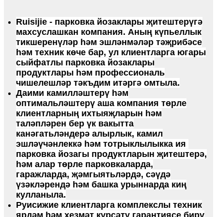
Ruisijie - парковка йозаклары җитештерүгә
махсуслашкан компания. Аның күпьеллык
тикшеренүләр һәм эшләнмәләр тәҗрибәсе
һәм техник көче бар, ул клиентларга югары
сыйфатлы парковка йозаклары
продуктлары һәм профессиональ
чишелешләр тәкъдим итәргә омтыла.
Даими камилләштерү һәм
оптимальләштерү аша компания төрле
клиентларның ихтыяҗларын һәм
таләпләрен бер үк вакытта
канәгатьләндерә алырлык, камил
эшләүчәнлеккә һәм тотрыклылыкка ия ​​
парковка йозагы продуктларын җитештерә,
һәм алар төрле парковкаларда,
гаражларда, җәмгыятьләрдә, сәүдә
үзәкләрендә һәм башка урыннарда киң
кулланыла.
Руисижие клиентларга комплекслы техник
ярдәм һәм хезмәт күрсәтү гарантиясе бирү