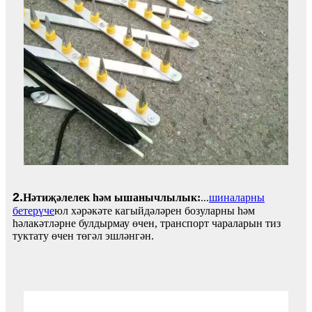
2.
Нәтиҗәлелек һәм ышанычлылык:
...
шиналарны
бетерүче
юл хәрәкәте кагыйдәләрен бозуларны һәм
һәлакәтләрне булдырмау өчен, транспорт чараларын тиз
туктату өчен төгәл эшләнгән.