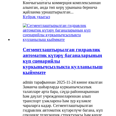
Көнчыгыштагы коммерция комплексыннан
алынган, анда төп керү урынына берничә
җайланма урнаштырылган...
Күбрәк укыгыз
Сегментлаштырылган гидравлик
автоматик күтәрү баганаларының
күп сценарийлы
куркынычсызлыкта кулланылыш
кыйммәте
admin тарафыннан 2025-11-24 көнне язылган
Заманча шәһәрләрдә куркынычсызлык
таләпләре арта бара, сәүдә районнарыннан
һәм дәүләт учреждениеләреннән алып
транспорт үзәкләренә һәм зур күләмле
чараларга кадәр. Сегментлаштырылган
гидравлик автоматик күтәрелүче багана, күп
секцияле телескопик структурасы һәм көчле