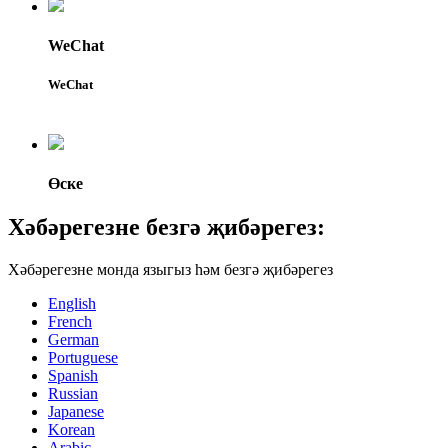
WeChat
WeChat
Өске
Хәбәрегезне безгә җибәрегез:
Хәбәрегезне монда языгыз һәм безгә җибәрегез
English
French
German
Portuguese
Spanish
Russian
Japanese
Korean
Arabic