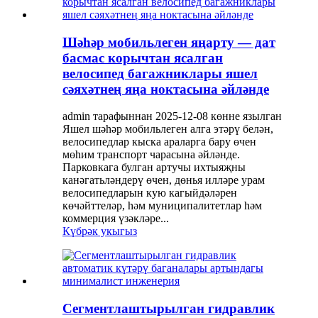
Шәһәр мобильлеген яңарту — дат
басмас корычтан ясалган
велосипед багажниклары яшел
сәяхәтнең яңа ноктасына әйләнде
admin тарафыннан 2025-12-08 көнне язылган
Яшел шәһәр мобильлеген алга этәрү белән,
велосипедлар кыска араларга бару өчен
мөһим транспорт чарасына әйләнде.
Парковкага булган артучы ихтыяҗны
канәгатьләндерү өчен, дөнья илләре урам
велосипедларын кую кагыйдәләрен
көчәйттеләр, һәм муниципалитетлар һәм
коммерция үзәкләре...
Күбрәк укыгыз
Сегментлаштырылган гидравлик