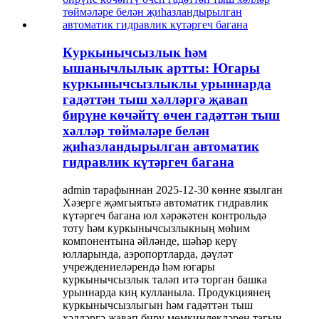
Куркынычсызлык һәм
ышанычлылык артты: Югары
куркынычсызлыклы урыннарда
гадәттән тыш хәлләргә җавап
бирүне көчәйтү өчен гадәттән тыш
хәлләр төймәләре белән
җиһазландырылган автоматик
гидравлик күтәргеч багана
admin тарафыннан 2025-12-30 көнне язылган
Хәзерге җәмгыятьтә автоматик гидравлик
күтәргеч багана юл хәрәкәтен контрольдә
тоту һәм куркынычсызлыкның мөһим
компонентына әйләнде, шәһәр керү
юлларында, аэропортларда, дәүләт
учреждениеләрендә һәм югары
куркынычсызлык таләп итә торган башка
урыннарда киң кулланыла. Продукциянең
куркынычсызлыгын һәм гадәттән тыш
хәлләргә җавап бирү мөмкинлекләрен тагын