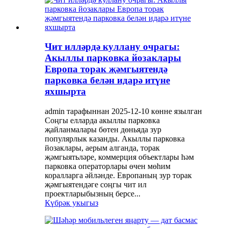
Чит илләрдә куллану очрагы:
Акыллы парковка йозаклары
Европа торак җәмгыятендә
парковка белән идарә итүне
яхшырта
admin тарафыннан 2025-12-10 көнне язылган
Соңгы елларда акыллы парковка
җайланмалары бөтен дөньяда зур
популярлык казанды. Акыллы парковка
йозаклары, аерым алганда, торак
җәмгыятьләре, коммерция объектлары һәм
парковка операторлары өчен мөһим
коралларга әйләнде. Европаның зур торак
җәмгыятендәге соңгы чит ил
проектларыбызның берсе...
Күбрәк укыгыз