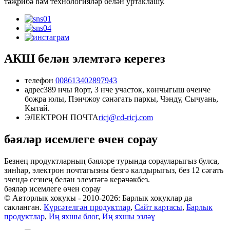
тәҗрибә һәм технологияләр белән уртаклашу.
АКШ белән элемтәгә керегез
телефон
008613402897943
адрес
389 нчы йорт, 3 нче участок, көнчыгыш өченче
боҗра юлы, Пэнчжоу сәнәгать паркы, Чэнду, Сычуань,
Кытай.
ЭЛЕКТРОН ПОЧТА
ricj@cd-ricj.com
бәяләр исемлеге өчен сорау
Безнең продуктларның бәяләре турында сорауларыгыз булса,
зинһар, электрон почтагызны безгә калдырыгыз, без 12 сәгать
эчендә сезнең белән элемтәгә керәчәкбез.
бәяләр исемлеге өчен сорау
© Авторлык хокукы - 2010-2026: Барлык хокуклар да
сакланган.
Күрсәтелгән продуктлар
,
Сайт картасы
,
Барлык
продуктлар
,
Иң яхшы блог
,
Иң яхшы эзләү