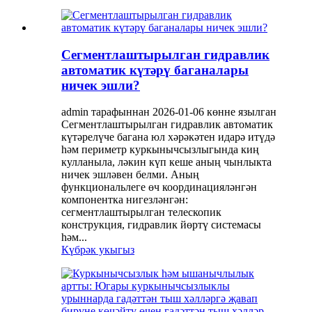
Сегментлаштырылган гидравлик
автоматик күтәрү баганалары
ничек эшли?
admin тарафыннан 2026-01-06 көнне язылган
Сегментлаштырылган гидравлик автоматик
күтәрелүче багана юл хәрәкәтен идарә итүдә
һәм периметр куркынычсызлыгында киң
кулланыла, ләкин күп кеше аның чынлыкта
ничек эшләвен белми. Аның
функциональлеге өч координацияләнгән
компонентка нигезләнгән:
сегментлаштырылган телескопик
конструкция, гидравлик йөртү системасы
һәм...
Күбрәк укыгыз