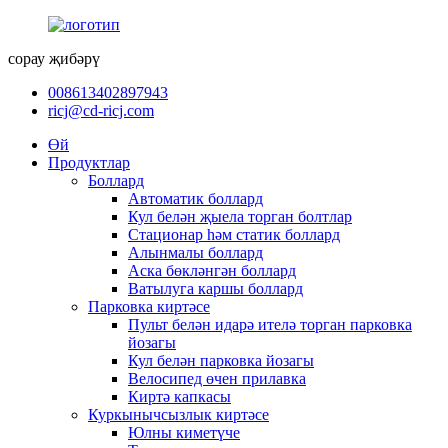
сорау җибәрү
008613402897943
ricj@cd-ricj.com
Өй
Продуктлар
Боллард
Автоматик боллард
Кул белән җыела торган болтлар
Стационар һәм статик боллард
Алынмалы боллард
Аска бөкләнгән боллард
Ватылуга каршы боллард
Парковка киртәсе
Пульт белән идарә ителә торган парковка
йозагы
Кул белән парковка йозагы
Велосипед өчен прилавка
Киртә капкасы
Куркынычсызлык киртәсе
Юлны киметүче