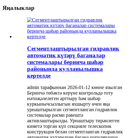
Яңалыклар
Сегментлаштырылган гидравлик
автоматик күтәрү баганалар
системалары берничә шәһәр
районында кулланылышка
кертелде
admin тарафыннан 2026-01-12 көнне язылган
Берничә төбәктә керүне контрольдә тоту
нәтиҗәлелеген арттыру һәм шәһәр
куркынычсызлыгын яхшырту өчен яңа
урнаштырылган сегментланган гидравлик
системалар рәсми рәвештә
активлаштырылды. Урнаштыру тирәнлеген
киметә торган күп секцияле телескопик
конструкция белән сегментланган гидравлик
автоматик күтәрелүче багана популярлаша