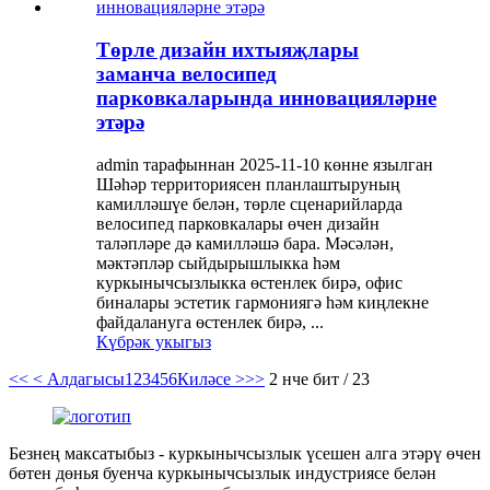
Төрле дизайн ихтыяҗлары
заманча велосипед
парковкаларында инновацияләрне
этәрә
admin тарафыннан 2025-11-10 көнне язылган
Шәһәр территориясен планлаштыруның
камилләшүе белән, төрле сценарийларда
велосипед парковкалары өчен дизайн
таләпләре дә камилләшә бара. Мәсәлән,
мәктәпләр сыйдырышлыкка һәм
куркынычсызлыкка өстенлек бирә, офис
биналары эстетик гармониягә һәм киңлекне
файдалануга өстенлек бирә, ...
Күбрәк укыгыз
<<
< Алдагысы
1
2
3
4
5
6
Киләсе >
>>
2 нче бит / 23
Безнең максатыбыз - куркынычсызлык үсешен алга этәрү өчен
бөтен дөнья буенча куркынычсызлык индустриясе белән