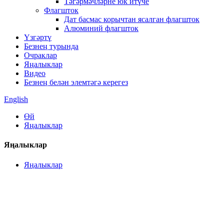
Тәгәрмәчләрне юк итүче
Флагшток
Дат басмас корычтан ясалган флагшток
Алюминий флагшток
Үзгәртү
Безнең турында
Очраклар
Яңалыклар
Видео
Безнең белән элемтәгә керегез
English
Өй
Яңалыклар
Яңалыклар
Яңалыклар