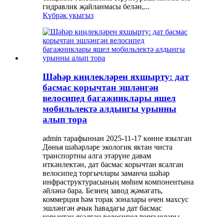
гидравлик җайланмасы белән,...
Күбрәк укыгыз
Шәһәр киңлекләрен яхшырту: дат
басмас корычтан эшләнгән
велосипед багажниклары яшел
мобильлектә алдынгы урынны
алып тора
admin тарафыннан 2025-11-17 көнне язылган
Дөнья шәһәрләре экологик яктан чиста
транспортны алга этәрүне дәвам
иткәнлектән, дат басмас корычтан ясалган
велосипед торгычлары заманча шәһәр
инфраструктурасының мөһим компонентына
әйләнә бара. Безнең завод җәмәгать,
коммерция һәм торак зоналары өчен махсус
эшләнгән ачык һавадагы дат басмас
корычтан ясалган велосипед торгычлары