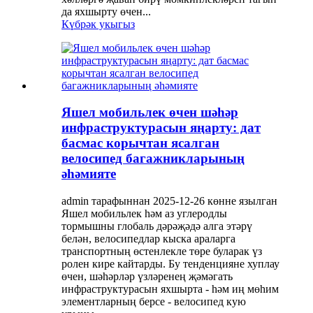
да яхшырту өчен...
Күбрәк укыгыз
Яшел мобильлек өчен шәһәр
инфраструктурасын яңарту: дат
басмас корычтан ясалган
велосипед багажникларының
әһәмияте
admin тарафыннан 2025-12-26 көнне язылган
Яшел мобильлек һәм аз углеродлы
тормышны глобаль дәрәҗәдә алга этәрү
белән, велосипедлар кыска араларга
транспортның өстенлекле төре буларак үз
ролен кире кайтарды. Бу тенденцияне хуплау
өчен, шәһәрләр үзләренең җәмәгать
инфраструктурасын яхшырта - һәм иң мөһим
элементларның берсе - велосипед кую