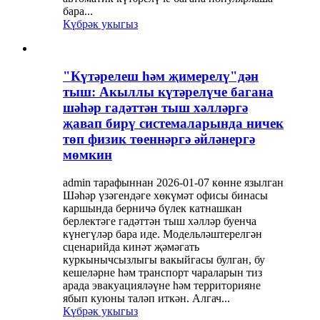
бара...
Күбрәк укыгыз
"Күтәрелеш һәм җимерелү"дән
тыш: Акыллы күтәрелүче багана
шәһәр гадәттән тыш хәлләргә
җавап бирү системаларында ничек
төп физик төеннәргә әйләнергә
мөмкин
admin тарафыннан 2026-01-07 көнне язылган
Шәһәр үзәгендәге хөкүмәт офисы бинасы
каршында берничә бүлек катнашкан
берлектәге гадәттән тыш хәлләр буенча
күнегүләр бара иде. Модельләштерелгән
сценарийда кинәт җәмәгать
куркынычсызлыгы вакыйгасы булган, бу
кешеләрне һәм транспорт чараларын тиз
арада эвакуацияләүне һәм территорияне
ябып куюны таләп иткән. Алгач...
Күбрәк укыгыз