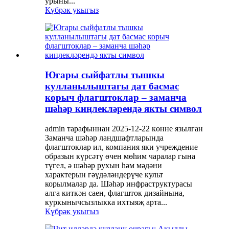
урыны...
Күбрәк укыгыз
Югары сыйфатлы тышкы
кулланылыштагы дат басмас
корыч флагштоклар – заманча
шәһәр киңлекләрендә якты символ
admin тарафыннан 2025-12-22 көнне язылган
Заманча шәһәр ландшафтларында
флагштоклар ил, компания яки учреждение
образын күрсәтү өчен мөһим чаралар гына
түгел, ә шәһәр рухын һәм мәдәни
характерын гәүдәләндерүче культ
корылмалар да. Шәһәр инфраструктурасы
алга киткән саен, флагшток дизайнына,
куркынычсызлыкка ихтыяҗ арта...
Күбрәк укыгыз