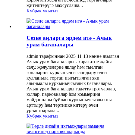
җитештерүгә махсуслаша...
Күбрәк укыгыз
Сезне аңларга ярдәм итә - Ачык
урам баганалары
admin тарафыннан 2025-11-13 көнне язылган
Ачык урам баганалары - хәрәкәтне җайга
салу, җәяүлеләрне яклау һәм тыелган
зоналарны куркынычсызландыру өчен
кулланыла торган ныгытылган яки
алынмалы куркынычсызлык баганалары.
Ачык урам баганалары гадәттә тротуарлар,
юллар, парковкалар һәм коммерция
мәйданнары буйлап куркынычсызлыкны
арттыру һәм тәртипкә китерү өчен
урнаштырыла...
Күбрәк укыгыз