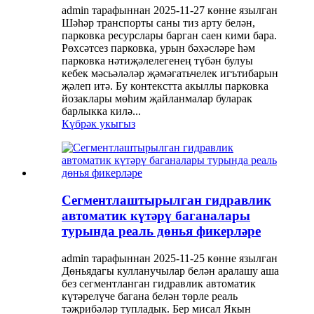
admin тарафыннан 2025-11-27 көнне язылган
Шәһәр транспорты саны тиз арту белән,
парковка ресурслары барган саен кими бара.
Рөхсәтсез парковка, урын бәхәсләре һәм
парковка нәтиҗәлелегенең түбән булуы
кебек мәсьәләләр җәмәгатьчелек игътибарын
җәлеп итә. Бу контекстта акыллы парковка
йозаклары мөһим җайланмалар буларак
барлыкка килә...
Күбрәк укыгыз
Сегментлаштырылган гидравлик
автоматик күтәрү баганалары
турында реаль дөнья фикерләре
admin тарафыннан 2025-11-25 көнне язылган
Дөньядагы кулланучылар белән аралашу аша
без сегментланган гидравлик автоматик
күтәрелүче багана белән төрле реаль
тәҗрибәләр тупладык. Бер мисал Якын