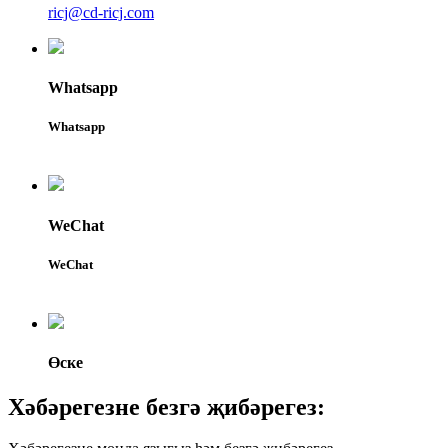
ricj@cd-ricj.com
Whatsapp
Whatsapp
WeChat
WeChat
Өске
Хәбәрегезне безгә җибәрегез: