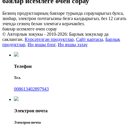
бәяләр исемлеге өчен сорау
Безнең продуктларның бәяләре турында сорауларыгыз булса,
зинһар, электрон почтагызны безгә калдырыгыз, без 12 сәгать
эчендә сезнең белән элемтәгә керәчәкбез.
бәяләр исемлеге өчен сорау
© Авторлык хокукы - 2010-2026: Барлык хокуклар да
сакланган.
Күрсәтелгән продуктлар
,
Сайт картасы
,
Барлык
продуктлар
,
Иң яхшы блог
,
Иң яхшы эзләү
Телефон
Тел.
008613402897943
Электрон почта
Электрон почта