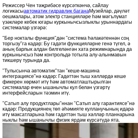
Режиссер Чен тәҗрибәсе күрсәткәнчә, сайлау
логикасы
автоматик гидравлик багана
Музейлар, дәүләт
оешмалары, атом электр станцияләре һәм мәгълүмат
үзәкләре кебек югары куркынычсызлыклы урыннардагы
системалар үзгәрә:
"Бер нокталы функция"дән "система һәлакәтеннән соң
торгызу"га кадәр: Бу гадәти функцияләрне генә түгел, ә
аның барлык алдан билгеләнгән хата режимнарында да
куркынычсыз һәм контрольдә тотыла алу-алынмавын
тикшерү турында да.
"Тулысынча автоматик"тан "кеше-машина
интеграциясе"нә кадәр: Гадәттән тыш хәлләрдә кеше
фикерен хөрмәт итү һәм автоматлаштырылган
системалар өчен ышанычлы кул белән үзгәртү
интерфейсларын тәэмин итү.
"Сатып алу продуктлары"ннан "Сатып алу гарантиясе"нә
кадәр: Продукциянең төп әһәмияте кулланучының идарә
итү максатларына һәм гадәттән тыш хәлләр планнарына
ныклы һәм ышанычлы физик ярдәм күрсәтүдә ята.