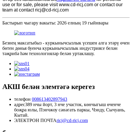
use or for sale, please visit www.cd-ricj.com or contact our
team at contact ricj@cd-ricj.com
Бастырып чыгару вакыты: 2026 елның 19 гыйнвары
Безнең максатыбыз - куркынычсызлык үсешен алга этәрү өчен
бөтен дөнья буенча куркынычсызлык индустриясе белән
тәҗрибә һәм технологияләр белән уртаклашу.
АКШ белән элемтәгә керегез
телефон
008613402897943
адрес
389 нчы йорт, 3 нче участок, көнчыгыш өченче
боҗра юлы, Пэнчжоу сәнәгать паркы, Чэнду, Сычуань,
Кытай.
ЭЛЕКТРОН ПОЧТА
ricj@cd-ricj.com