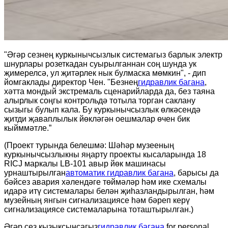
"Әгәр сезнең куркынычсызлык системагыз барлык электр
шнурлары розеткадан суырылганнан соң шунда ук
җимерелсә, ул җитәрлек нык булмаска мөмкин", - дип
йомгаклады директор Чен. "Безнең
гидравлик багана
,
хәтта мондый экстремаль сценарийларда да, без таяна
алырлык соңгы контрольдә тотыла торган саклану
сызыгы булып кала. Бу куркынычсызлык өлкәсендә
җитди җаваплылык йөкләгән оешмалар өчен бик
кыйммәтле.”
(Проект турында белешмә: Шәһәр музееның
куркынычсызлыкны яңарту проекты кысаларында 18
RICJ маркалы LB-101 авыр йөк машинасы
урнаштырылган
автоматик гидравлик багана
, барысы да
бәйсез авария хәлендәге төймәләр һәм ике схемалы
идарә итү системалары белән җиһазландырылган, һәм
музейның янгын сигнализациясе һәм бәреп керү
сигнализациясе системаларына тоташтырылган.)
Әгәр сез кызыксынсагыз
гидравлик багана
for personal