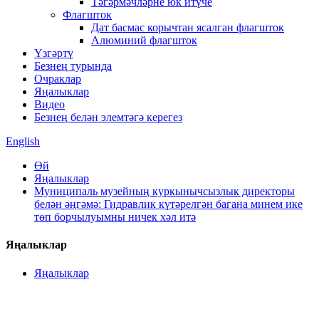
Тәгәрмәчләрне юк итүче
Флагшток
Дат басмас корычтан ясалган флагшток
Алюминий флагшток
Үзгәртү
Безнең турында
Очраклар
Яңалыклар
Видео
Безнең белән элемтәгә керегез
English
Өй
Яңалыклар
Муниципаль музейның куркынычсызлык директоры
белән әңгәмә: Гидравлик күтәрелгән багана минем ике
төп борчылуымны ничек хәл итә
Яңалыклар
Яңалыклар