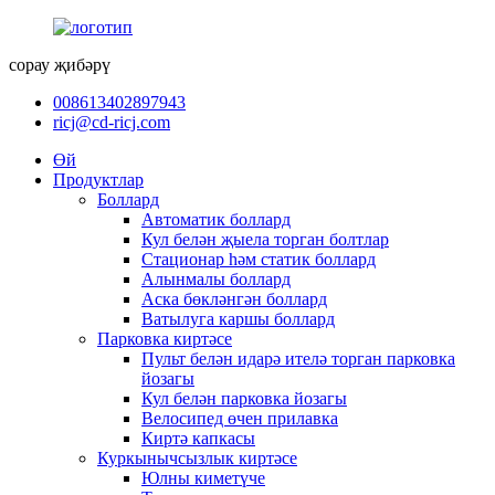
сорау җибәрү
008613402897943
ricj@cd-ricj.com
Өй
Продуктлар
Боллард
Автоматик боллард
Кул белән җыела торган болтлар
Стационар һәм статик боллард
Алынмалы боллард
Аска бөкләнгән боллард
Ватылуга каршы боллард
Парковка киртәсе
Пульт белән идарә ителә торган парковка
йозагы
Кул белән парковка йозагы
Велосипед өчен прилавка
Киртә капкасы
Куркынычсызлык киртәсе
Юлны киметүче