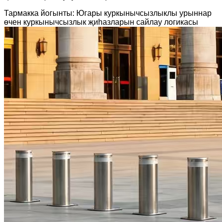
Тармакка йогынты: Югары куркынычсызлыклы урыннар
өчен куркынычсызлык җиһазларын сайлау логикасы