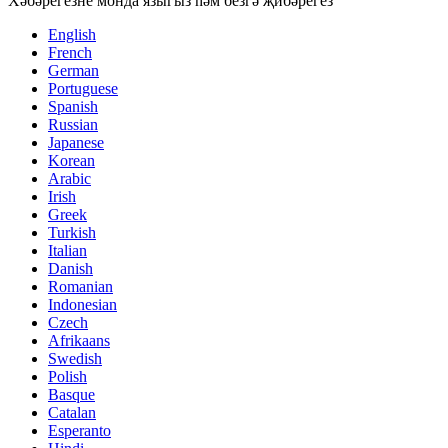
Хәбәрегезне монда языгыз һәм безгә җибәрегез
English
French
German
Portuguese
Spanish
Russian
Japanese
Korean
Arabic
Irish
Greek
Turkish
Italian
Danish
Romanian
Indonesian
Czech
Afrikaans
Swedish
Polish
Basque
Catalan
Esperanto