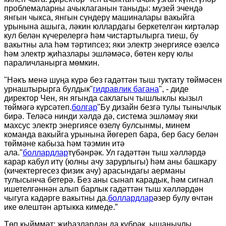
проблемаларны ачыклаганын таныды: музей эчендә
янгын чыкса, янгын сүндерү машиналары вакыйга
урынына ашыга, ләкин юллардагы беркетелгән киртәләр
кул белән күчерелергә һәм чистартылырга тиеш, бу
вакытны ала һәм тәртипсез; яки электр энергиясе өзелсә
һәм электр җиһазлары эшләмәсә, бөтен керү юлы
параличланырга мөмкин.
"Нәкъ менә шуңа күрә без гадәттән тыш туктату төймәсен
урнаштырырга булдык"
гидравлик багана
", - диде
директор Чен, ян ягында саклагыч тышлыклы кызыл
төймәгә күрсәтеп.
болгар
"Бу дизайн безгә тулы тынычлык
бирә. Теләсә нинди хәлдә дә, система эшләмәү яки
махсус электр энергиясе өзелү булсынмы, минем
команда вакыйга урынына йөгереп бара, бер басу белән
төймәне кабыза һәм тәэмин итә
ала."
боллардлар
түбәнрәк. Ул гадәттән тыш хәлләрдә
карар кабул итү (юлны ачу зарурлыгы) һәм аны башкару
(кичектергесез физик ачу) арасындагы аерманы
тулысынча бетерә. Без аны сынап карадык, һәм сигнал
ишетелгәннән алып барлык гадәттән тыш хәлләрдән
чыгуга кадәрге вакытны да.
боллардлар
әзер булу өчтән
ике өлештән артыкка кимеде.”
Төп кыйммәт: җиһазлардан да күбрәк, ышанычлы