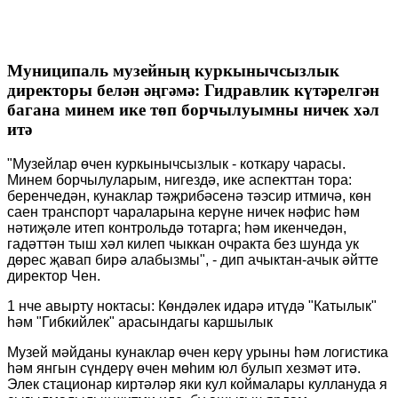
Муниципаль музейның куркынычсызлык
директоры белән әңгәмә: Гидравлик күтәрелгән
багана минем ике төп борчылуымны ничек хәл
итә
"Музейлар өчен куркынычсызлык - коткару чарасы.
Минем борчылуларым, нигездә, ике аспекттан тора:
беренчедән, кунаклар тәҗрибәсенә тәэсир итмичә, көн
саен транспорт чараларына керүне ничек нәфис һәм
нәтиҗәле итеп контрольдә тотарга; һәм икенчедән,
гадәттән тыш хәл килеп чыккан очракта без шунда ук
дөрес җавап бирә алабызмы", - дип ачыктан-ачык әйтте
директор Чен.
1 нче авырту ноктасы: Көндәлек идарә итүдә "Катылык"
һәм "Гибкийлек" арасындагы каршылык
Музей мәйданы кунаклар өчен керү урыны һәм логистика
һәм янгын сүндерү өчен мөһим юл булып хезмәт итә.
Элек стационар киртәләр яки кул коймалары куллануда я