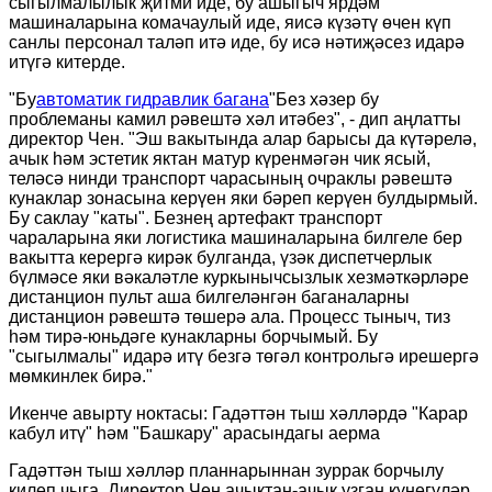
сыгылмалылык җитми иде, бу ашыгыч ярдәм
машиналарына комачаулый иде, яисә күзәтү өчен күп
санлы персонал таләп итә иде, бу исә нәтиҗәсез идарә
итүгә китерде.
"Бу
автоматик гидравлик багана
"Без хәзер бу
проблеманы камил рәвештә хәл итәбез", - дип аңлатты
директор Чен. "Эш вакытында алар барысы да күтәрелә,
ачык һәм эстетик яктан матур күренмәгән чик ясый,
теләсә нинди транспорт чарасының очраклы рәвештә
кунаклар зонасына керүен яки бәреп керүен булдырмый.
Бу саклау "каты". Безнең артефакт транспорт
чараларына яки логистика машиналарына билгеле бер
вакытта керергә кирәк булганда, үзәк диспетчерлык
бүлмәсе яки вәкаләтле куркынычсызлык хезмәткәрләре
дистанцион пульт аша билгеләнгән баганаларны
дистанцион рәвештә төшерә ала. Процесс тыныч, тиз
һәм тирә-юньдәге кунакларны борчымый. Бу
"сыгылмалы" идарә итү безгә төгәл контрольгә ирешергә
мөмкинлек бирә."
Икенче авырту ноктасы: Гадәттән тыш хәлләрдә "Карар
кабул итү" һәм "Башкару" арасындагы аерма
Гадәттән тыш хәлләр планнарыннан зуррак борчылу
килеп чыга. Директор Чен ачыктан-ачык узган күнегүләр