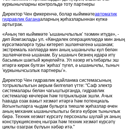
куркынычларны контрольдә тоту партнеры
Директор Чен фикеренчә, болар кыйммәте
автоматик
гидравлик багана
аларның җиһазларыннан күпкә
артыграк.
«Аның төп кыйммәте 'ышанычлылык' тәэмин итүдә», -
дип йомгаклады ул. «Көндәлек операцияләрдә мин аның
күрсәтмәләргә туры китереп эшләячәгенә ышанам;
экстремаль хәлләрдә мин аның ышанычлы кул белән
эшләячәгенә ышанам. Бу ышаныч безнең идарә итү
басымын шактый җиңеләйтә. Ул хәзер игътибарлы эш
итәргә кирәк булган 'җиһаз' түгел, ә ышанычлы, тыныч
'куркынычсызлык партнеры'».
Директор Чен гидравлик җайланма системасының
тотрыклылыгын аерым билгеләп үтте: “Саф электр
системалары белән чагыштырганда, гидравлик
системалар көчлерәк һәм тотрыклырак эшли. Ачык
һавада озак вакыт хезмәт итәргә һәм потенциаль
йогынтыларга чыдам булырга тиешле җиһазлар өчен
аның механик ышанычлылыгы безгә күбрәк тынычлык
бирә. Техник хезмәт күрсәтү персоналы шулай ук ​​аның
конструкциясенең ныграк һәм техник хезмәт күрсәтү
циклы озаграк булуын хәбәр итә.”