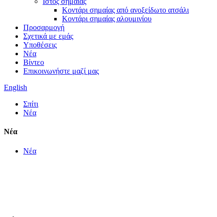
Ιστός σημαίας
Κοντάρι σημαίας από ανοξείδωτο ατσάλι
Κοντάρι σημαίας αλουμινίου
Προσαρμογή
Σχετικά με εμάς
Υποθέσεις
Νέα
Βίντεο
Επικοινωνήστε μαζί μας
English
Σπίτι
Νέα
Νέα
Νέα