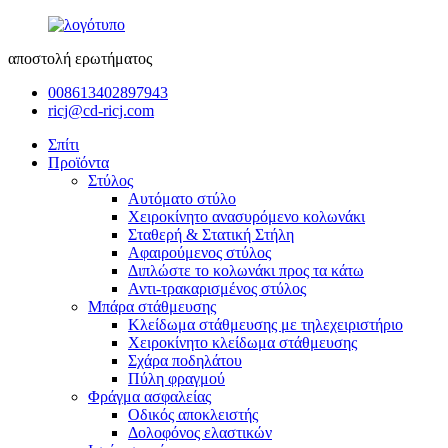
αποστολή ερωτήματος
008613402897943
ricj@cd-ricj.com
Σπίτι
Προϊόντα
Στύλος
Αυτόματο στύλο
Χειροκίνητο ανασυρόμενο κολωνάκι
Σταθερή & Στατική Στήλη
Αφαιρούμενος στύλος
Διπλώστε το κολωνάκι προς τα κάτω
Αντι-τρακαρισμένος στύλος
Μπάρα στάθμευσης
Κλείδωμα στάθμευσης με τηλεχειριστήριο
Χειροκίνητο κλείδωμα στάθμευσης
Σχάρα ποδηλάτου
Πύλη φραγμού
Φράγμα ασφαλείας
Οδικός αποκλειστής
Δολοφόνος ελαστικών