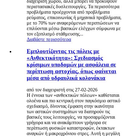
διαχείριση χώρου, αλλά μπορεί να προκύψουν
περιστασιακές δυσλειτουργίες. Τα περισσότερα
προβλήματα προέρχονται από προβλήματα
ρεύματος, επικοινωνίας ή μηχανικά προβλήματα,
με το 70% των αναφερόμενων περιπτώσεων να
επιλύονται μέσω βασικών ελέγχων σύμφωνα με
τον εξοπλισμό στάθμευσης...
Διαβάστε περισσότερα
Εμπλουτίζοντας τις πόλεις με
«Ανθεκτικότητα»: Σχεδιασμός
κρίσιμων υποδομών με ασφάλεια σε
περίπτωση αστοχίας, όπως φαίνεται
μέσα από υδραυλικά κολονάκια
από τον διαχειριστή στις 27-02-2026
Η έννοια των «ανθεκτικών πόλεων» καθίσταται
ολοένα και πιο κεντρική στον παγκόσμιο αστικό
σχεδιασμό, δίνοντας έμφαση στην ικανότητα
των αστικών συστημάτων να διατηρούν τις
βασικές τους λειτουργίες, να προσαρμόζονται
γρήγορα και να ανακάμπτουν γρήγορα σε
περίπτωση φυσικών καταστροφών, έκτακτων
αναγκών ή μακροχρόνιου στρες. Αυτή η μεγάλη