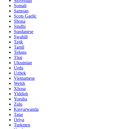
Slovenian
Somali
Samoan
Scots Gaelic
Shona
Sindhi
Sundanese
Swahili
Tajik
Tamil
Telugu
Thai
Ukrainian
Urdu
Uzbek
Vietnamese
Welsh
Xhosa
Yiddish
Yoruba
Zulu
Kinyarwanda
Tatar
Oriya
Turkmen