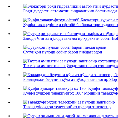
Роҳи дурдасти автоматии гидравликии боэътимоди б
Қулфи таваққуфгоҳи офтобӣ бо блокатори худкори т
Заводи Чин аз пӯлоди зангногир ҳаракати собит Bolt T
Сутунҳои пӯлоди собит барои пиёдагардон
Тахтаҳои амниятии аз пӯлоди зангногир сохташудаи 
Боллардҳои берунии кӯча аз пӯлоди зангногир Slop .
Қулфи худкори таваққуфгоҳ 180° Мошини таваққуфг
Таваққуфгоҳҳои телескопӣ аз пӯлоди зангногир