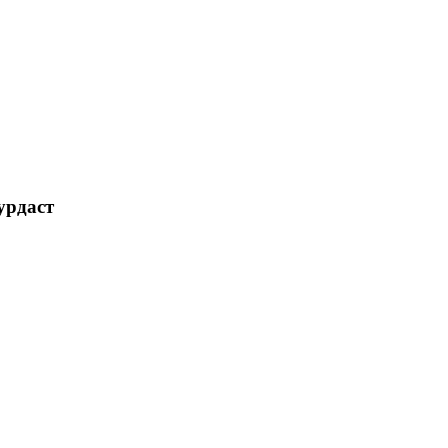
урдаст