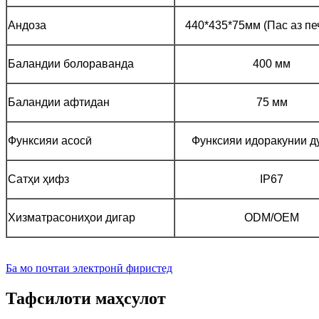
Андоза
440*435*75мм (Пас аз пе
Баландии болораванда
400 мм
Баландии афтидан
75 мм
Функсияи асосӣ
Функсияи идоракунии д
Сатҳи ҳифз
IP67
Хизматрасониҳои дигар
ODM/OEM
Ба мо почтаи электронӣ фиристед
Тафсилоти маҳсулот