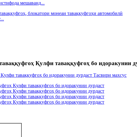
истифода мешаванд...
..
таваққуфгоҳ Қулфи таваққуфгоҳ бо идоракунии д