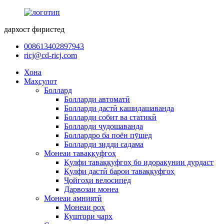
дархост фиристед
008613402897943
ricj@cd-ricj.com
Хона
Маҳсулот
Боллард
Болларди автоматӣ
Болларди дастӣ кашидашаванда
Болларди собит ва статикӣ
Болларди ҷудошаванда
Боллардро ба поён пӯшед
Болларди зидди садама
Монеаи таваққуфгоҳ
Қулфи таваққуфгоҳ бо идоракунии дурдаст
Қулфи дастӣ барои таваққуфгоҳ
Ҷойгоҳи велосипед
Дарвозаи монеа
Монеаи амниятӣ
Монеаи роҳ
Куштори чарх