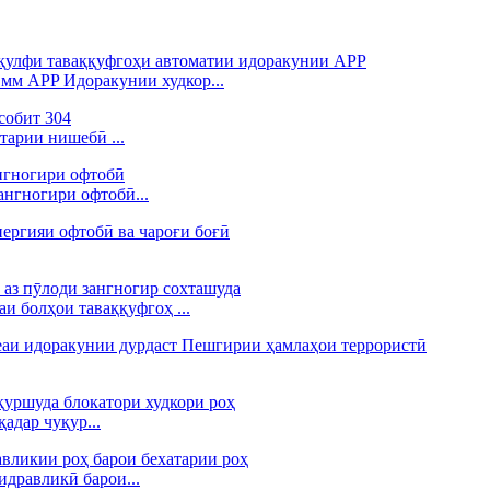
мм APP Идоракунии худкор...
тарии нишебӣ ...
ангногири офтобӣ...
и болҳои таваққуфгоҳ ...
адар чуқур...
идравликӣ барои...