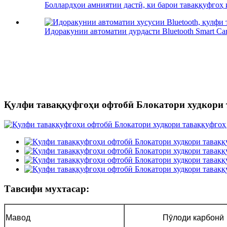
Боллардҳои амниятии дастӣ, ки барои таваққуфгоҳ 
Идоракунии автоматии дурдасти Bluetooth Smart Car.
Қулфи таваққуфгоҳи офтобӣ Блокатори худкори 
Тавсифи мухтасар:
Мавод
Пӯлоди карбонӣ