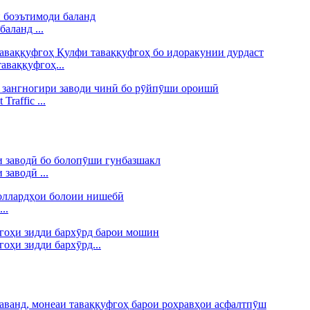
аланд ...
аваққуфгоҳ...
raffic ...
заводӣ ...
..
оҳи зидди бархӯрд...