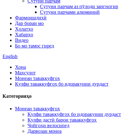
Сутуни парчам
Сутуни парчам аз пӯлоди зангногир
Сутуни парчами алюминий
Фармоишдиҳӣ
Дар бораи мо
Ҳолатҳо
Хабарҳо
Видео
Бо мо тамос гиред
English
Хона
Маҳсулот
Монеаи таваққуфгоҳ
Қулфи таваққуфгоҳ бо идоракунии дурдаст
Категорияҳо
Монеаи таваққуфгоҳ
Қулфи таваққуфгоҳ бо идоракунии дурдаст
Қулфи дастӣ барои таваққуфгоҳ
Ҷойгоҳи велосипед
Дарвозаи монеа