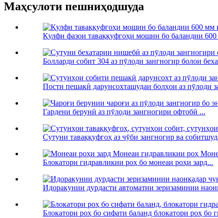
Маҳсулоти пешниҳодшуда
Қулфи фазои таваққуфгоҳи мошин бо баландии 600 
Болларди собит 304 аз пӯлоди зангногир болои беха
Пости пешакӣ дарунсохташудаи болҳои аз пӯлоди з
Гардени берунӣ аз пӯлоди зангногири офтобӣ ...
Сутуни таваққуфгоҳ аз чӯби зангногир ва собитшуда
Блокатори гидравликии роҳ бо монеаи роҳи зард...
Идоракунии дурдасти автоматии зеризаминии наонқ
Блокатори роҳ бо сифати баланд блокатори роҳ бо г