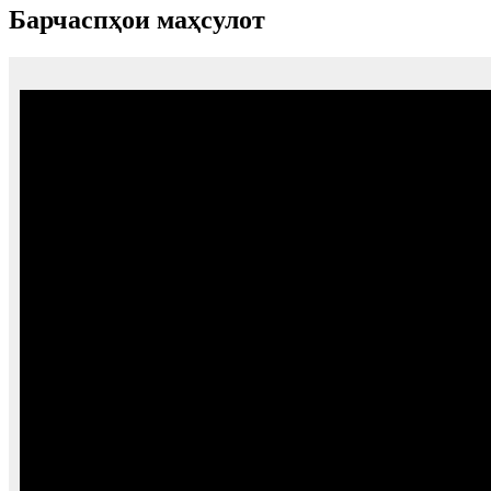
Барчаспҳои маҳсулот