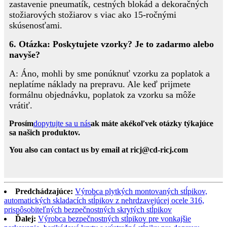
zastavenie pneumatík, cestných blokád a dekoračných
stožiarových stožiarov s viac ako 15-ročnými
skúsenosťami.
6. Otázka: Poskytujete vzorky? Je to zadarmo alebo
navyše?
A: Áno, mohli by sme ponúknuť vzorku za poplatok a
neplatíme náklady na prepravu. Ale keď prijmete
formálnu objednávku, poplatok za vzorku sa môže
vrátiť.
Prosím
dopytujte sa u nás
ak máte akékoľvek otázky týkajúce
sa našich produktov.
You also can contact us by email at ricj@cd-ricj.com
Predchádzajúce:
Výrobca plytkých montovaných stĺpikov,
automatických skladacích stĺpikov z nehrdzavejúcej ocele 316,
prispôsobiteľných bezpečnostných skrytých stĺpikov
Ďalej:
Výrobca bezpečnostných stĺpikov pre vonkajšie