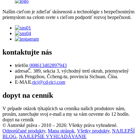
Naším cieľom je zdieľať skúsenosti a technológie s bezpečnostným
priemyslom na celom svete s cieľom podporiť rozvoj bezpečnosti.
kontaktujte nás
telefón
008613402897943
adresa
Č. 389, sekcia 3, východný tretí okruh, priemyselný
park Pengzhou, Čcheng-tu, provincia Sichuan, Čína.
E-MAIL
ricj@cd-ricj.com
dopyt na cenník
V prípade otázok týkajúcich sa cenníka našich produktov nám,
prosím, zanechajte svoj e-mail a my sa vám ozveme do 12 hodín.
dopyt na cenník
© Autorské práva - 2010 – 2026: Všetky práva vyhradené.
Odporúčané produkty
,
Mapa stránok
,
Všetky produkty
,
NAJLEPŠÍ
BLOG
,
NAJLEPŠIE VYHĽADÁVANIE