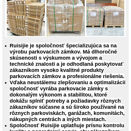
Ruisijie je spoločnosť špecializujúca sa na
výrobu parkovacích zámkov. Má dlhoročné
skúsenosti s výskumom a vývojom a
technické znalosti a je odhodlaná poskytovať
zákazníkom vysoko kvalitné produkty
parkovacích zámkov a profesionálne riešenia.
Vďaka neustálemu zlepšovaniu a optimalizácii
spoločnosť vyrába parkovacie zámky s
dokonalým výkonom a stabilitou, ktoré
dokážu splniť potreby a požiadavky rôznych
zákazníkov súčasne a sú široko používané na
rôznych parkoviskách, garážach, komunitách,
nákupných centrách a iných miestach.
Spoločnosť Ruisijie uplatňuje prísnu kontrolu