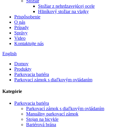
Stožiar
Stožiar z nehrdzavejúcej ocele
Hliníkový stožiar na vlajky
Prispôsobenie
O nás
Prípady
Správy
Video
Kontaktujte nás
English
Domov
Produkty
Parkovacia bariéra
Parkovací zámok s diaľkovým ovládaním
Kategórie
Parkovacia bariéra
Parkovací zámok s diaľkovým ovládaním
Manuálny parkovací zámok
Stojan na bicykle
Bariérová brána