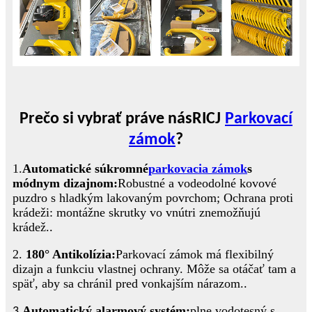
Prečo si vybrať práve nás
RICJ
Parkovací
zámok
?
1.
Automatické súkromné
parkovacia zámok
s
módnym dizajnom:
Robustné a vodeodolné kovové
puzdro s hladkým lakovaným povrchom; Ochrana proti
krádeži: montážne skrutky vo vnútri znemožňujú
krádež.
.
2.
180° Antikolízia:
Parkovací zámok má flexibilný
dizajn a funkciu vlastnej ochrany. Môže sa otáčať tam a
späť, aby sa chránil pred vonkajším nárazom.
.
Automatický alarmový systém:
plne vodotesný s
3.