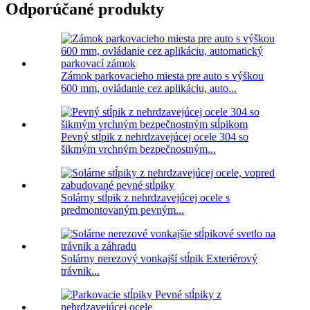
Odporúčané produkty
Zámok parkovacieho miesta pre auto s výškou
600 mm, ovládanie cez aplikáciu, auto...
Pevný stĺpik z nehrdzavejúcej ocele 304 so
šikmým vrchným bezpečnostným...
Solárny stĺpik z nehrdzavejúcej ocele s
predmontovaným pevným...
Solárny nerezový vonkajší stĺpik Exteriérový
trávnik...