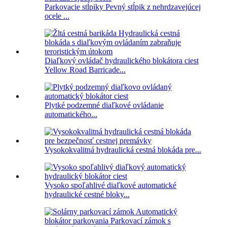
Parkovacie stĺpiky Pevný stĺpik z nehrdzavejúcej
ocele ...
Diaľkový ovládač hydraulického blokátora ciest
Yellow Road Barricade...
Plytké podzemné diaľkové ovládanie
automatického...
Vysokokvalitná hydraulická cestná blokáda pre...
Vysoko spoľahlivé diaľkové automatické
hydraulické cestné bloky...