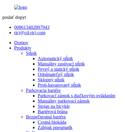
poslať dopyt
008613402897943
ricj@cd-ricj.com
Domov
Produkty
Stĺpik
Automatický stĺpik
Manuálny zasúvací stĺpik
Pevný a statický stĺpik
Odnímateľný stĺpik
Sklopný stĺpik
Proti-havarovaný stĺpik
Parkovacia bariéra
Parkovací zámok s diaľkovým ovládaním
Manuálny parkovací zámok
Stojan na bicykle
Bariérová brána
Bezpečnostná bariéra
Cestná blokáda
Zabijak pneumatík