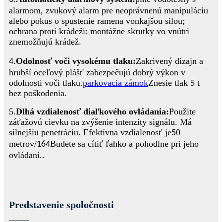
alarmom, zvukový alarm pre neoprávnenú manipuláciu
alebo pokus o spustenie ramena vonkajšou silou;
ochrana proti krádeži: montážne skrutky vo vnútri
znemožňujú krádež
.
Odolnosť voči vysokému tlaku:
Zakrivený dizajn a
4.
hrubší oceľový plášť zabezpečujú dobrý výkon v
odolnosti voči tlaku.
parkovacia zámok
Znesie tlak 5 t
bez poškodenia.
5.
Dlhá vzdialenosť diaľkového ovládania:
Použite
záťažovú cievku na zvýšenie intenzity signálu. Má
silnejšiu penetráciu. Efektívna vzdialenosť je
0
5
metrov/
Budete sa cítiť ľahko a pohodlne pri jeho
164
ovládaní.
.
Predstavenie spoločnosti