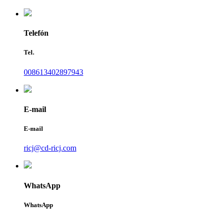
Telefón
Tel.
008613402897943
E-mail
E-mail
ricj@cd-ricj.com
WhatsApp
WhatsApp