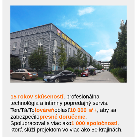
15 rokov skúseností
, profesionálna
technológia a intímny popredajný servis.
Ten/Tá/To
továreň
oblasť
10 000 ㎡+
, aby sa
zabezpečilo
presné doručenie
.
Spolupracoval s viac ako
1 000 spoločností
,
ktorá slúži projektom vo viac ako 50 krajinách.