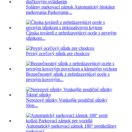
Solárny parkovací zámok Automatický blokátor
parkovania Parkovanie...
Čínska továreň z nehrdzavejúcej ocele s pevným
stĺpikom...
Pevný oceľový stĺpik pre chodcov
Bezpečnostný stĺpik z nehrdzavejúcej ocele s
pevným kovovým...
Nerezové stĺpiky Vonkajšie pouličné stĺpiky
Slop...
Automatický parkovací zámok 180° protikolízny
parkovací...