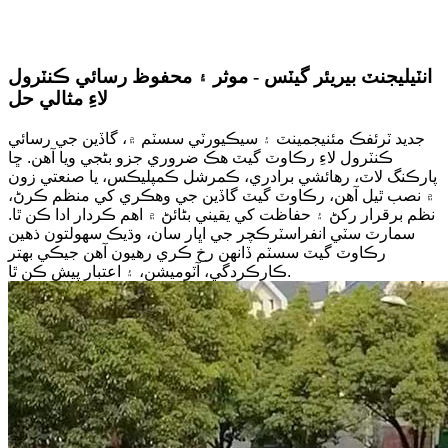
انٽيليجنٽ بيريئر گيٽس - موثر ۽ محفوظ رسائي ڪنٽرول
لاءِ مثالي حل
جديد ٽرئفڪ مئنيجمينٽ ۽ سيڪيورٽي سسٽم ۾، گاڏين جي رسائي
ڪنٽرول لاءِ رڪاوٽ گيٽ هڪ ضروري جزو بڻجي ويا آهن. ڇا
پارڪنگ لاٽ، رهائشي برادري، ڪمرشل ڪمپليڪس، يا صنعتي زون
۾ نصب ٿيل آهن، رڪاوٽ گيٽ گاڏين جي وهڪري کي منظم ڪرڻ،
نظم برقرار رکڻ ۽ حفاظت کي يقيني بڻائڻ ۾ اهم ڪردار ادا ڪن ٿا.
سمارٽ سٽي انفراسٽرڪچر جي اڀار سان، وڌيڪ سهولتون ذهين
رڪاوٽ گيٽ سسٽم ڏانهن رخ ڪري رهيون آهن جيڪي بهتر
ڪارڪردگي، آٽوميشن، ۽ اعتبار پيش ڪن ٿا.