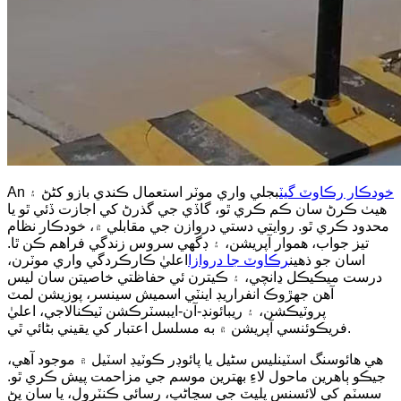
خودڪار رڪاوٽ گيٽ
بجلي واري موٽر استعمال ڪندي بازو کڻڻ ۽
An
هيٺ ڪرڻ سان ڪم ڪري ٿو، گاڏي جي گذرڻ کي اجازت ڏئي ٿو يا
محدود ڪري ٿو. روايتي دستي دروازن جي مقابلي ۾، خودڪار نظام
تيز جواب، هموار آپريشن، ۽ ڊگهي سروس زندگي فراهم ڪن ٿا.
اسان جو ذهين
رڪاوٽ جا دروازا
اعليٰ ڪارڪردگي واري موٽرن،
درست ميڪيڪل ڍانچي، ۽ ڪيترن ئي حفاظتي خاصيتن سان ليس
آهن جهڙوڪ انفراريڊ اينٽي اسميش سينسر، پوزيشن لمٽ
پروٽيڪشن، ۽ ريبائونڊ-آن-ايبسٽرڪشن ٽيڪنالاجي، اعليٰ
فريڪوئنسي آپريشن ۾ به مسلسل اعتبار کي يقيني بڻائي ٿي.
هي هائوسنگ اسٽينلیس سٹیل يا پائوڊر ڪوٽيڊ اسٽيل ۾ موجود آهي،
جيڪو ٻاهرين ماحول لاءِ بهترين موسم جي مزاحمت پيش ڪري ٿو.
سسٽم کي لائسنس پليٽ جي سڃاڻپ، رسائي ڪنٽرول، يا سان پڻ