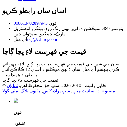
اسان سان رابطو ڪريو
فون
008613402897943
پتو
نمبر 389، سيڪشن 3، اوڀر ٽيون رنگ روڊ، پينگزو انڊسٽريل
پارڪ، چينگدو، سيچوان چين.
ricj@cd-ricj.com
اي ميل
قيمت جي فهرست لاءِ پڇا ڳاڇا
اسان جي شين جي قيمت جي فهرست بابت پڇا ڳاڇا لاءِ، مھرباني
ڪري پنھنجو اي ميل اسان ڏانھن موڪليو ۽ اسان 12 ڪلاڪن اندر
رابطي ۾ ھونداسين.
قيمت جي فهرست لاءِ پڇا ڳاڇا
© ڪاپي رائيٽ - 2010-2026: سڀ حق محفوظ آهن.
نمايان
مصنوعات
,
سائيٽ ميپ
,
سڀ پراڊڪٽس
,
مٿيون بلاگ
,
مٿي ڳولا
فون
ٽيليفون