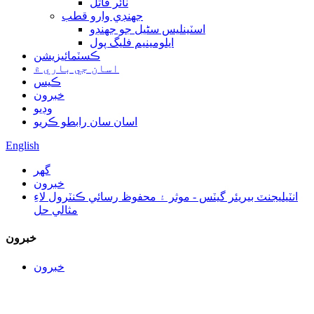
ٽائر قاتل
جهنڊي وارو قطب
اسٽينلیس سٹیل جو جھنڊو
ايلومينيم فليگ پول
ڪسٽمائيزيشن
اسان جي باري ۾
ڪيس
خبرون
وڊيو
اسان سان رابطو ڪريو
English
گھر
خبرون
انٽيليجنٽ بيريئر گيٽس - موثر ۽ محفوظ رسائي ڪنٽرول لاءِ
مثالي حل
خبرون
خبرون