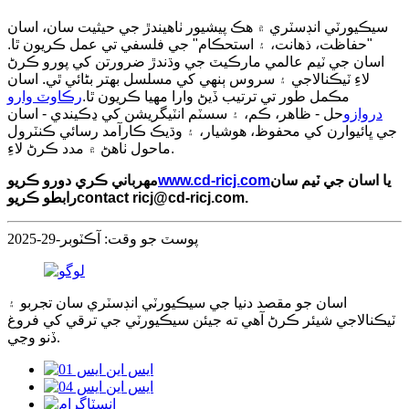
سيڪيورٽي انڊسٽري ۾ هڪ پيشيور ٺاهيندڙ جي حيثيت سان، اسان
"حفاظت، ذهانت، ۽ استحڪام" جي فلسفي تي عمل ڪريون ٿا.
اسان جي ٽيم عالمي مارڪيٽ جي وڌندڙ ضرورتن کي پورو ڪرڻ
لاءِ ٽيڪنالاجي ۽ سروس ٻنهي کي مسلسل بهتر بڻائي ٿي. اسان
مڪمل طور تي ترتيب ڏيڻ وارا مهيا ڪريون ٿا.
رڪاوٽ وارو
دروازو
حل - ظاهر، ڪم، ۽ سسٽم انٽيگريشن کي ڍڪيندي - اسان
جي ڀائيوارن کي محفوظ، هوشيار، ۽ وڌيڪ ڪارآمد رسائي ڪنٽرول
ماحول ٺاهڻ ۾ مدد ڪرڻ لاءِ.
يا اسان جي ٽيم سان
www.cd-ricj.com
مهرباني ڪري دورو ڪريو
.
contact ricj@cd-ricj.com
رابطو ڪريو
پوسٽ جو وقت: آڪٽوبر-29-2025
اسان جو مقصد دنيا جي سيڪيورٽي انڊسٽري سان تجربو ۽
ٽيڪنالاجي شيئر ڪرڻ آهي ته جيئن سيڪيورٽي جي ترقي کي فروغ
ڏنو وڃي.