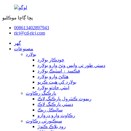
پڇا ڳاڇا موڪليو
008613402897943
ricj@cd-ricj.com
گھر
مصنوعات
بولارڊ
خودڪار بولارڊ
دستي طور تي واپس وٺڻ وارو بولارڊ
فڪسڊ ۽ اسٽيڪ بولارڊ
هٽائڻ وارو بولارڊ
بولارڊ کي هيٺ ڪريو
اينٽي حادثو بولارڊ
پارڪنگ رڪاوٽ
ريموٽ ڪنٽرول پارڪنگ لاڪ
دستي پارڪنگ لاڪ
سائيڪل ريڪ
رڪاوٽ وارو دروازو
سيڪيورٽي رڪاوٽ
روڊ بلاڪ ڪندڙ