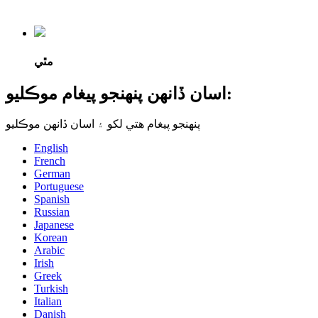
مٿي
اسان ڏانهن پنهنجو پيغام موڪليو:
پنهنجو پيغام هتي لکو ۽ اسان ڏانهن موڪليو
English
French
German
Portuguese
Spanish
Russian
Japanese
Korean
Arabic
Irish
Greek
Turkish
Italian
Danish