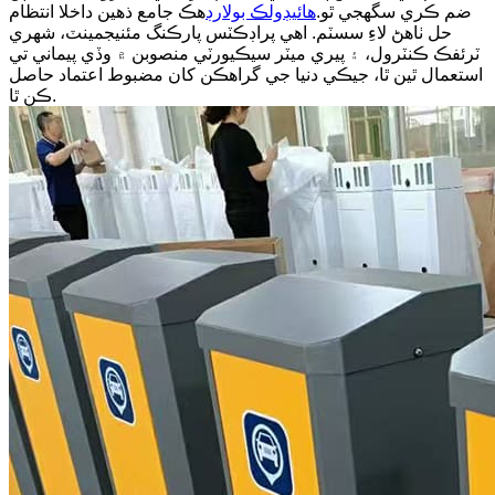
ضم ڪري سگهجي ٿو.
هائيڊولڪ بولارڊ
هڪ جامع ذهين داخلا انتظام
حل ٺاهڻ لاءِ سسٽم. اهي پراڊڪٽس پارڪنگ مئنيجمينٽ، شهري
ٽرئفڪ ڪنٽرول، ۽ پيري ميٽر سيڪيورٽي منصوبن ۾ وڏي پيماني تي
استعمال ٿين ٿا، جيڪي دنيا جي گراهڪن کان مضبوط اعتماد حاصل
ڪن ٿا.