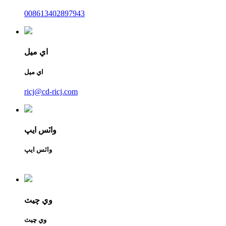
008613402897943
اي ميل
اي ميل
ricj@cd-ricj.com
واٽس ايپ
واٽس ايپ
وي چيٽ
وي چيٽ