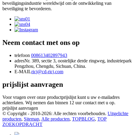
beveiligingsindustrie wereldwijd om de ontwikkeling van
beveiliging te bevorderen.
Neem contact met ons op
telefoon
008613402897943
adres
Nr. 389, sectie 3, oostelijke derde ringweg, industriepark
Pengzhou, Chengdu, Sichuan, China.
E-MAIL
ricj@cd-ricj.com
prijslijst aanvragen
Voor vragen over onze productprijslijst kunt u uw e-mailadres
achterlaten. Wij nemen dan binnen 12 uur contact met u op.
prijslijst aanvragen
© Copyright - 2010-2026: Alle rechten voorbehouden.
Uitgelichte
producten
,
Sitemap
,
Alle producten
,
TOPBLOG
,
TOP
ZOEKOPDRACHT