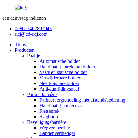
een aanvraag indienen
008613402897943
ricj@cd-ricj.com
Thuis
Producten
Paaltje
Automatische bolder
Handmatig intrekbare bolder
Vaste en statische bolder
Verwijderbare bolder
Neerklapbare bolder
Anti-aanrijdingspaal
Parkeerbarrière
Parkeervergrendeling met afstandsbediening
Handmatig parkeerslot
Fietsenrek
Slagboom
Beveiligingsbarrière
Wegversperring
Bandenvernietiger