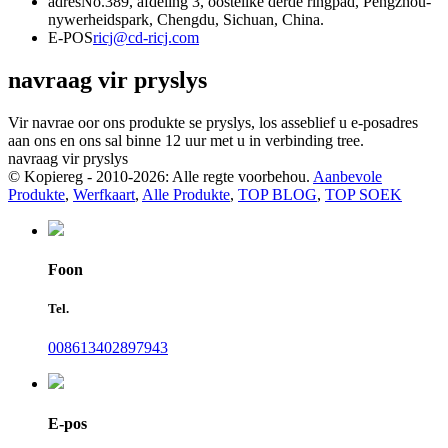
adres
No.389, afdeling 3, oostelike derde ringpad, Pengzhou-
nywerheidspark, Chengdu, Sichuan, China.
E-POS
ricj@cd-ricj.com
navraag vir pryslys
Vir navrae oor ons produkte se pryslys, los asseblief u e-posadres
aan ons en ons sal binne 12 uur met u in verbinding tree.
navraag vir pryslys
© Kopiereg - 2010-2026: Alle regte voorbehou.
Aanbevole
Produkte
,
Werfkaart
,
Alle Produkte
,
TOP BLOG
,
TOP SOEK
Foon
Tel.
008613402897943
E-pos