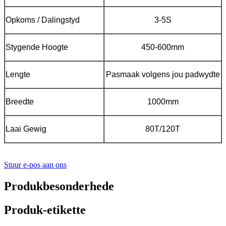
Opkoms / Dalingstyd
3-5S
Stygende Hoogte
450-600mm
Lengte
Pasmaak volgens jou padwydte
Breedte
1000mm
Laai Gewig
80T/120T
Stuur e-pos aan ons
Produkbesonderhede
Produk-etikette