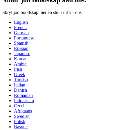
Skryf jou boodskap hier en stuur dit vir ons
English
French
German
Portuguese
Spanish
Russian
Japanese
Korean
Arabic
Irish
Greek
Turkish
Italian
Danish
Romanian
Indonesian
Czech
Afrikaans
Swedish
Polish
Basque