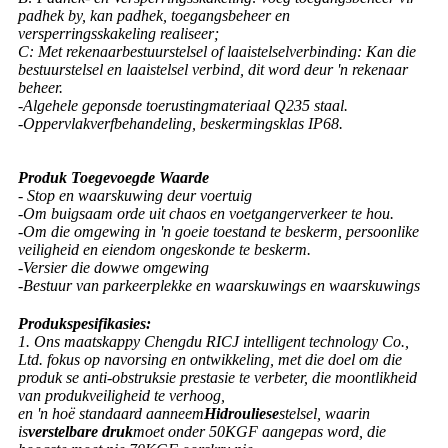
padhek by, kan padhek, toegangsbeheer en
versperringsskakeling realiseer;
C: Met rekenaarbestuurstelsel of laaistelselverbinding: Kan die
bestuurstelsel en laaistelsel verbind, dit word deur 'n rekenaar
beheer.
-Algehele geponsde toerustingmateriaal Q235 staal.
-Oppervlakverfbehandeling, beskermingsklas IP68.
Produk Toegevoegde Waarde
- Stop en waarskuwing deur voertuig
-Om buigsaam orde uit chaos en voetgangerverkeer te hou.
-Om die omgewing in 'n goeie toestand te beskerm, persoonlike
veiligheid en eiendom ongeskonde te beskerm.
-Versier die dowwe omgewing
-Bestuur van parkeerplekke en waarskuwings en waarskuwings
Produkspesifikasies:
1. Ons maatskappy Chengdu RICJ intelligent technology Co.,
Ltd. fokus op navorsing en ontwikkeling, met die doel om die
produk se anti-obstruksie prestasie te verbeter, die moontlikheid
van produkveiligheid te verhoog,
en 'n hoë standaard aanneem
Hidrouliese
stelsel, waarin
is
verstelbare druk
moet onder 50KGF aangepas word, die