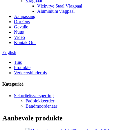
Vlagpaal
Vlekvrye Staal Vlagpaal
Aluminium vlagpaal
Aanpassing
Oor Ons
Gevalle
Nuus
Video
Kontak Ons
English
Tuis
Produkte
Verkeershindernis
Kategorieë
Sekuriteitsversperring
Padblokkeerder
Bandmoordenaar
Aanbevole produkte