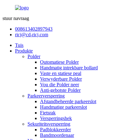
stuur navraag
008613402897943
ricj@cd-ricj.com
Tuis
Produkte
Polder
Outomatiese Polder
Handmatig intrekbare bollard
Vaste en statiese peal
Verwyderbare Polder
Vou die Polder neer
Anti-gebotste Polder
Parkeerversperring
Afstandbeheerde parkeerslot
Handmatige parkeerslot
Fietsrak
Versperringshek
Sekuriteitsversperring
Padblokkeerder
Bandmoordenaar