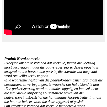
Produk Kernkenmerke
-
Hoofsaaklik om te verhoed dat voertuie, indien die voertuig
moet verbygaan, nadat die padversperring se deksel opgelig is,
terugval na die horisontale posisie, die voertuie wat toegelaat
word om veilig verby te gaan.
-Die waarskuwingslig van die padblokkademasjien brand om die
bestuurders en verbygangers te waarsku om hul afstand te hou
-Die padversperring word outomaties opgelig en laat sak deur
die induktiewe opsporings outomatiese bevel van die
padversperringstoestel of die handmatige knoppiebediening; om
die baan te beheer, word die deur vrygestel of gesluit.
Om effektief te verhoed dat voertuie met geweld slaan.