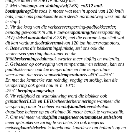
hoogste moet nie 70KGF oorskry nie.
2. Met vinnig
oop- en sluitingstyd
(2-6S), en
K12 anti-
botsingskrag
(Dis soos 'n motor wat teen 'n spoed van 120 km/h
bots, maar ons padblokkade kan steeds normaalweg werk om dit
te stop.)
3. Vir die krag van die verkeersversperring-padblokkeerder,
benodig gewoonlik 'n 380V-toevoer
spanning
(beheerspanning
24V),
stelsel aanskakel
tot 3.7KW, met die enorme kapasiteit wat
dit kan verduur die
drukvermoë
van 120 ton houervragmotors.
4. Benewens die beskermingsfunksie, stel ons ook die
verkeersversperring duursamer en die
IP68
beskermingsvlak
maak swarter meer stofdig en waterdig.
5. Gebaseer op oorweging van temperatuur en seisoen, kan ons
padblokkeerder ook lae temperature en hoë temperature
weerstaan, die reeks van
werktemperatuur
is -45°C---75°C.
En met die kenmerke van reëndig, vogdig en stofdig, kan die
versperring ook goed hou in 'n -10°C--
-75°C.
bergingsomgewing
.
6. Vir veiligheid en waarskuwing word die blokker ook
geïnstalleer
LCD en LED
beheerderherinneringe wanneer die
versperring deur 'n beheer word
afstandbeheerstelsel
om
draadlose beheer op en af ​​binne 30 meter bereik te verwesenlik.
7. Ons wil meer verskaf
slim masjiene
en
outomatiese stelsels
om
meer gebruikerservaring te verbeter. So ook toegerus
met
veegkaartstelsel
en 'n ingeboude kaartleser om bollards op en