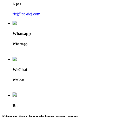
E-pos
ricj@cd-ricj.com
Whatsapp
Whatsapp
WeChat
WeChat
Bo
Stuur jou boodskap aan ons: