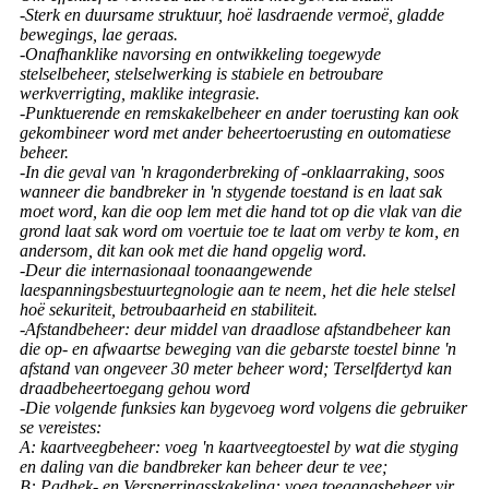
-Sterk en duursame struktuur, hoë lasdraende vermoë, gladde
bewegings, lae geraas.
-Onafhanklike navorsing en ontwikkeling toegewyde
stelselbeheer, stelselwerking is stabiele en betroubare
werkverrigting, maklike integrasie.
-Punktuerende en remskakelbeheer en ander toerusting kan ook
gekombineer word met ander beheertoerusting en outomatiese
beheer.
-In die geval van 'n kragonderbreking of -onklaarraking, soos
wanneer die bandbreker in 'n stygende toestand is en laat sak
moet word, kan die oop lem met die hand tot op die vlak van die
grond laat sak word om voertuie toe te laat om verby te kom, en
andersom, dit kan ook met die hand opgelig word.
-Deur die internasionaal toonaangewende
laespanningsbestuurtegnologie aan te neem, het die hele stelsel
hoë sekuriteit, betroubaarheid en stabiliteit.
-Afstandbeheer: deur middel van draadlose afstandbeheer kan
die op- en afwaartse beweging van die gebarste toestel binne 'n
afstand van ongeveer 30 meter beheer word; Terselfdertyd kan
draadbeheertoegang gehou word
-Die volgende funksies kan bygevoeg word volgens die gebruiker
se vereistes:
A: kaartveegbeheer: voeg 'n kaartveegtoestel by wat die styging
en daling van die bandbreker kan beheer deur te vee;
B: Padhek- en Versperringsskakeling: voeg toegangsbeheer vir