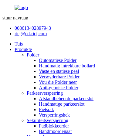
stuur navraag
008613402897943
ricj@cd-ricj.com
Tuis
Produkte
Polder
Outomatiese Polder
Handmatig intrekbare bollard
Vaste en statiese peal
Verwyderbare Polder
Vou die Polder neer
Anti-gebotste Polder
Parkeerversperring
Afstandbeheerde parkeerslot
Handmatige parkeerslot
Fietsrak
Versperringshek
Sekuriteitsversperring
Padblokkeerder
Bandmoordenaar