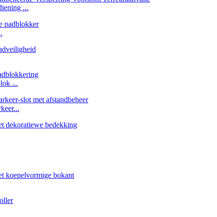
iening ...
.
ok ...
keer...