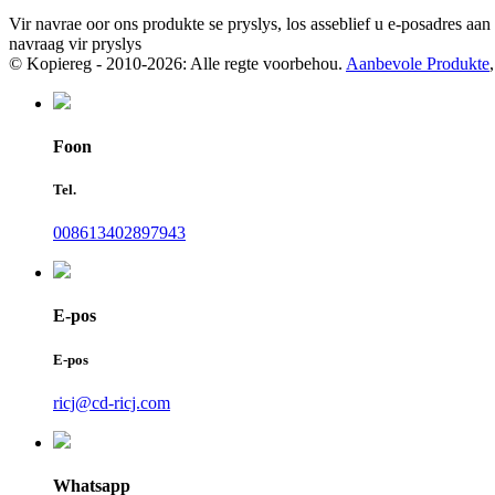
Vir navrae oor ons produkte se pryslys, los asseblief u e-posadres aan
navraag vir pryslys
© Kopiereg - 2010-2026: Alle regte voorbehou.
Aanbevole Produkte
Foon
Tel.
008613402897943
E-pos
E-pos
ricj@cd-ricj.com
Whatsapp