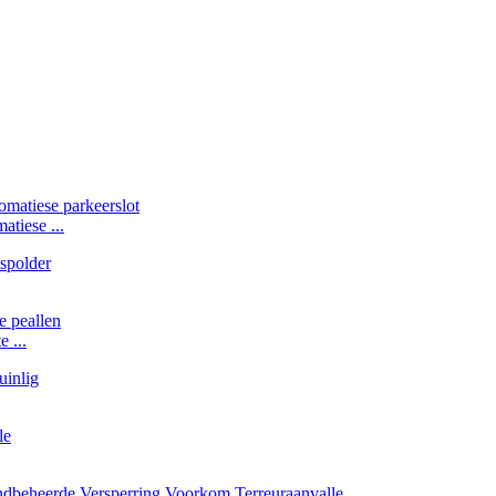
tiese ...
 ...