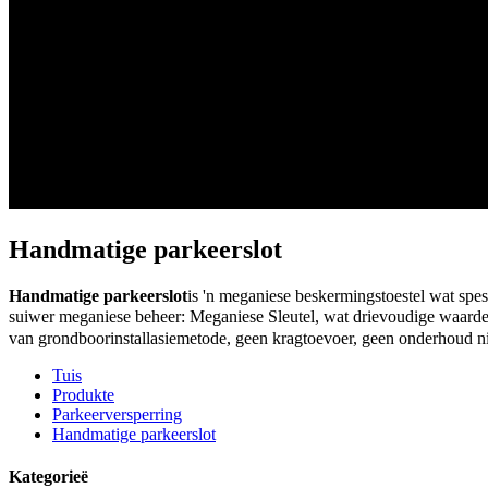
Handmatige parkeerslot
Handmatige parkeerslot
is 'n meganiese beskermingstoestel wat spes
suiwer meganiese beheer: Meganiese Sleutel, wat drievoudige waar
van grondboorinstallasiemetode, geen kragtoevoer, geen onderhoud nie
Tuis
Produkte
Parkeerversperring
Handmatige parkeerslot
Kategorieë