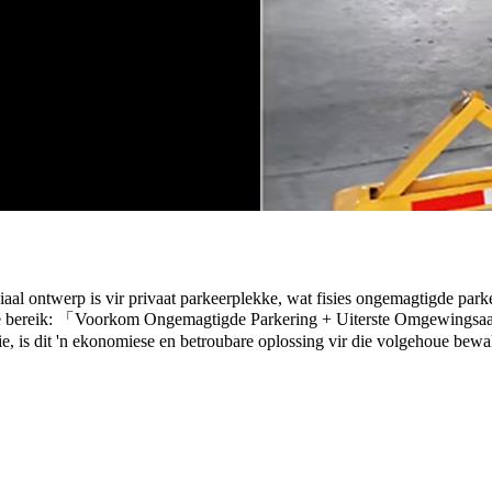
iaal ontwerp is vir privaat parkeerplekke, wat fisies ongemagtigde parke
de bereik: 「Voorkom Ongemagtigde Parkering + Uiterste Omgewingsaan
, is dit 'n ekonomiese en betroubare oplossing vir die volgehoue ​​be