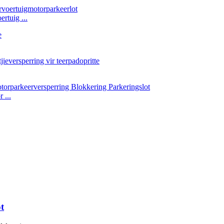
rtuig ...
 ...
t