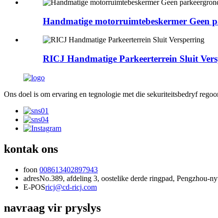
Handmatige motorruimtebeskermer Geen pa
RICJ Handmatige Parkeerterrein Sluit Vers
Ons doel is om ervaring en tegnologie met die sekuriteitsbedryf regoor
kontak ons
foon
008613402897943
adres
No.389, afdeling 3, oostelike derde ringpad, Pengzhou-n
E-POS
ricj@cd-ricj.com
navraag vir pryslys