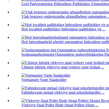
Geel Padversperring Hidrouliese Padblokker Afstandsbed
Vlak begrawe ondergrondse afstandbeheer outomatiese ..
Hoë kwaliteit padblokker hidrouliese padblokker vir ...
Hoë betroubaarheid afgeleë outomatiese hidrouliese padbl
Sonkragparkeringslot Outomatiese parkeerblokkering Par
Chinese fabriek vlekvrye staal verkeer vaste bollaar ...
Voetganger Vaste Staalpolder
Fabrieksvaste metaal vlekvrye staal sekuriteitspoller ...
Vlekvrye Staal Poller Buite Straat Pollers Slope ...