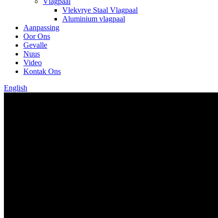
Vlagpaal
Vlekvrye Staal Vlagpaal
Aluminium vlagpaal
Aanpassing
Oor Ons
Gevalle
Nuus
Video
Kontak Ons
English