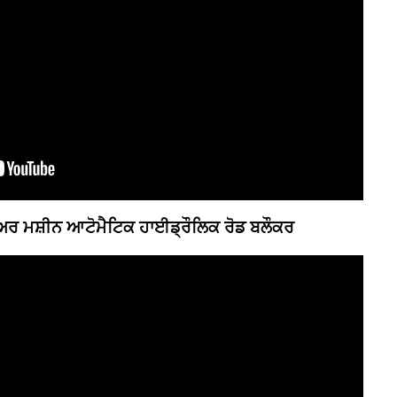
ੀਅਰ ਮਸ਼ੀਨ ਆਟੋਮੈਟਿਕ ਹਾਈਡ੍ਰੌਲਿਕ ਰੋਡ ਬਲੌਕਰ