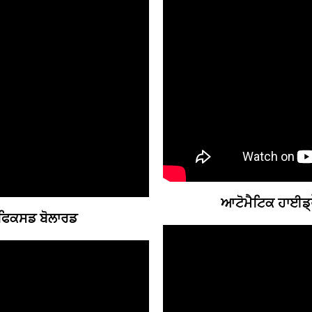
ਆਟੋਮੈਟਿਕ ਹਾਈਡ੍
 ਫਿਕਸਡ ਬੋਲਾਰਡ