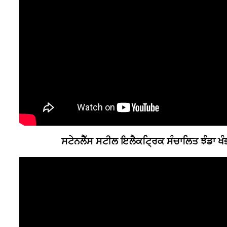
ਸਟੇਨਲੈੱਸ ਸਟੀਲ ਇਲੈਕਟ੍ਰਿਕ ਸੰਚਾਲਿਤ ਝੰਡਾ ਖੰਭ