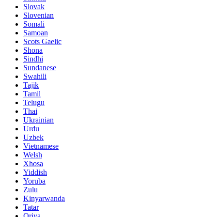
Slovak
Slovenian
Somali
Samoan
Scots Gaelic
Shona
Sindhi
Sundanese
Swahili
Tajik
Tamil
Telugu
Thai
Ukrainian
Urdu
Uzbek
Vietnamese
Welsh
Xhosa
Yiddish
Yoruba
Zulu
Kinyarwanda
Tatar
Oriya