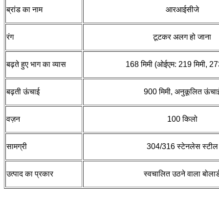
ब्रांड का नाम
आरआईसीजे
रंग
टूटकर अलग हो जाना
बढ़ते हुए भाग का व्यास
168 मिमी (ओईएम: 219 मिमी, 27
बढ़ती ऊंचाई
900 मिमी, अनुकूलित ऊंचा
वज़न
100 किलो
सामग्री
304/316 स्टेनलेस स्टील
उत्पाद का प्रकार
स्वचालित उठने वाला बोलार्