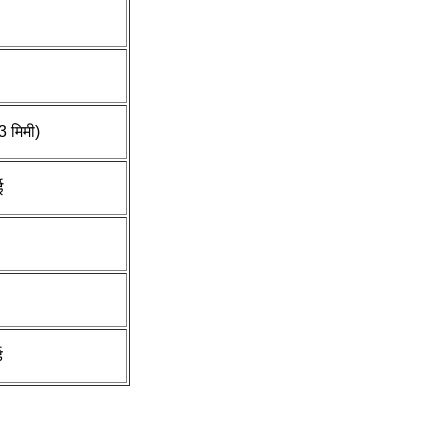
3 मिमी)
ई
ड