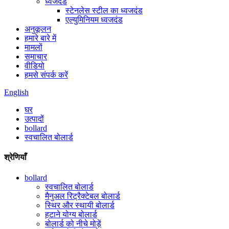
ध्वजदंड
स्टेनलेस स्टील का ध्वजदंड
एल्युमिनियम ध्वजदंड
अनुकूलन
हमारे बारे में
मामलों
समाचार
वीडियो
हमसे संपर्क करें
English
घर
उत्पादों
bollard
स्वचालित बोलार्ड
श्रेणियाँ
bollard
स्वचालित बोलार्ड
मैनुअल रिट्रैक्टेबल बोलार्ड
स्थिर और स्थायी बोलार्ड
हटाने योग्य बोलार्ड
बोलार्ड को नीचे मोड़ें