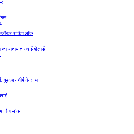
...
.