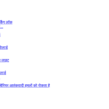
...
.