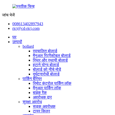
जांच भेजें
008613402897943
ricj@cd-ricj.com
घर
उत्पादों
bollard
स्वचालित बोलार्ड
मैनुअल रिट्रैक्टेबल बोलार्ड
स्थिर और स्थायी बोलार्ड
हटाने योग्य बोलार्ड
बोलार्ड को नीचे मोड़ें
दुर्घटनारोधी बोलार्ड
पार्किंग बैरियर
रिमोट कंट्रोल पार्किंग लॉक
मैनुअल पार्किंग लॉक
बाइक रैक
अवरोधक द्वार
सुरक्षा अवरोध
सड़क अवरोधक
टायर किलर