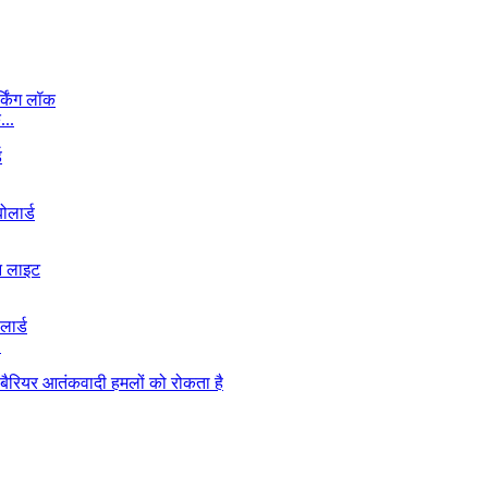
...
.