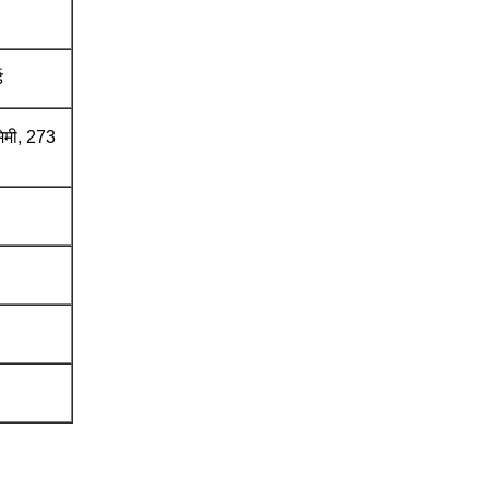
ड
िमी, 273