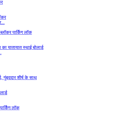
...
.