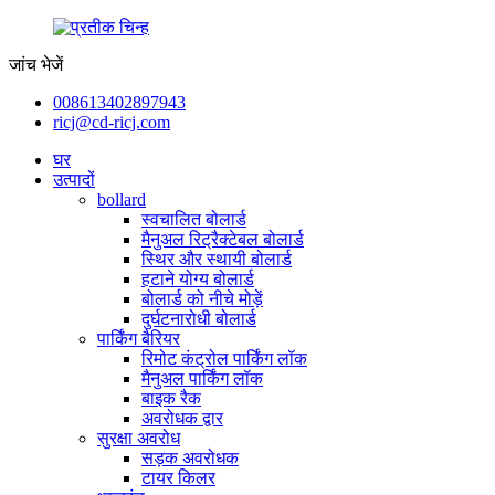
जांच भेजें
008613402897943
ricj@cd-ricj.com
घर
उत्पादों
bollard
स्वचालित बोलार्ड
मैनुअल रिट्रैक्टेबल बोलार्ड
स्थिर और स्थायी बोलार्ड
हटाने योग्य बोलार्ड
बोलार्ड को नीचे मोड़ें
दुर्घटनारोधी बोलार्ड
पार्किंग बैरियर
रिमोट कंट्रोल पार्किंग लॉक
मैनुअल पार्किंग लॉक
बाइक रैक
अवरोधक द्वार
सुरक्षा अवरोध
सड़क अवरोधक
टायर किलर