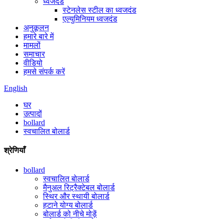
ध्वजदंड
स्टेनलेस स्टील का ध्वजदंड
एल्युमिनियम ध्वजदंड
अनुकूलन
हमारे बारे में
मामलों
समाचार
वीडियो
हमसे संपर्क करें
English
घर
उत्पादों
bollard
स्वचालित बोलार्ड
श्रेणियाँ
bollard
स्वचालित बोलार्ड
मैनुअल रिट्रैक्टेबल बोलार्ड
स्थिर और स्थायी बोलार्ड
हटाने योग्य बोलार्ड
बोलार्ड को नीचे मोड़ें