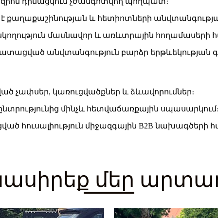
ոզիոն դիմացկուն չժանգոտվող պողպատ։
 է քաղաքաշինության և հետիոտների անվտանգությ
հսկողություն մասնավոր և առևտրային հողամասերի 
տացված անվտանգություն բարձր երթևեկության գ
 չափսեր, կառուցվածքներ և ձևավորումներ։
նտրությունից մինչև հետվաճառքային սպասարկում
ված հուսալիություն միջազգային B2B նախագծերի 
նասիրեք մեր արտ