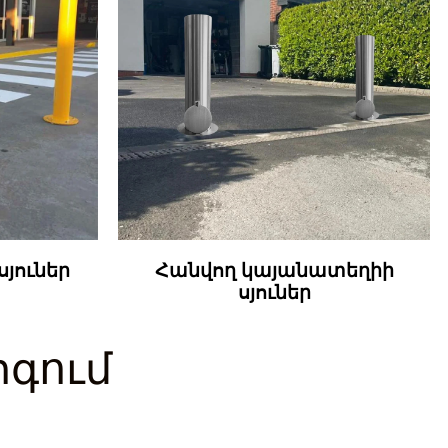
յուներ
Հանվող կայանատեղիի
սյուներ
գում