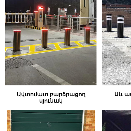
Ավտոմատ բարձրացող
Սև ա
սյունակ