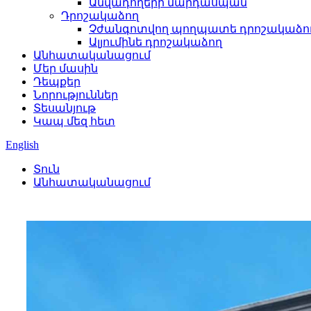
Անվադողերի մարդասպան
Դրոշակաձող
Չժանգոտվող պողպատե դրոշակաձո
Ալյումինե դրոշակաձող
Անհատականացում
Մեր մասին
Դեպքեր
Նորություններ
Տեսանյութ
Կապ մեզ հետ
English
Տուն
Անհատականացում