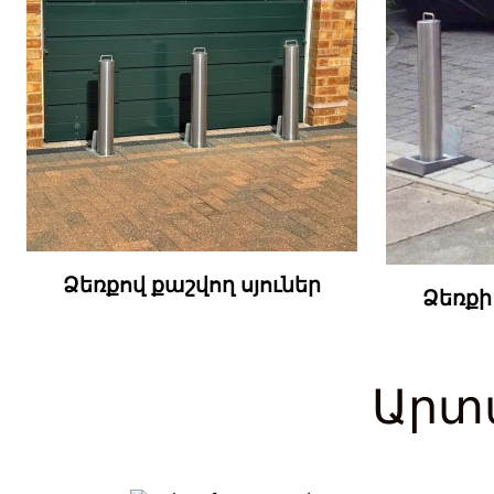
Ձեռքով քաշվող սյուներ
Ձեռքի
Արտ