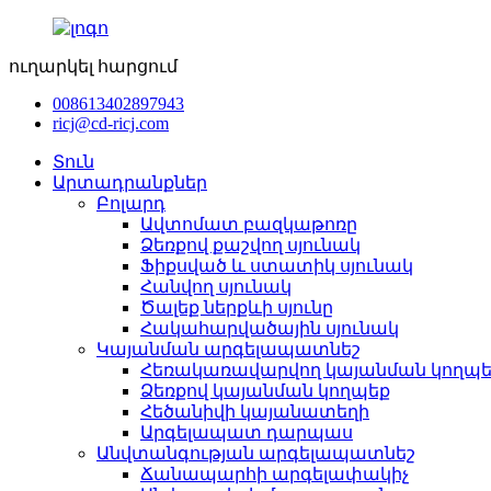
ուղարկել հարցում
008613402897943
ricj@cd-ricj.com
Տուն
Արտադրանքներ
Բոլարդ
Ավտոմատ բազկաթոռը
Ձեռքով քաշվող սյունակ
Ֆիքսված և ստատիկ սյունակ
Հանվող սյունակ
Ծալեք ներքևի սյունը
Հակահարվածային սյունակ
Կայանման արգելապատնեշ
Հեռակառավարվող կայանման կողպե
Ձեռքով կայանման կողպեք
Հեծանիվի կայանատեղի
Արգելապատ դարպաս
Անվտանգության արգելապատնեշ
Ճանապարհի արգելափակիչ