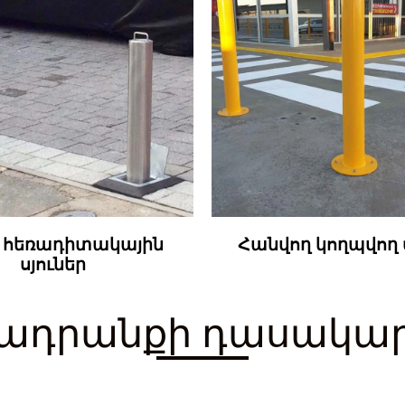
 հեռադիտակային
Հանվող կողպվող ս
սյուներ
ադրանքի դասակար