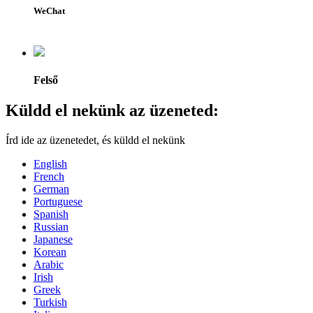
WeChat
Felső
Küldd el nekünk az üzeneted:
Írd ide az üzenetedet, és küldd el nekünk
English
French
German
Portuguese
Spanish
Russian
Japanese
Korean
Arabic
Irish
Greek
Turkish