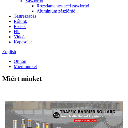
Zászlórúd
Rozsdamentes acél zászlórúd
Alumínium zászlórúd
Testreszabás
Rólunk
Esetek
Hír
Videó
Kapcsolat
English
Otthon
Miért minket
Miért minket