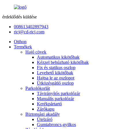
érdeklődés küldése
008613402897943
ricj@cd-ricj.com
Otthon
Termékek
Hajó cövek
Automatikus kikötőbak
Kézzel behúzható kikötőbak
Fix és statikus oszlop
Levehető kikötőbak
Hajtsa le az oszlopot
Ütközésgátló oszlop
Parkolókorlát
Távirányítós parkolózár
Manuális parkolózár
Kerékpártartó
Zárókapu
Biztonsági akadály
Útelzáró
Gumiabroncs-gyilkos