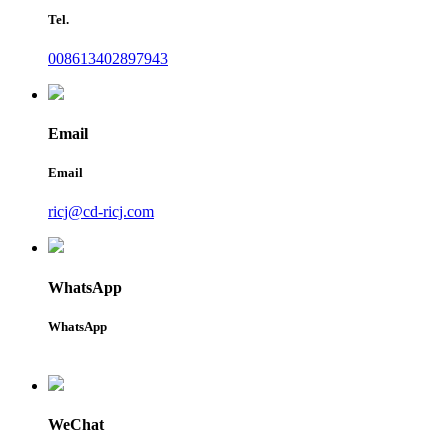
Tel.
008613402897943
Email
Email
ricj@cd-ricj.com
WhatsApp
WhatsApp
WeChat