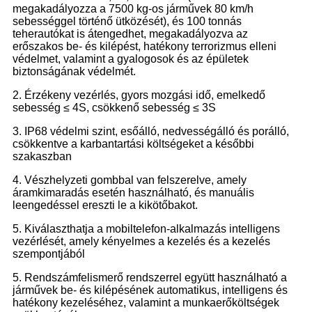
megakadályozza a 7500 kg-os járművek 80 km/h
sebességgel történő ütközését), és 100 tonnás
teherautókat is átengedhet, megakadályozva az
erőszakos be- és kilépést, hatékony terrorizmus elleni
védelmet, valamint a gyalogosok és az épületek
biztonságának védelmét.
2. Érzékeny vezérlés, gyors mozgási idő, emelkedő
sebesség ≤ 4S, csökkenő sebesség ≤ 3S
3. IP68 védelmi szint, esőálló, nedvességálló és porálló,
csökkentve a karbantartási költségeket a későbbi
szakaszban
4. Vészhelyzeti gombbal van felszerelve, amely
áramkimaradás esetén használható, és manuális
leengedéssel ereszti le a kikötőbakot.
5. Kiválaszthatja a mobiltelefon-alkalmazás intelligens
vezérlését, amely kényelmes a kezelés és a kezelés
szempontjából
5. Rendszámfelismerő rendszerrel együtt használható a
járművek be- és kilépésének automatikus, intelligens és
hatékony kezeléséhez, valamint a munkaerőköltségek