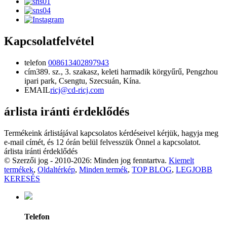
Kapcsolatfelvétel
telefon
008613402897943
cím
389. sz., 3. szakasz, keleti harmadik körgyűrű, Pengzhou
ipari park, Csengtu, Szecsuán, Kína.
EMAIL
ricj@cd-ricj.com
árlista iránti érdeklődés
Termékeink árlistájával kapcsolatos kérdéseivel kérjük, hagyja meg
e-mail címét, és 12 órán belül felvesszük Önnel a kapcsolatot.
árlista iránti érdeklődés
© Szerzői jog - 2010-2026: Minden jog fenntartva.
Kiemelt
termékek
,
Oldaltérkép
,
Minden termék
,
TOP BLOG
,
LEGJOBB
KERESÉS
Telefon