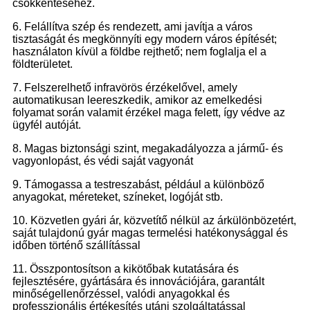
csökkentéséhez.
6. Felállítva szép és rendezett, ami javítja a város
tisztaságát és megkönnyíti egy modern város építését;
használaton kívül a földbe rejthető; nem foglalja el a
földterületet.
7. Felszerelhető infravörös érzékelővel, amely
automatikusan leereszkedik, amikor az emelkedési
folyamat során valamit érzékel maga felett, így védve az
ügyfél autóját.
8. Magas biztonsági szint, megakadályozza a jármű- és
vagyonlopást, és védi saját vagyonát
9. Támogassa a testreszabást, például a különböző
anyagokat, méreteket, színeket, logóját stb.
10. Közvetlen gyári ár, közvetítő nélkül az árkülönbözetért,
saját tulajdonú gyár magas termelési hatékonysággal és
időben történő szállítással
11. Összpontosítson a kikötőbak kutatására és
fejlesztésére, gyártására és innovációjára, garantált
minőségellenőrzéssel, valódi anyagokkal és
professzionális értékesítés utáni szolgáltatással