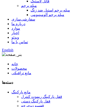
قاتل لاستیک
میله پرچم
میله پرچم استیل ضد زنگ
میله پرچم آلومینیومی
سفارشی‌سازی
درباره ما
موارد
اخبار
ویدئو
تماس با ما
English
خانه
محصولات
مانع ترافیکی
دسته‌ها
مانع پارکینگ
قفل پارکینگ ریموت کنترل
قفل پارکینگ دستی
قفسه دوچرخه