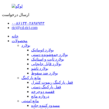
ارسال درخواست
۰۰۸۶۱۳۴۰۲۸۹۷۹۴۳
ricj@cd-ricj.com
خانه
محصولات
بولارد
بولارد اتوماتیک
بولارد جمع‌شونده دستی
بولارد ثابت و استاتیک
بولارد قابل جابجایی
بولارد تاشو
بولارد ضد سقوط
مانع پارکینگ
قفل پارکینگ ریموت کنترل
قفل پارکینگ دستی
قفسه دوچرخه
دروازه مانع
مانع امنیتی
مسدود کننده جاده